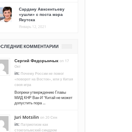
Сардану Авксентьеву
«ушли» с поста мэра
Якутска
Январь 12, 2021
СЛЕДНИЕ КОММЕНТАРИИ
Сергий Федорынчык
on 17
Окт
in:
Почему России не помог
«поворот на Восток», или у Китая
своя игра
Вопреки утверждению Главы
МИД КНР Ван И "Китай не может
допустить пора ...
Juri Motsilin
on 20 Сен
in:
Патриотизм как
стокгольмский синдром