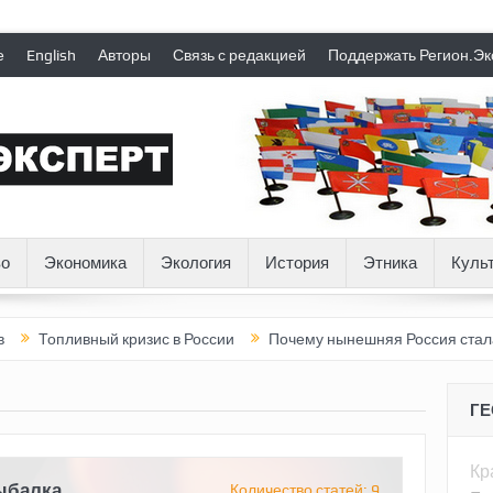
е
English
Авторы
Связь с редакцией
Поддержать Регион.Эк
о
Экономика
Экология
История
Этника
Куль
пливный кризис в России
Почему нынешняя Россия стала хуже,
Г
Кр
ыбалка
Количество статей: 9