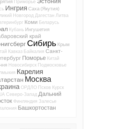
Эстония
рятия
Приморье
Ингрия
Саха (Якутия)
сь
ликий Новгород
Дагестан
Литва
Коми
атеринбург
Беларусь
рал
Ингушетия
Кубань
баровский край
Сибирь
ёнигсберг
Крым
Санкт-
тай
Кавказ
Байкалия
Поморье
тербург
Китай
чня
Новосибирск
Подмосковье
Карелия
лмыкия
Москва
атарстан
краина
ОРДЛО
Псков
Курск
Дальний
ША
Северо-Запад
сток
Финляндия
Залесье
Башкортостан
талония