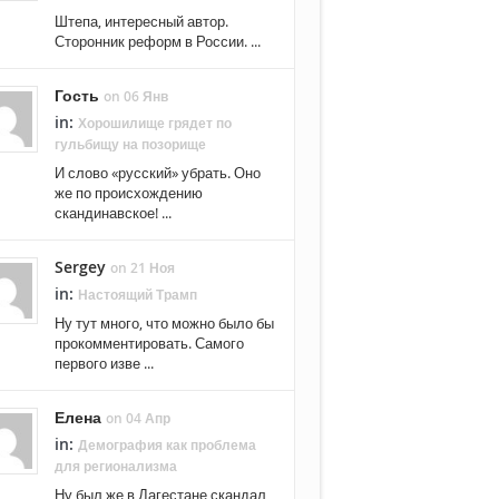
Штепа, интересный автор.
Сторонник реформ в России. ...
Гость
on 06 Янв
in:
Хорошилище грядет по
гульбищу на позорище
И слово «русский» убрать. Оно
же по происхождению
скандинавское! ...
Sergey
on 21 Ноя
in:
Настоящий Трамп
Ну тут много, что можно было бы
прокомментировать. Самого
первого изве ...
Елена
on 04 Апр
in:
Демография как проблема
для регионализма
Ну был же в Дагестане скандал,