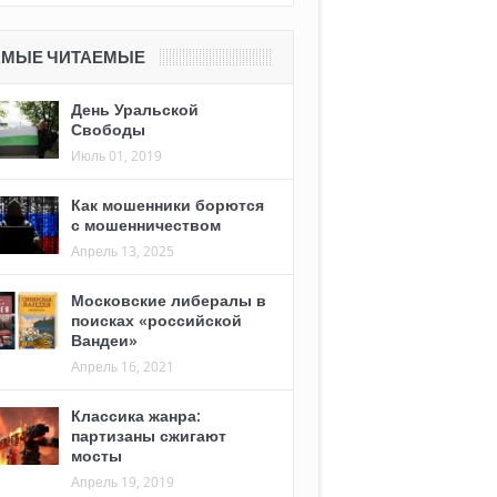
АМЫЕ ЧИТАЕМЫЕ
День Уральской
Свободы
Июль 01, 2019
Как мошенники борются
с мошенничеством
Апрель 13, 2025
Московские либералы в
поисках «российской
Вандеи»
Апрель 16, 2021
Классика жанра:
партизаны сжигают
мосты
Апрель 19, 2019