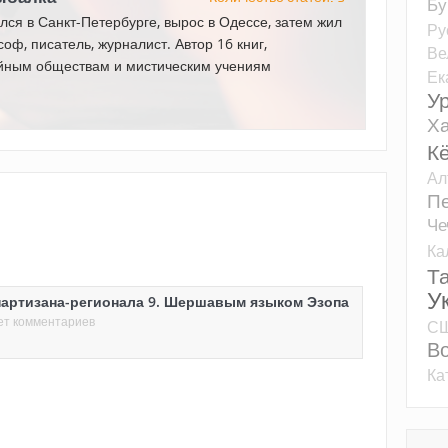
Бу
лся в Санкт-Петербурге, вырос в Одессе, затем жил
Ру
оф, писатель, журналист. Автор 16 книг,
Ве
йным обществам и мистическим учениям
Ек
У
Ха
К
Ал
Пе
Че
Ка
Т
У
партизана-регионала 9. Шершавым языком Эзопа
ет комментариев
С
Во
Ка