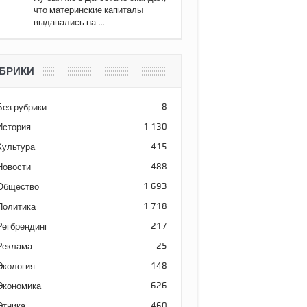
что материнские капиталы
выдавались на ...
БРИКИ
Без рубрики
8
История
1 130
Культура
415
Новости
488
Общество
1 693
Политика
1 718
Регбрендинг
217
Реклама
25
Экология
148
Экономика
626
Этника
460