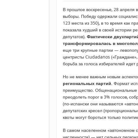
В прошлое воскресенье, 28 апреля 
выборы. Победу одержали социалист
123 места из 350), в то время как 
показала худший в своей истории ре
депутатов).
Фактически двухпарти
трансформировалась в многопол
еще три крупные партии — левопопу
центристы Ciudadanos («Граждане», 
борьба за голоса избирателей идет
Но не менее важным новым аспект
региональных партий
. Формат исп
преимущество. Общенациональные 
преодолеть порог в 3% голосов, соб
(по-испански они называются «авто
депутатских кресел (пропорционально
квоты могут бороться только политик
В самом населенном «автономном с
численности) — нет сильных региона