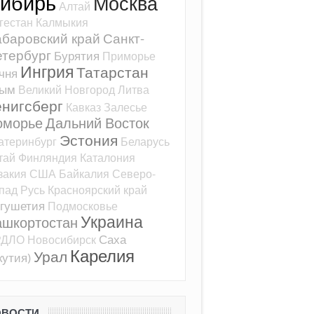
ибирь
Москва
Алтай
гестан
Калмыкия
баровский край
Санкт-
тербург
Бурятия
Приморье
Ингрия
Татарстан
чня
рым
Великий Новгород
Литва
ёнигсберг
Кавказ
Залесье
оморье
Дальний Восток
Эстония
атеринбург
Беларусь
тай
Финляндия
Каталония
закия
США
Байкалия
Северо-
пад
Русь
Красноярский край
гушетия
Подмосковье
Украина
ашкортостан
Саха
РДЛО
Новосибирск
Карелия
Урал
кутия)
ОВОСТИ