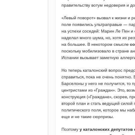
правительству вотум недоверия и до
«Левый поворот» вызвал к жизни и 
поле появились ультраправые — пар
на успехи соседей: Марин Ле Пен и
наделал много шума, но, хотя их ре
на большее. В некотором смысле
с
поскольку мобилизовало в стране а
Испании вызывает заметную аллерг
Но теперь каталонский вопрос предс
справиться, пока не очень понятно.
Барселоны у него не получится, то 
центристами из «Граждан». Это, во
конструкция («Граждане», скорее, п
второй план и стать ведущей силой
политического поля, которое мы на
еще и не такие сюрпризы.
Поэтому
у каталонских депутатов