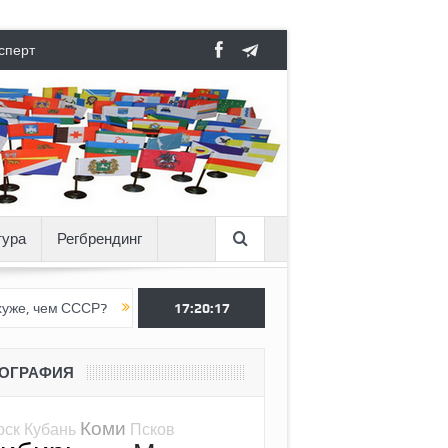
сперт
тура
Регбрендинг
ССР?
Вертикаль под давлением
17:20:18
Тоннель в пустоте, как Ёжик
ЕОГРАФИЯ
Коми
рск
Кубань
Псков