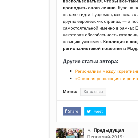
воспользоваться, чтобы всё-так
проводить свою линию
. Курс на
пытался идти Пучдемон, как показал
других европейских странах, — а пос
самостоятельной именно в рамках ЕС
некоторая обособленность каталонце
позицию уязвимее.
Коалиция с со
регионалистской повестки в Мадр
Другие статьи автора:
Регионализм между «креативн
«Снежная революция» и реги
Метки:
Каталония
Share
Tweet
Предыдущая
Первомай-2019: