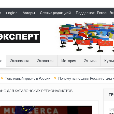
е
English
Авторы
Связь с редакцией
Поддержать Регион.Эк
о
Экономика
Экология
История
Этника
Куль
й кризис в России
Почему нынешняя Россия стала хуже, чем С
НС ДЛЯ КАТАЛОНСКИХ РЕГИОНАЛИСТОВ
Г
Ку