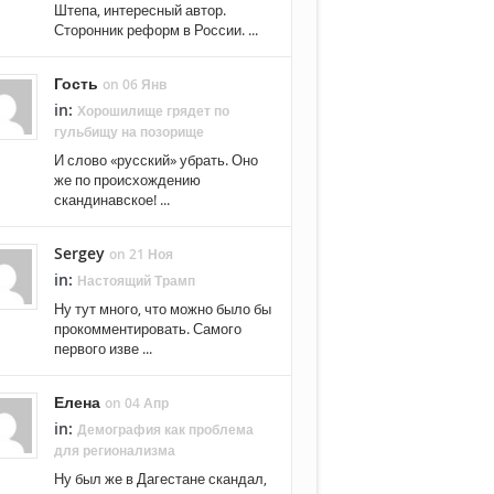
Штепа, интересный автор.
Сторонник реформ в России. ...
Гость
on 06 Янв
in:
Хорошилище грядет по
гульбищу на позорище
И слово «русский» убрать. Оно
же по происхождению
скандинавское! ...
Sergey
on 21 Ноя
in:
Настоящий Трамп
Ну тут много, что можно было бы
прокомментировать. Самого
первого изве ...
Елена
on 04 Апр
in:
Демография как проблема
для регионализма
Ну был же в Дагестане скандал,