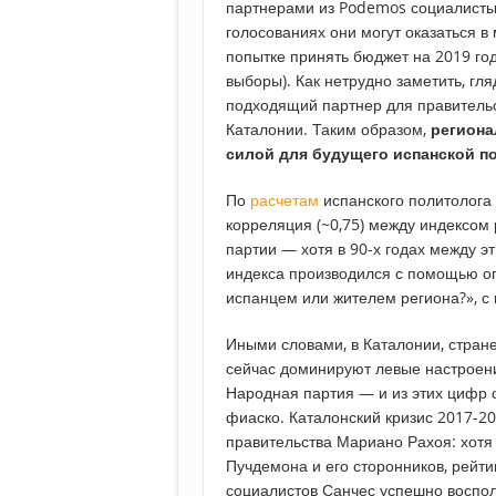
партнерами из Podemos социалисты и
голосованиях они могут оказаться в
попытке принять бюджет на 2019 год
выборы). Как нетрудно заметить, г
подходящий партнер для правитель
Каталонии. Таким образом,
региона
силой для будущего испанской п
По
расчетам
испанского политолога
корреляция (~0,75) между индексом
партии — хотя в 90-х годах между э
индекса производился с помощью оп
испанцем или жителем региона?», с 
Иными словами, в Каталонии, стране
сейчас доминируют левые настроения
Народная партия — и из этих цифр 
фиаско. Каталонский кризис 2017-2
правительства Мариано Рахоя: хотя
Пучдемона и его сторонников, рейти
социалистов Санчес успешно воспо