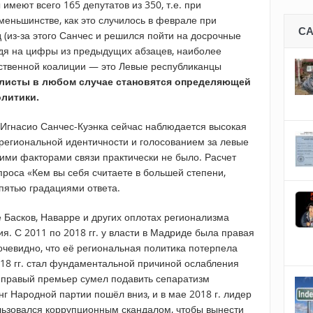
меют всего 165 депутатов из 350, т.е. при
 меньшинстве, как это случилось в феврале при
С
 (из-за этого Санчес и решился пойти на досрочные
лядя на цифры из предыдущих абзацев, наиболее
ственной коалиции — это Левые республиканцы
листы в любом случае становятся определяющей
олитики.
 Игнасио Санчес-Куэнка сейчас наблюдается высокая
 региональной идентичности и голосованием за левые
тими факторами связи практически не было. Расчет
роса «Кем вы себя считаете в большей степени,
пятью градациями ответа.
 Басков, Наварре и других оплотах регионализма
. С 2011 по 2018 гг. у власти в Мадриде была правая
очевидно, что её региональная политика потерпела
018 гг. стал фундаментальной причиной ослабления
 правый премьер сумел подавить сепаратизм
нг Народной партии пошёл вниз, и в мае 2018 г. лидер
льзовался коррупционным скандалом, чтобы вынести