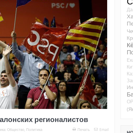
С
Да
Ха
Пе
Че
К
К
П
Ек
Ки
Ка
За
Ин
Б
О
(Я
алонских регионалистов
ика:
Общество
,
Политика
Печать
Email
Н