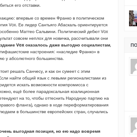
биться его отставки.
реакцию: впервые со времен Франко в политическом
тия Vox. Ее лидер Сантьяго Абаскаль ориентируется
 особенно Маттео Сальвини. Политический дебют Vox
зультат совсем неплох для новичка, рассчитывали они
оздание
Vox оказалось даже выгодно социалистам
,
ПО
нтифашистские настроения: «наследие Франко» в
ию у абсолютного большинства.
тоит решать Санчесу, и как он сумеет с этим
 Если найти общий язык с левыми регионалистами из
придется искать возможности компромисса с
зможно, ещё более парадоксальная коалиционная
ретендуют на то, чтобы оттеснить Народную партию на
 правого фланга), однако в ходе переформатирования
блюдаем в большинстве европейских стран, случались
 очень выгодная позиция, но ею надо вовремя