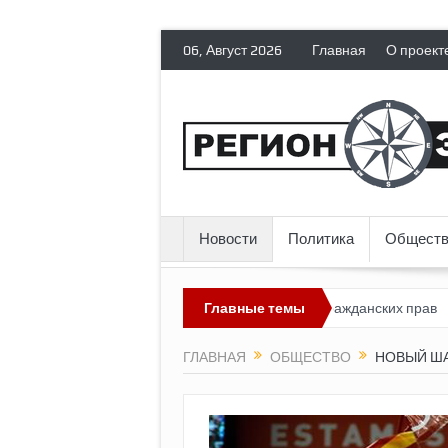
06, Август 2026
Главная
О проект
Новости
Политика
Обществ
сия лишает политических эмигрантов гражданских прав
Главные темы
Топливны
ГЛАВНАЯ
ОБЩЕСТВО
НОВЫЙ ША