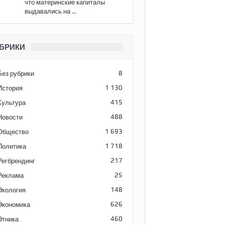
что материнские капиталы
выдавались на ...
БРИКИ
Без рубрики
8
История
1 130
Культура
415
Новости
488
Общество
1 693
Политика
1 718
Регбрендинг
217
Реклама
25
Экология
148
Экономика
626
Этника
460