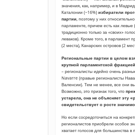
значения, как, например, и в Мадри
Каталонии (~16%)
избиратели прог
партии
, поэтому у них относительн
парламенте, причем есть как левые (
традиционно только за «своих» голос
леваков). Кроме того, в парламент 
(2 места), Канарских островов (2 мес
Региональные партии в целом взя
крупной парламентской фракцией
– регионалисты идейно очень разны
Navarre (правые регионалисты Нава
Валенсии). Тем не менее, все они в
Возможно, это признак того, что
пре
устарела, она не объясняет эту 
свидетельствует о росте значим
Но если сосредоточиться на конкрет
регионалистов приобрели особое зна
хватает голосов для большинства в