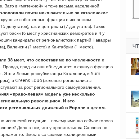
де. Зато в «мятежной» и тоже весьма населенной
олосовали почти исключительно за каталонские
о крупные собственные фракции в испанском
15 депутатов), так и центристы (7 депутатов). Также
уют баски (6 мест у христианских демократов и 4 у
прошли кандидаты от регионалистских партий Наварры
ЧТ
та), Валенсии (1 место) и Кантабрии (1 место).
ли 38 мест, что сопоставимо по численности с
.
Правда, вряд ли они объединятся в единую фракцию
е. Это и Левые республиканцы Каталонии, и Sum
рры), и Greens Equo (зеленые регионалисты
ыступают за рост регионального самоуправления.
жняя «право-левая» модель уже несколько
«региональную революцию». И это
ости региональных движений в Европе в целом.
но испанской ситуации – почему именно сейчас голоса
чение? Дело в том, что у правительства Санчеса не
 парламенте. Вместе со своими коалиционными