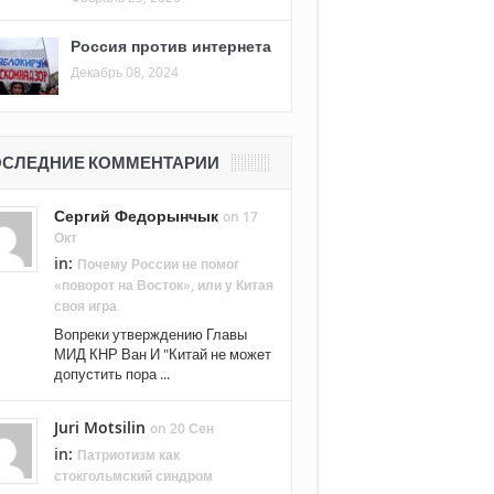
Россия против интернета
Декабрь 08, 2024
СЛЕДНИЕ КОММЕНТАРИИ
Сергий Федорынчык
on 17
Окт
in:
Почему России не помог
«поворот на Восток», или у Китая
своя игра
Вопреки утверждению Главы
МИД КНР Ван И "Китай не может
допустить пора ...
Juri Motsilin
on 20 Сен
in:
Патриотизм как
стокгольмский синдром