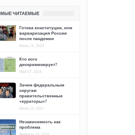
АМЫЕ ЧИТАЕМЫЕ
Готика конституции, или
варваризация России
после пандемии
Июнь 18, 2020
Кто кого
дискриминирует?
Май 07, 2026
Зачем федеральным
округам
правительственные
«кураторы»?
Июль 23, 2021
Независимость как
проблема
Февраль 23, 2026