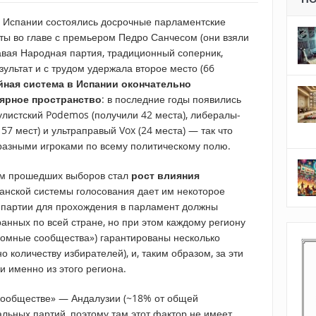
в Испании состоялись досрочные парламентские
ы во главе с премьером Педро Санчесом (они взяли
правая Народная партия, традиционный соперник,
зультат и с трудом удержала второе место (66
йная система в Испании окончательно
ярное пространство
: в последние годы появились
листский Podemos (получили 42 места), либералы-
57 мест) и ультраправый Vox (24 места) — так что
 разными игроками по всему политическому полю.
ом прошедших выборов стал
рост влияния
анской системы голосования дает им некоторое
партии для прохождения в парламент должны
ранных по всей стране, но при этом каждому региону
номные сообщества») гарантированы несколько
 количеству избирателей), и, таким образом, за эти
и именно из этого региона.
ообществе» — Андалузии (~18% от общей
льных партий, поэтому там этот фактор не имеет