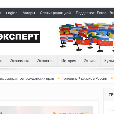
е
English
Авторы
Связь с редакцией
Поддержать Регион.Эк
о
Экономика
Экология
История
Этника
Куль
антов гражданских прав
Топливный кризис в России
Почему
Г
Пс
а
Количество статей: 1