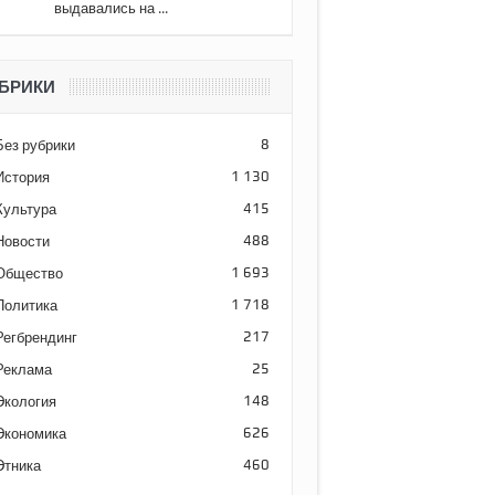
выдавались на ...
БРИКИ
Без рубрики
8
История
1 130
Культура
415
Новости
488
Общество
1 693
Политика
1 718
Регбрендинг
217
Реклама
25
Экология
148
Экономика
626
Этника
460