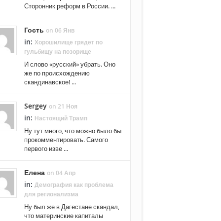
Сторонник реформ в России. ...
Гость
on 06 Янв
in:
Хорошилище грядет по
гульбищу на позорище
И слово «русский» убрать. Оно
же по происхождению
скандинавское! ...
Sergey
on 21 Ноя
in:
Настоящий Трамп
Ну тут много, что можно было бы
прокомментировать. Самого
первого изве ...
Елена
on 04 Апр
in:
Демография как проблема
для регионализма
Ну был же в Дагестане скандал,
что материнские капиталы