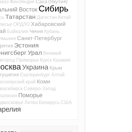
Саха (Якутия)
вказ
Финляндия
Сибирь
альний Восток
Татарстан
сь
Дагестан
Китай
Хабаровский
лесье
ОРДЛО
ай
Чечня
Байкалия
Кубань
Санкт-Петербург
лмыкия
Эстония
рятия
ёнигсберг
Урал
Великий
вгород
Приморье
Курск
Казакия
осква
Украина
Крым
гушетия
Екатеринбург
Алтай
Коми
асноярский край
восибирск
Северо-Запад
Поморье
талония
дмосковье
Литва
Беларусь
США
арелия