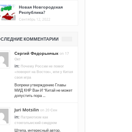
Новая Новгородская
Республика?
Сентябрь 12, 2022
СЛЕДНИЕ КОММЕНТАРИИ
Сергий Федорынчык
on 17
Окт
in:
Почему России не помог
«поворот на Восток», или у Китая
своя игра
Вопреки утверждению Главы
МИД КНР Ван И "Китай не может
допустить пора ...
Juri Motsilin
on 20 Сен
in:
Патриотизм как
стокгольмский синдром
Штепа, интересный автор.