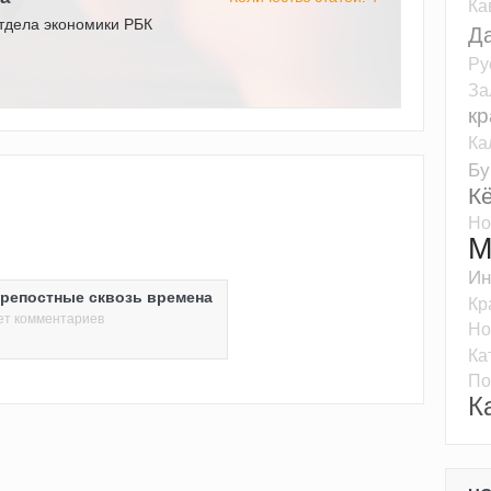
Ка
тдела экономики РБК
Д
Ру
За
кр
Ка
Бу
К
Но
М
Ин
крепостные сквозь времена
Кр
ет комментариев
Но
Ка
По
К