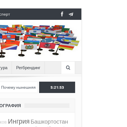
сперт
тура
Регбрендинг
 нынешняя Россия стала хуже, чем СССР?
5:21:54
Вертикаль под давле
ЕОГРАФИЯ
Ингрия
Башкортостан
ков