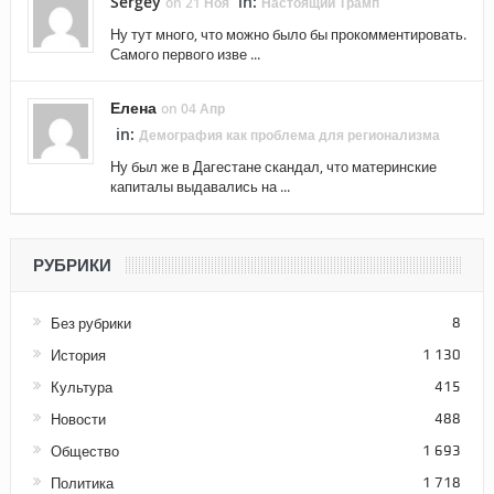
Sergey
in:
on 21 Ноя
Настоящий Трамп
Ну тут много, что можно было бы прокомментировать.
Самого первого изве ...
Елена
on 04 Апр
in:
Демография как проблема для регионализма
Ну был же в Дагестане скандал, что материнские
капиталы выдавались на ...
РУБРИКИ
Без рубрики
8
История
1 130
Культура
415
Новости
488
Общество
1 693
Политика
1 718