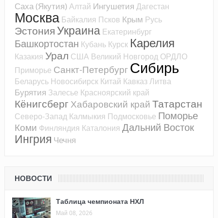
Саха (Якутия)
Ингушетия
Алтай
Дагестан
Москва
Крым
Байкалия
Псков
Русь
Украина
Эстония
Екатеринбург
Карелия
Башкортостан
Кубань
Курск
Урал
Казакия
США
Великий Новгород
ОРДЛО
Сибирь
Санкт-Петербург
Приморье
Беларусь
Новосибирск
Китай
Кавказ
Литва
Бурятия
Залесье
Красноярский край
Кёнигсберг
Татарстан
Хабаровский край
Поморье
Северо-Запад
Калмыкия
Подмосковье
Дальний Восток
Коми
Финляндия
Каталония
Ингрия
Чечня
НОВОСТИ
Таблица чемпионата НХЛ
Май 08, 2026