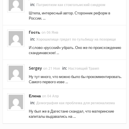
in:
Патриотизм как стокгольмский синдром
Штепа, интересный автор. Сторонник реформ в
России. ...
Гость
on 06 Янв
in:
Хорошилище грядет по гульбищу на позорище
И слово «русский» убрать. Оно же по происхождению
скандинавское! ...
Sergey
in:
on 21 Ноя
Настоящий Трамп
Ну тут много, что можно было бы прокомментировать.
Самого первого изве ...
Елена
on 04 Апр
in:
Демография как проблема для регионализма
Ну был же в Дагестане скандал, что материнские
капиталы выдавались на ...