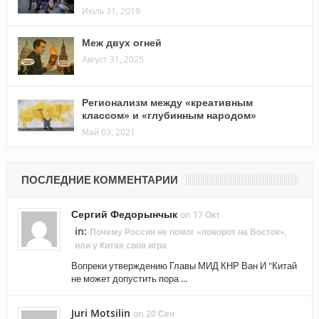
Июль 31, 2019
Меж двух огней
Август 31, 2025
Регионализм между «креативным
классом» и «глубинным народом»
Май 03, 2021
ПОСЛЕДНИЕ КОММЕНТАРИИ
Сергий Федорынчык
on 17 Окт
in:
Почему России не помог «поворот на Восток»,
или у Китая своя игра
Вопреки утверждению Главы МИД КНР Ван И "Китай
не может допустить пора ...
Juri Motsilin
on 20 Сен