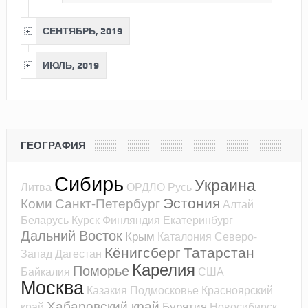
СЕНТЯБРЬ, 2019
ИЮЛЬ, 2019
ГЕОГРАФИЯ
Сибирь
Украина
Литва
ОРДЛО
Русь
Эстония
Коми
Санкт-Петербург
Алтай
Беларусь
Курск
Финляндия
Екатеринбург
Дальний Восток
Крым
Каталония
Северо-
Кёнигсберг
Татарстан
Запад
Дагестан
Карелия
Поморье
Байкалия
США
Москва
Казакия
Подмосковье
Красноярский
Хабаровский край
Бурятия
край
Новосибирск