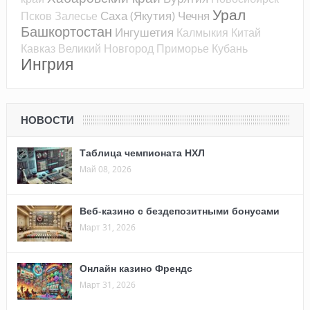
Урал
Саха (Якутия)
Чечня
Псков
Залесье
Башкортостан
Ингушетия
Калмыкия
Китай
Кавказ
Великий Новгород
Приморье
Кубань
Ингрия
НОВОСТИ
Таблица чемпионата НХЛ
Май 08, 2026
Веб-казино с бездепозитными бонусами
Март 31, 2026
Онлайн казино Френдс
Март 31, 2026