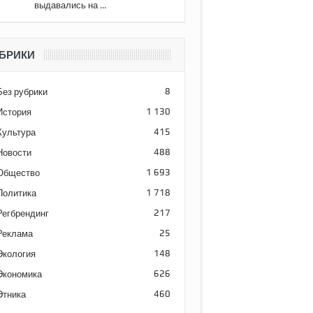
выдавались на ...
БРИКИ
Без рубрики
8
История
1 130
Культура
415
Новости
488
Общество
1 693
Политика
1 718
Регбрендинг
217
Реклама
25
Экология
148
Экономика
626
Этника
460