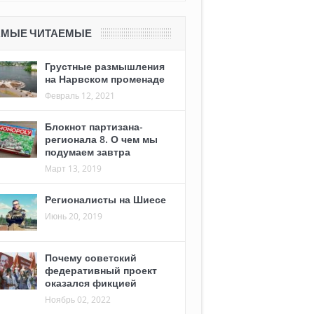
АМЫЕ ЧИТАЕМЫЕ
Грустные размышления
на Нарвском променаде
Февраль 12, 2021
Блокнот партизана-
регионала 8. О чем мы
подумаем завтра
Март 13, 2019
Регионалисты на Шиесе
Июнь 20, 2019
Почему советский
федеративный проект
оказался фикцией
Ноябрь 02, 2022