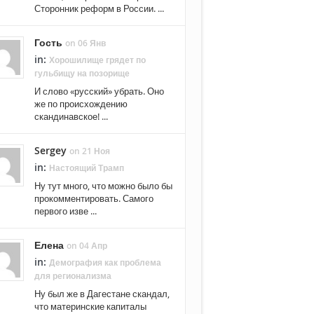
Сторонник реформ в России. ...
Гость
on 06 Янв
in:
Хорошилище грядет по
гульбищу на позорище
И слово «русский» убрать. Оно
же по происхождению
скандинавское! ...
Sergey
on 21 Ноя
in:
Настоящий Трамп
Ну тут много, что можно было бы
прокомментировать. Самого
первого изве ...
Елена
on 04 Апр
in:
Демография как проблема
для регионализма
Ну был же в Дагестане скандал,
что материнские капиталы