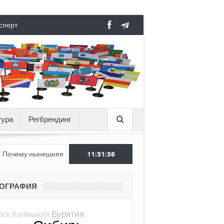
сперт
тура
Регбрендинг
 нынешняя Россия стала хуже, чем СССР?
11:31:36
Вертикаль под давл
ЕОГРАФИЯ
Бурятия
рск
Калмыкия