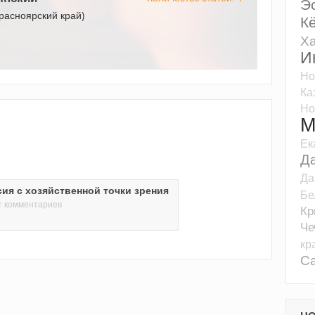
Э
расноярский край)
К
Ха
И
Но
Ка
Но
М
Ек
Д
Да
ия с хозяйственной точки зрения
Бе
т комментариев
К
Че
кр
Са