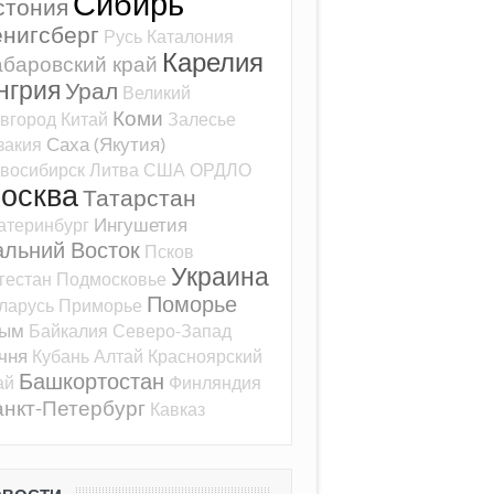
Сибирь
стония
ёнигсберг
Русь
Каталония
Карелия
баровский край
нгрия
Урал
Великий
Коми
вгород
Китай
Залесье
Саха (Якутия)
закия
восибирск
Литва
США
ОРДЛО
осква
Татарстан
Ингушетия
атеринбург
альний Восток
Псков
Украина
гестан
Подмосковье
Поморье
ларусь
Приморье
рым
Байкалия
Северо-Запад
чня
Кубань
Алтай
Красноярский
Башкортостан
ай
Финляндия
нкт-Петербург
Кавказ