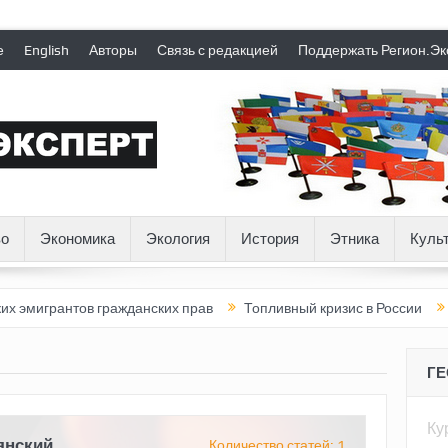
е
English
Авторы
Связь с редакцией
Поддержать Регион.Эк
о
Экономика
Экология
История
Этника
Куль
рантов гражданских прав
Топливный кризис в России
Почему
Г
Ку
янский
Количество статей: 1