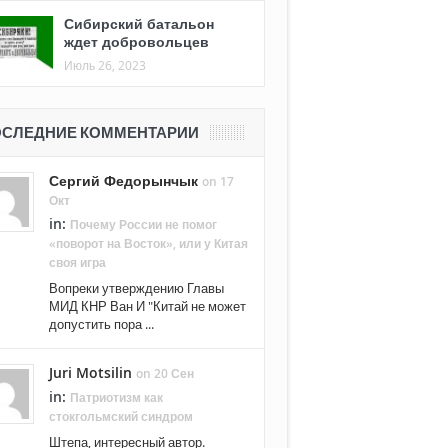
Сибирский батальон
ждет добровольцев
Июль 26, 2023
СЛЕДНИЕ КОММЕНТАРИИ
Сергий Федорынчык
on 17
Окт
in:
Почему России не помог
«поворот на Восток», или у Китая
своя игра
Вопреки утверждению Главы
МИД КНР Ван И "Китай не может
допустить пора ...
Juri Motsilin
on 20 Сен
in:
Патриотизм как
стокгольмский синдром
Штепа, интересный автор.