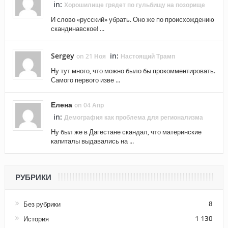
in:
Хорошилище грядет по гульбищу на позорище
И слово «русский» убрать. Оно же по происхождению
скандинавское! ...
Sergey
in:
on 21 Ноя
Настоящий Трамп
Ну тут много, что можно было бы прокомментировать.
Самого первого изве ...
Елена
on 04 Апр
in:
Демография как проблема для регионализма
Ну был же в Дагестане скандал, что материнские
капиталы выдавались на ...
РУБРИКИ
Без рубрики
8
История
1 130