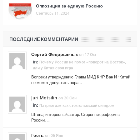
Оппозиция за единую Россию
Сентябрь 11, 2024
ПОСЛЕДНИЕ КОММЕНТАРИИ
Сергий Федорынчык
on 17 Окт
in:
Почему России не помог «поворот на Восток»,
или у Китая своя игра
Вопреки утверждению Главы МИД КНР Ван И "Китай
не может допустить пора ...
Juri Motsilin
on 20 Сен
in:
Патриотизм как стокгольмский синдром
Штепа, интересный автор. Сторонник реформ в
России. ...
Гость
on 06 Янв