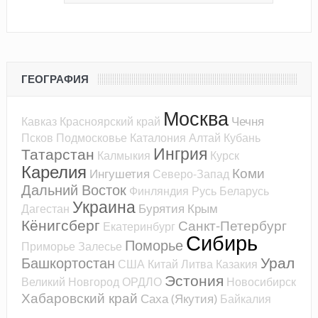
ГЕОГРАФИЯ
Москва
Чечня
Кавказ
Красноярский край
Псков
Подмосковье
Каталония
Алтай
Кубань
Ингрия
Татарстан
Калмыкия
Курск
Карелия
Коми
Ингушетия
Северо-Запад
Дальний Восток
Финляндия
Русь
Беларусь
Украина
Бурятия
Крым
Дагестан
Кёнигсберг
Санкт-Петербург
Екатеринбург
Сибирь
Поморье
Приморье
Залесье
Урал
Башкортостан
США
Китай
Литва
Казакия
Эстония
Великий Новгород
ОРДЛО
Новосибирск
Хабаровский край
Саха (Якутия)
Байкалия