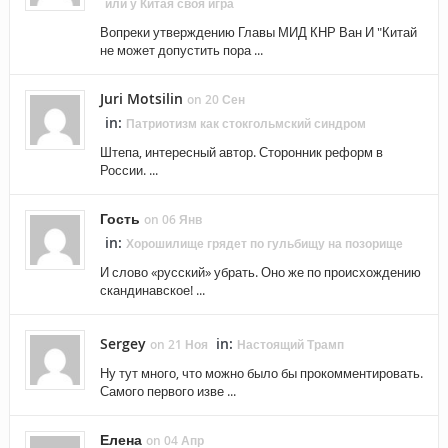
или у Китая своя игра
Вопреки утверждению Главы МИД КНР Ван И "Китай
не может допустить пора ...
Juri Motsilin
on 20 Сен
in:
Патриотизм как стокгольмский синдром
Штепа, интересный автор. Сторонник реформ в
России. ...
Гость
on 06 Янв
in:
Хорошилище грядет по гульбищу на позорище
И слово «русский» убрать. Оно же по происхождению
скандинавское! ...
Sergey
in:
on 21 Ноя
Настоящий Трамп
Ну тут много, что можно было бы прокомментировать.
Самого первого изве ...
Елена
on 04 Апр