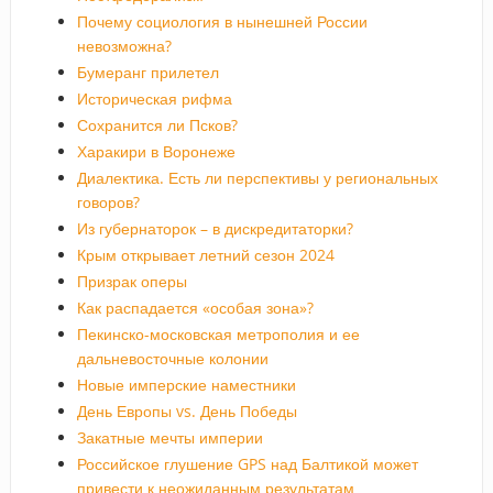
Почему социология в нынешней России
невозможна?
Бумеранг прилетел
Историческая рифма
Сохранится ли Псков?
Харакири в Воронеже
Диалектика. Есть ли перспективы у региональных
говоров?
Из губернаторок – в дискредитаторки?
Крым открывает летний сезон 2024
Призрак оперы
Как распадается «особая зона»?
Пекинско-московская метрополия и ее
дальневосточные колонии
Новые имперские наместники
День Европы vs. День Победы
Закатные мечты империи
Российское глушение GPS над Балтикой может
привести к неожиданным результатам