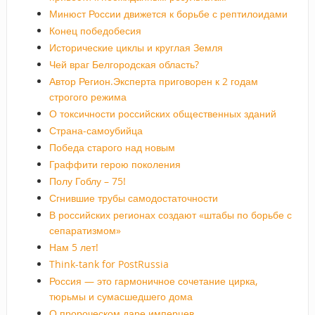
Минюст России движется к борьбе с рептилоидами
Конец победобесия
Исторические циклы и круглая Земля
Чей враг Белгородская область?
Автор Регион.Эксперта приговорен к 2 годам
строгого режима
О токсичности российских общественных зданий
Страна-самоубийца
Победа старого над новым
Граффити герою поколения
Полу Гоблу – 75!
Сгнившие трубы самодостаточности
В российских регионах создают «штабы по борьбе с
сепаратизмом»
Нам 5 лет!
Think-tank for PostRussia
Россия — это гармоничное сочетание цирка,
тюрьмы и сумасшедшего дома
О пророческом даре имперцев