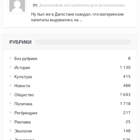
in:
Демография как проблема для регионализма
Ну был же в Дагестане скандал, что материнские
капиталы выдавались на ...
РУБРИКИ
Без рубрики
8
История
1 130
Культура
415
Новости
488
Общество
1 693
Политика
1 718
Регбрендинг
217
Реклама
25
Экология
148
626