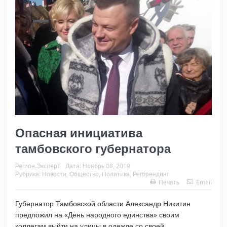
Опасная инициатива
тамбовского губернатора
Регион.Эксперт
Дата:
Ноябрь 08, 2019
Рубрика:
Новости
,
Общество
,
Политика
,
Регбрендинг
Печать
Email
Губернатор Тамбовской области Александр Никитин
предложил на «День народного единства» своим
коллегам выйти на улицы в одежде со своей