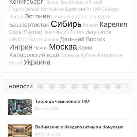
Кёнигсберг
Псков
Красноярский край
Бурятия
Подмосковье
Калмыкия
Алтай
Северо-
Эстония
Запад
Приморье
Дагестан
Курск
Сибирь
Карелия
Башкортостан
Кавказ
Саха (Якутия)
Ингушетия
Финляндия
Литва
Дальний Восток
ОРДЛО
Екатеринбург
Москва
Ингрия
Коми
Чечня
Хабаровский край
Залесье
Кубань
Каталония
Украина
Китай
НОВОСТИ
Таблица чемпионата НХЛ
Май 08, 2026
Веб-казино с бездепозитными бонусами
Март 31, 2026