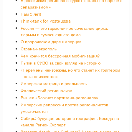
В российских регионах создают «штабы по борьбе с
сепаратизмом»
Нам 5 лет!
Think-tank for PostRussia
Россия — это гармоничное сочетание цирка,
тюрьмы и сумасшедшего дома
О пророческом даре имперцев
Страна-некрополь
Чем кончится бессрочная мобилизация?
Пытки в СИЗО за свой взгляд на историю
«Перемены неизбежны, но что станет их триггером
– пока неизвестно»
Имперская матрица и реальность
Фаллический регионализм
Вышел «Блокнот партизана-регионала»
Имперские репрессии против регионалистов
ужесточаются
Сибирь: будущая история и география. Беседа на
канале Регион.Эксперт
Взорвать бомбу над Сибирью? А может, лучше над