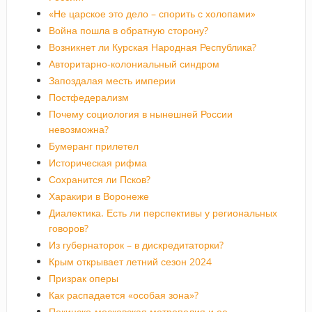
«Не царское это дело – спорить с холопами»
Война пошла в обратную сторону?
Возникнет ли Курская Народная Республика?
Авторитарно-колониальный синдром
Запоздалая месть империи
Постфедерализм
Почему социология в нынешней России
невозможна?
Бумеранг прилетел
Историческая рифма
Сохранится ли Псков?
Харакири в Воронеже
Диалектика. Есть ли перспективы у региональных
говоров?
Из губернаторок – в дискредитаторки?
Крым открывает летний сезон 2024
Призрак оперы
Как распадается «особая зона»?
Пекинско-московская метрополия и ее