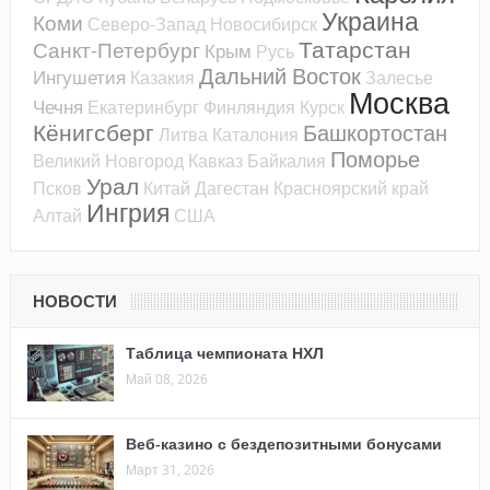
Украина
Коми
Северо-Запад
Новосибирск
Татарстан
Санкт-Петербург
Крым
Русь
Дальний Восток
Ингушетия
Казакия
Залесье
Москва
Чечня
Екатеринбург
Финляндия
Курск
Кёнигсберг
Башкортостан
Литва
Каталония
Поморье
Великий Новгород
Кавказ
Байкалия
Урал
Псков
Китай
Дагестан
Красноярский край
Ингрия
Алтай
США
НОВОСТИ
Таблица чемпионата НХЛ
Май 08, 2026
Веб-казино с бездепозитными бонусами
Март 31, 2026