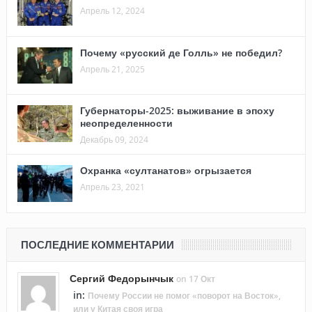
Апрель 12, 2024
Почему «русский де Голль» не победил?
Апрель 21, 2025
Губернаторы-2025: выживание в эпоху
неопределенности
Декабрь 09, 2024
Охранка «султанатов» огрызается
Апрель 23, 2021
ПОСЛЕДНИЕ КОММЕНТАРИИ
Сергий Федорынчык
on 17 Окт
in:
Почему России не помог «поворот на Восток»,
или у Китая своя игра