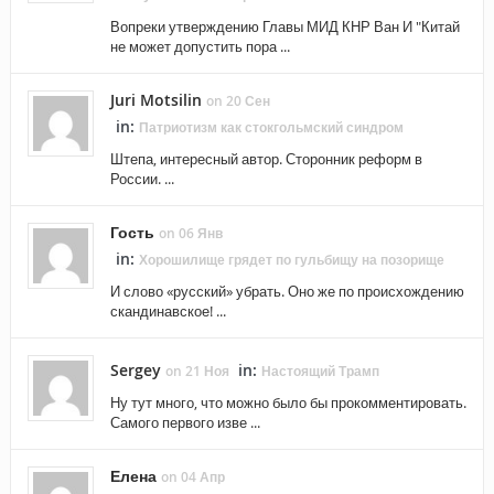
Вопреки утверждению Главы МИД КНР Ван И "Китай
не может допустить пора ...
Juri Motsilin
on 20 Сен
in:
Патриотизм как стокгольмский синдром
Штепа, интересный автор. Сторонник реформ в
России. ...
Гость
on 06 Янв
in:
Хорошилище грядет по гульбищу на позорище
И слово «русский» убрать. Оно же по происхождению
скандинавское! ...
Sergey
in:
on 21 Ноя
Настоящий Трамп
Ну тут много, что можно было бы прокомментировать.
Самого первого изве ...
Елена
on 04 Апр