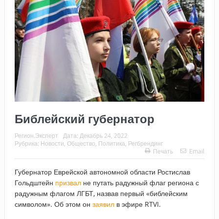
Библейский губернатор
Регион.Эксперт
Дата:
Декабрь 24, 2022
Рубрика:
Новости
,
Общество
,
Политика
,
Регбрендинг
Печать
Email
Губернатор Еврейской автономной области Ростислав
Гольдштейн
призвал
не путать радужный флаг региона с
радужным флагом ЛГБТ, назвав первый «библейским
символом». Об этом он
заявил
в эфире RTVI.