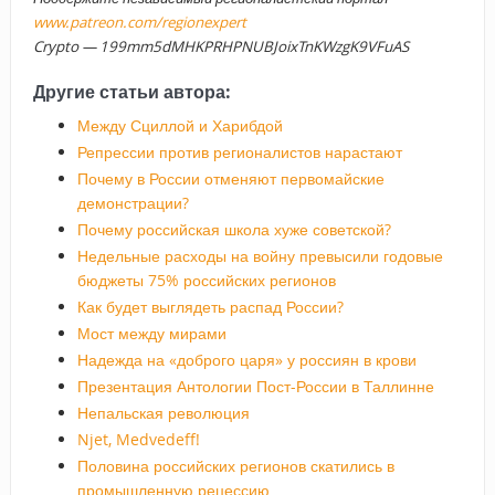
www.patreon.com/regionexpert
Crypto — 199mm5dMHKPRHPNUBJoixTnKWzgK9VFuAS
Другие статьи автора:
Между Сциллой и Харибдой
Репрессии против регионалистов нарастают
Почему в России отменяют первомайские
демонстрации?
Почему российская школа хуже советской?
Недельные расходы на войну превысили годовые
бюджеты 75% российских регионов
Как будет выглядеть распад России?
Мост между мирами
Надежда на «доброго царя» у россиян в крови
Презентация Антологии Пост-России в Таллинне
Непальская революция
Njet, Medvedeff!
Половина российских регионов скатились в
промышленную рецессию