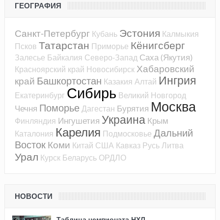
ГЕОГРАФИЯ
Эстония
Санкт-Петербург
Кубань
Калмыкия
Татарстан
Кёнигсберг
Псков
Приморье
Саха (Якутия)
Залесье
Байкалия
Северо-Запад
Хабаровский
Красноярский край
Новосибирск
Ингрия
Башкортостан
край
Казакия
Алтай
Сибирь
Екатеринбург
Великий Новгород
Москва
Поморье
Чечня
Бурятия
Дагестан
Украина
Ингушетия
Крым
Финляндия
Карелия
Дальний
Каталония
Подмосковье
Восток
Коми
Китай
США
Кавказ
Русь
Литва
Урал
Курск
Беларусь
ОРДЛО
НОВОСТИ
Таблица чемпионата НХЛ