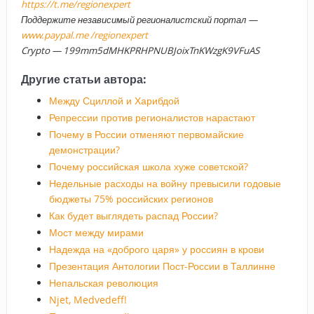
https://t.me/regionexpert
Поддержите независимый регионалистский портал —
www.paypal.me /regionexpert
Crypto — 199mm5dMHKPRHPNUBJoixTnKWzgK9VFuAS
Другие статьи автора:
Между Сциллой и Харибдой
Репрессии против регионалистов нарастают
Почему в России отменяют первомайские
демонстрации?
Почему российская школа хуже советской?
Недельные расходы на войну превысили годовые
бюджеты 75% российских регионов
Как будет выглядеть распад России?
Мост между мирами
Надежда на «доброго царя» у россиян в крови
Презентация Антологии Пост-России в Таллинне
Непальская революция
Njet, Medvedeff!