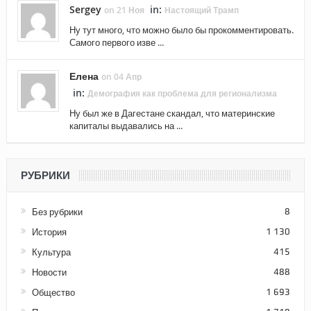
Sergey
in:
on 21 Ноя
Настоящий Трамп
Ну тут много, что можно было бы прокомментировать.
Самого первого изве ...
Елена
on 04 Апр
in:
Демография как проблема для регионализма
Ну был же в Дагестане скандал, что материнские
капиталы выдавались на ...
РУБРИКИ
Без рубрики
8
История
1 130
Культура
415
Новости
488
Общество
1 693