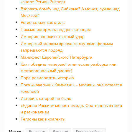
канале Регион.Эксперт
Взорвать бомбу над Сибирью? А может, лучше над
Москвой?
Регионализм как стиль
Письмо ингерманландцев эстонцам
Империя наносит ответный удар
Имперский маразм крепчает: якутские фильмы
запрещаются подряд
Манифест Европейского Петербурга
Как победить империю: этнические разборки или
межрегиональный диалог?
Пора разморозить историю
Пока «начальник Камчатки» – москвич, она остается
колонией
История, которой не было
«Единая Россия» меняет имидж. Она теперь за мир
и регионализм
Регионы как иноагенты
Метки:
Белгород
Дагестан
Ростов-на-Дону