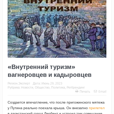
«Внутренний туризм»
вагнеровцев и кадыровцев
Регион.Эксперт
Дата:
Июнь 29, 2023
Рубрика:
Новости
,
Общество
,
Политика
,
Регбрендинг
Печать
Email
Создается впечатление, что после пригожинского мятежа
у Путина реально поехала крыша. Он внезапно
прилетел
в дагестанский город Дербент и устроил там совещание