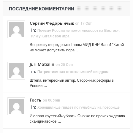
ПОСЛЕДНИЕ КОММЕНТАРИИ
Сергий Федорынчык
on 17 Окт
in:
Почему России не помог «поворот на Восток»,
или у Китая своя игра
Вопреки утверждению Главы МИД КНР Ван И "Китай
не может допустить пора ...
Juri Motsilin
on 20 Сен
in:
Патриотизм как стокгольмский синдром
Штепа, интересный автор. Сторонник реформ в
России. ...
Гость
on 06 Янв
in:
Хорошилище грядет по гульбищу на позорище
И слово «русский» убрать. Оно же по происхождению
скандинавское! ...