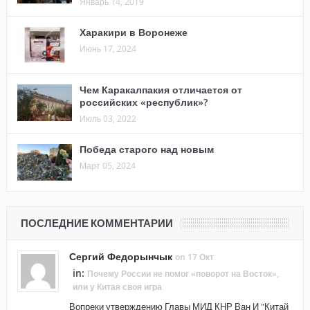
Январь 14, 2019
Харакири в Воронеже
Июнь 17, 2024
Чем Каракалпакия отличается от
российских «республик»?
Июль 03, 2022
Победа старого над новым
Март 05, 2024
ПОСЛЕДНИЕ КОММЕНТАРИИ
Сергий Федорынчык
on 17 Окт
in:
Почему России не помог «поворот на Восток»,
или у Китая своя игра
Вопреки утверждению Главы МИД КНР Ван И "Китай