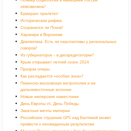
невозможна?
Бумеранг прилетел
Историческая рифма
Сохранится ли Псков?
Харакири в Воронеже
Диалектика. Есть ли перспективы у региональных
говоров?
Из губернаторок – в дискредитаторки?
Крым открывает летний сезон 2024
Призрак оперы
Как распадается «особая зона»?
Пекинско-московская метрополия и ее
дальневосточные колонии
Новые имперские наместники
День Европы vs. День Победы
Закатные мечты империи
Российское глушение GPS над Балтикой может
привести к неожиданным результатам
Минюст России движется к борьбе с рептилоидами