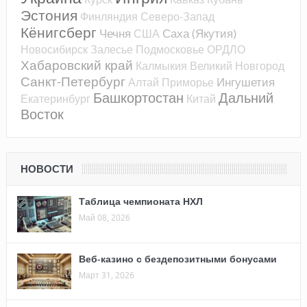
Эстония
Финляндия
Северо-Запад
Кёнигсберг
Чечня
Саха (Якутия)
США
Новосибирск
Залесье
Подмосковье
ОРДЛО
Хабаровский край
Калмыкия
Великий Новгород
Санкт-Петербург
Ингушетия
Алтай
Приморье
Башкортостан
Дальний
Екатеринбург
Китай
Восток
НОВОСТИ
Таблица чемпионата НХЛ
Май 08, 2026
Веб-казино с бездепозитными бонусами
Март 31, 2026