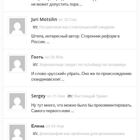
не может допустить пора ...
Juri Motsilin
on 20 Сен
in:
Патриотизм как стокгольмский синдром
Штепа, интересный автор. Сторонник реформ в
России. ...
Гость
on 06 Янв
in:
Хорошилище грядет по гульбищу на позорище
И слово «русский» убрать. Оно же по происхождению
скандинавское! ...
Sergey
in:
on 21 Ноя
Настоящий Трамп
Ну тут много, что можно было бы прокомментировать.
Самого первого изве ...
Елена
on 04 Апр
in:
Демография как проблема для регионализма