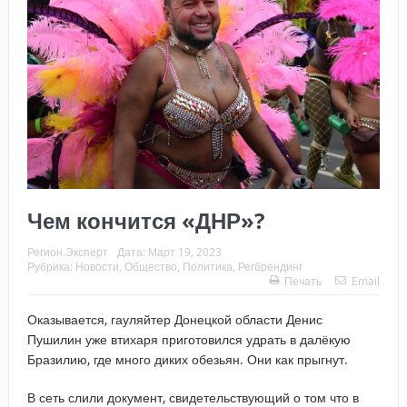
Чем кончится «ДНР»?
Регион.Эксперт
Дата:
Март 19, 2023
Рубрика:
Новости
,
Общество
,
Политика
,
Регбрендинг
Печать
Email
Оказывается, гауляйтер Донецкой области Денис
Пушилин уже втихаря приготовился удрать в далёкую
Бразилию, где много диких обезьян. Они как прыгнут.
В сеть слили документ, свидетельствующий о том что в