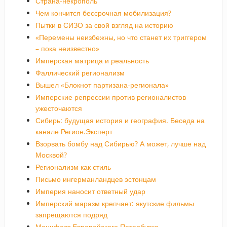
Страна-некрополь
Чем кончится бессрочная мобилизация?
Пытки в СИЗО за свой взгляд на историю
«Перемены неизбежны, но что станет их триггером
– пока неизвестно»
Имперская матрица и реальность
Фаллический регионализм
Вышел «Блокнот партизана-регионала»
Имперские репрессии против регионалистов
ужесточаются
Сибирь: будущая история и география. Беседа на
канале Регион.Эксперт
Взорвать бомбу над Сибирью? А может, лучше над
Москвой?
Регионализм как стиль
Письмо ингерманландцев эстонцам
Империя наносит ответный удар
Имперский маразм крепчает: якутские фильмы
запрещаются подряд
Манифест Европейского Петербурга