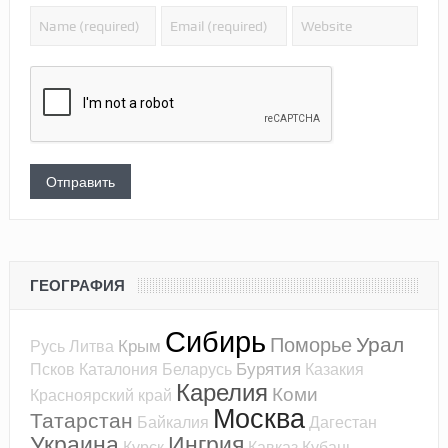
ГЕОГРАФИЯ
Сибирь
Урал
Поморье
Крым
Русь
Литва
Бурятия
Псков
Каталония
Беларусь
Казакия
Карелия
Коми
Красноярский край
Москва
Татарстан
Байкалия
Дагестан
Украина
Ингрия
Курск
Кавказ
Кубань