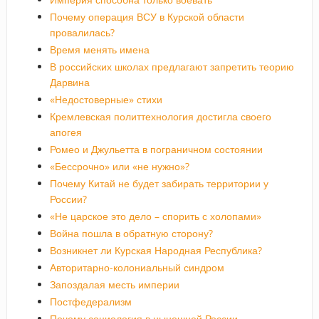
Почему операция ВСУ в Курской области
провалилась?
Время менять имена
В российских школах предлагают запретить теорию
Дарвина
«Недостоверные» стихи
Кремлевская политтехнология достигла своего
апогея
Ромео и Джульетта в пограничном состоянии
«Бессрочно» или «не нужно»?
Почему Китай не будет забирать территории у
России?
«Не царское это дело – спорить с холопами»
Война пошла в обратную сторону?
Возникнет ли Курская Народная Республика?
Авторитарно-колониальный синдром
Запоздалая месть империи
Постфедерализм
Почему социология в нынешней России