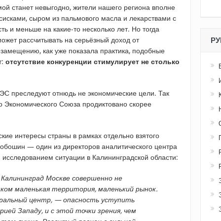
омой станет невыгодно, жители нашего региона вполне
сисками, сыром из пальмового масла и лекарствами с
ь и меньше на какие-то несколько лет. Но тогда
 может рассчитывать на серьёзный доход от
РУ
замещению, как уже показала практика, подобные
т:
отсутствие конкуренции стимулирует не столько
ЭС преследуют отнюдь не экономические цели. Так
го Экономического Союза продиктовано скорее
ские интересы страны в рамках отдельно взятого
Бобошин — один из директоров аналитического центра
 исследованием ситуации в Калининградской области:
 Калининград Москве совершенно не
ком маленькая территория, маленький рынок.
еральный центр, — опасность уступить
ией Западу, и с этой точки зрения, чем