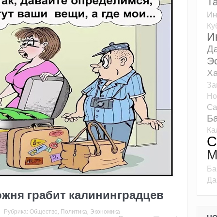
Т
Ин
Ку
И
Д
Э
Ха
За
Но
Са
Б
Ка
С
М
Ба
Да
ожня грабит калининградцев
Рубрика:
Общество
,
Политика
,
Экономика