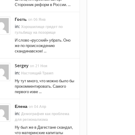
Сторонник реформ в России. ...
Гость
on 06 Янв
in:
Хорошилище грядет по
гульбищу на позорище
И слово «русский» убрать. Оно
же по происхождению
скандинавское! ...
Sergey
on 21 Ноя
in:
Настоящий Трамп
Ну тут много, что можно было бы
прокомментировать. Самого
первого изве ...
Елена
on 04 Апр
in:
Демография как проблема
для регионализма
Ну был же в Дагестане скандал,
что материнские капиталы