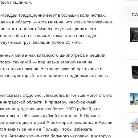
аться пошлиной.
С
нградцы традиционно везут в больших количествах.
одажи в области — есть мнение, что новые таможенные
ив этого теневого бизнеса с целью сделать его
 для себя, но с запасом, тоже стало невыгодно —
одуктовый груз, весящий более 25 кило.
твенных магазинах китайского ширпотреба и решили
ытовой техникой — под новые ограничения на
во таких покупок. Не говоря уже об оргтехнике и
бизнеса, который такая политика поддерживает лишь
т сказать отдельно. Лекарства в Польше могут стоить
ининградской области. К примеру, необходимый
калининградских аптеках более 1000 рублей, что
зительно в 40 тысяч рублей ежегодно. В Польше
ительно в десять раз! А некоторые лекарства в России
тся ездить за ними в Польшу, чтобы избежать
ов. Аптечку хронически больного человека, в которую