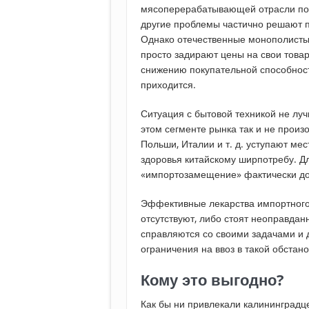
мясоперерабатывающей отрасли пок
другие проблемы частично решают п
Однако отечественные монополисты
просто задирают цены на свои товар
снижению покупательной способност
приходится.
Ситуация с бытовой техникой не лу
этом сегменте рынка так и не произ
Польши, Италии и т. д. уступают ме
здоровья китайскому ширпотребу. Д
«импортозамещение» фактически до
Эффективные лекарства импортного 
отсутствуют, либо стоят неоправдан
справляются со своими задачами и
ограничения на ввоз в такой обстан
Кому это выгодно?
Как бы ни привлекали калининградц