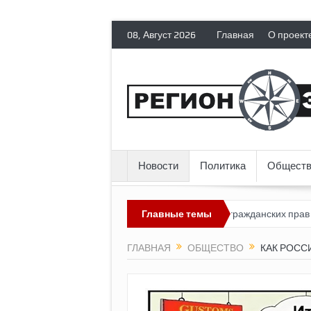
08, Август 2026
Главная
О проект
Новости
Политика
Обществ
оссия лишает политических эмигрантов гражданских прав
Главные темы
Топлив
ГЛАВНАЯ
ОБЩЕСТВО
КАК РОСС