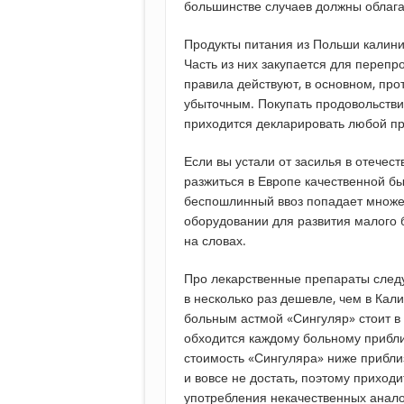
большинстве случаев должны облаг
Продукты питания из Польши калини
Часть из них закупается для перепр
правила действуют, в основном, прот
убыточным. Покупать продовольствие
приходится декларировать любой пр
Если вы устали от засилья в отечес
разжиться в Европе качественной б
беспошлинный ввоз попадает множест
оборудовании для развития малого 
на словах.
Про лекарственные препараты следуе
в несколько раз дешевле, чем в Кал
больным астмой «Сингуляр» стоит в 
обходится каждому больному прибли
стоимость «Сингуляра» ниже приблиз
и вовсе не достать, поэтому приходи
употребления некачественных аналог