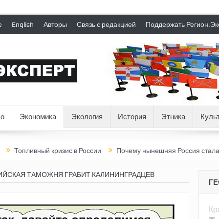
е
English
Авторы
Связь с редакцией
Поддержать Регион.Эк
о
Экономика
Экология
История
Этника
Куль
ный кризис в России
Почему нынешняя Россия стала хуже, чем
ИЙСКАЯ ТАМОЖНЯ ГРАБИТ КАЛИНИНГРАДЦЕВ
Г
Кр