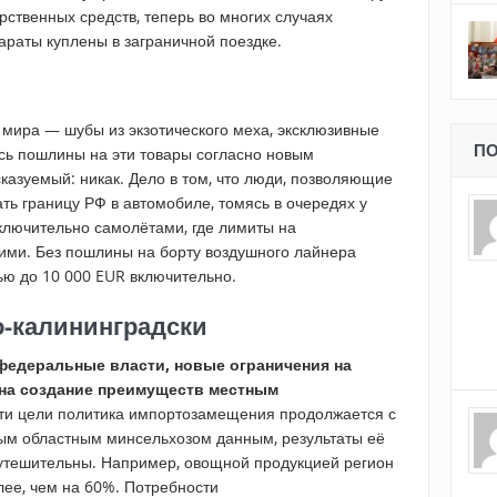
арственных средств, теперь во многих случаях
араты куплены в заграничной поездке.
 мира — шубы из экзотического меха, эксклюзивные
ПО
ись пошлины на эти товары согласно новым
азуемый: никак. Дело в том, что люди, позволяющие
ать границу РФ в автомобиле, томясь в очередях у
ключительно самолётами, где лимиты на
ими. Без пошлины на борту воздушного лайнера
ью до 10 000 EUR включительно.
-калининградски
федеральные власти, новые ограничения на
на создание преимуществ местным
и цели политика импортозамещения продолжается с
ным областным минсельхозом данным, результаты её
утешительны. Например, овощной продукцией регион
лее, чем на 60%. Потребности