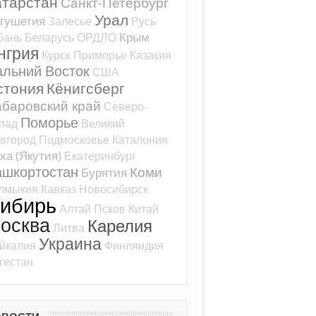
атарстан
Санкт-Петербург
Урал
гушетия
Залесье
Русь
Крым
бань
Беларусь
ОРДЛО
нгрия
Курск
Приморье
Казакия
альний Восток
США
стония
Кёнигсберг
баровский край
Северо-
Поморье
пад
Великий
вгород
Подмосковье
Каталония
ха (Якутия)
Екатеринбург
ашкортостан
Коми
Бурятия
лмыкия
Кавказ
Новосибирск
ибирь
Алтай
Псков
Китай
осква
Карелия
Литва
Украина
йкалия
Финляндия
гестан