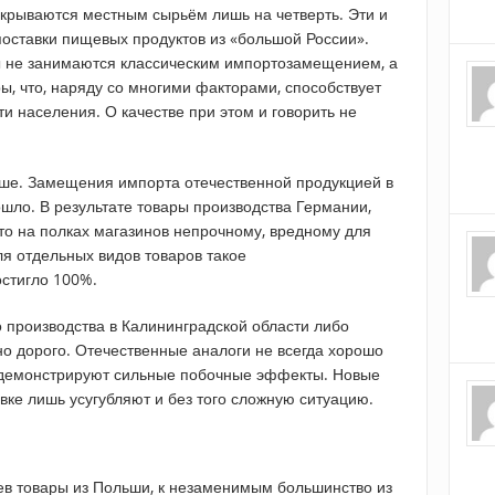
рываются местным сырьём лишь на четверть. Эти и
оставки пищевых продуктов из «большой России».
 не занимаются классическим импортозамещением, а
ы, что, наряду со многими факторами, способствует
и населения. О качестве при этом и говорить не
чше. Замещения импорта отечественной продукцией в
ошло. В результате товары производства Германии,
сто на полках магазинов непрочному, вредному для
ля отдельных видов товаров такое
стигло 100%.
производства в Калининградской области либо
но дорого. Отечественные аналоги не всегда хорошо
 демонстрируют сильные побочные эффекты. Новые
овке лишь усугубляют и без того сложную ситуацию.
ев товары из Польши, к незаменимым большинство из