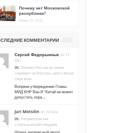
Почему нет Московской
республики?
Июнь 12, 2022
СЛЕДНИЕ КОММЕНТАРИИ
Сергий Федорынчык
on 17
Окт
in:
Почему России не помог
«поворот на Восток», или у Китая
своя игра
Вопреки утверждению Главы
МИД КНР Ван И "Китай не может
допустить пора ...
Juri Motsilin
on 20 Сен
in:
Патриотизм как
стокгольмский синдром
Штепа, интересный автор.