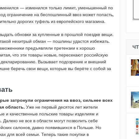
зменился — изменился только лимит, уменьшенный по
 под ограничение на беспошлинный ввоз может попасть,
ительно дорогих туфель из европейского магазина.
выдать обновки за купленные в прошлой поездке вещи.
 такой нехитрый обман — пошлины удастся избежать.
ЧТ
 таможенники предъявляли претензии к хорошо
итая, что эти товары новые, пересекают российскую
т декларированию. Вызывает подозрение и внешний
лишне беречь свои вещи, которые вы берёте с собой за
вать
рые затронули ограничения на ввоз, сильнее всех
ая область.
Уже не первый десяток лет жители
е и качественные польские товары изделиям и
. Далеко не все в области могут позволить себе
ейских салонов, давно появившихся в Польше. Но
х для всей семьи. Теперь такие покупки в