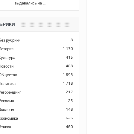
выдавались на ...
БРИКИ
Без рубрики
8
История
1 130
Культура
415
Новости
488
Общество
1 693
Политика
1 718
Регбрендинг
217
Реклама
25
Экология
148
Экономика
626
Этника
460