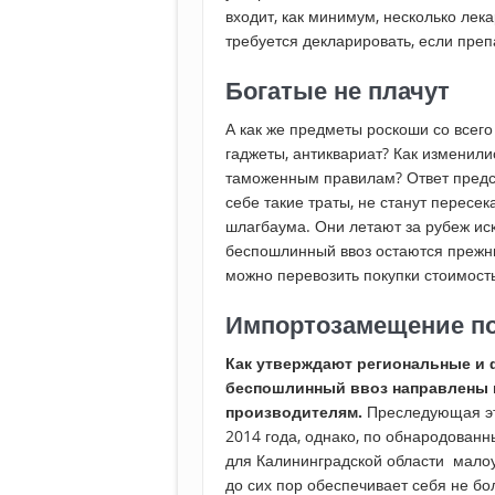
входит, как минимум, несколько лек
требуется декларировать, если преп
Богатые не плачут
А как же предметы роскоши со всего
гаджеты, антиквариат? Как изменил
таможенным правилам? Ответ предск
себе такие траты, не станут пересек
шлагбаума. Они летают за рубеж ис
беспошлинный ввоз остаются прежн
можно перевозить покупки стоимост
Импортозамещение по
Как утверждают региональные и 
беспошлинный ввоз направлены 
производителям.
Преследующая эт
2014 года, однако, по обнародован
для Калининградской области мало
до сих пор обеспечивает себя не бо