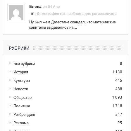
Елена
on 04 Апр
in:
Демография как проблема для регионализма
Ну был же в Дагестане скандал, что материнские
капиталы выдавались на ...
РУБРИКИ
Без рубрики
8
История
1 130
Культура
415
Новости
488
Общество
1 693
Политика
1 718
Регбрендинг
217
Реклама
25