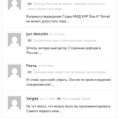
in:
Почему России не помог «поворот на Восток»,
или у Китая своя игра
Вопреки утверждению Главы МИД КНР Ван И "Китай
не может допустить пора ...
Juri Motsilin
on 20 Сен
in:
Патриотизм как стокгольмский синдром
Штепа, интересный автор. Сторонник реформ в
России. ...
Гость
on 06 Янв
in:
Хорошилище грядет по гульбищу на позорище
И слово «русский» убрать. Оно же по происхождению
скандинавское! ...
Sergey
in:
on 21 Ноя
Настоящий Трамп
Ну тут много, что можно было бы прокомментировать.
Самого первого изве ...