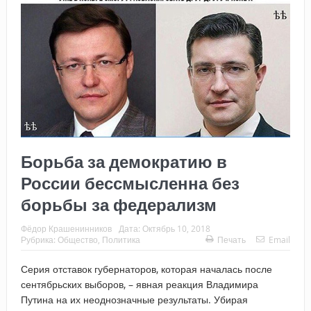
Борьба за демократию в
России бессмысленна без
борьбы за федерализм
Фёдор Крашенинников
Дата:
Октябрь 10, 2018
Рубрика:
Общество
,
Политика
Печать
Email
Серия отставок губернаторов, которая началась после
сентябрьских выборов, – явная реакция Владимира
Путина на их неоднозначные результаты. Убирая