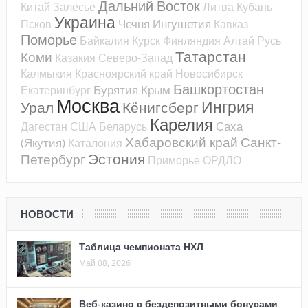
Дальний Восток
Китай
Залесье
Литва
Кубань
Украина
Чечня
Ингушетия
Псков
Кавказ
Поморье
Байкалия
Курск
Финляндия
Алтай
Русь
Татарстан
Коми
Казакия
Северо-Запад
Калмыкия
Красноярский край
Новосибирск
Башкортостан
Бурятия
Крым
Екатеринбург
Москва
Ингрия
Урал
Кёнигсберг
Карелия
Саха
Дагестан
США
Беларусь
Хабаровский край
Санкт-
(Якутия)
Каталония
Эстония
Петербург
Приморье
ОРДЛО
НОВОСТИ
Таблица чемпионата НХЛ
Май 08, 2026
Веб-казино с бездепозитными бонусами