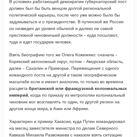
В условиях работающей демократии губернаторский пост
должен был бы быть венцом долгой региональной
политической карьеры, после чего уже можно было бы
задумываться и о президентстве. В путинской же России
он низведен до уровня обычной и далеко не самой
престижной чиновничьей должности – куда посылают,
туда и едет государев человек.
Взять биографию того же Олега Кожемяко: сначала –
Корякский автономный округ, потом – Амурская область,
далее – Сахалин и Приморье. Перемещения с одного
командного поста на другой в таком географическом
масштабе если и имеют аналогии, то только во времена
расцвета
британской или французской колониальных
империй
, когда по приказу из метрополии колониальный
чиновник мог возглавлять то один, то другой регион на
другом конце мира, в Азии или Африке.
Характерен и пример Хакасии, куда Путин командировал
на месяц заместителя министра по делам Северного
Кавказа Михаила Развожаева с наказом взять ситуацию