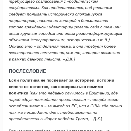
требующего согласования с «родительским
государством». Как представляется, под регионом
следует понимать исторически сложившуюся
территорию, население которой в большинстве
готово граждански идентифицировать себя с тем или
иным крупным городом или иным регионоформирующим
объектом (географическим, историческим и т.д.).
Однако это – отдельная тема, и она требует более
всестороннего осмысления, чем то, которое возможно
в рамках данного текста. – Д.К.]
ПОСЛЕСЛОВИЕ
Если политика не поспевает за историей, истории
ничего не остается, как совершаться помимо
политики
[
как это недавно случилось в Британии, где
народ вдруг неожиданно проголосовал – поперёк всего
истеблишмента – за выход из ЕС, или в США, где точно
так же неожиданно для истеблишмента на
президентских выборах победил Трамп, – Д.К.
]
Гражданская свобода, которой остается все меньше