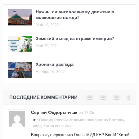
Нужны ли антивоенному движению
московские вожди?
Май 19, 2022
Земский съезд на страже империи?
Май 20, 2021
Хроники распада
Ноябрь 16, 2022
ПОСЛЕДНИЕ КОММЕНТАРИИ
Сергий Федорынчык
on 17 Окт
in:
Почему России не помог «поворот на Восток»,
или у Китая своя игра
Вопреки утверждению Главы МИД КНР Ван И "Китай