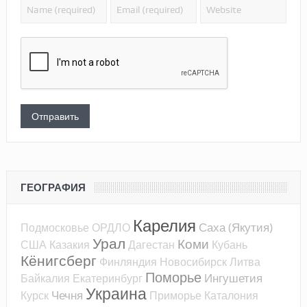
ГЕОГРАФИЯ
Карелия
Саха (Якутия)
Подмосковье
ОРДЛО
Урал
Коми
США
Казакия
Дагестан
Кубань
Кёнигсберг
Финляндия
Новосибирск
Литва
Поморье
Ингушетия
Байкалия
Екатеринбург
Украина
Чечня
Курск
Приморье
Каталония