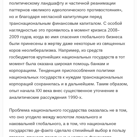
политическому ландшафту и частичной реанимации
паттернов «великого идеологического противостояния»,
но и благодаря негласной капитуляции перед
транснациональным финансовым капиталом. С особой
наглядностью это проявилось в момент кризиса 2008–
2009 годов, когда во имя спасения глобального бизнеса
были принесены в жертву даже некоторые из священных
коров неолиберализма. Например, из средств
госбюджетов крупнейших национальных государств в тот
момент была оказана широкая помощь банкам и
корпорациям. Тенденция приспособления политики
национальных государств к нуждам транснациональных
корпораций сохранилась и в дальнейшем. Таким образом,
опыт начала XXI века внес существенное уточнение в
аналитические рассуждения 1990-х.
Проблема национального государства оказалась не в том,
что оно угодило между молотом локального и
наковальней глобального, а в том, что национальное
государство де-факто сделало стихийный выбор в пользу
второго, принеся локальные и частные финансово-