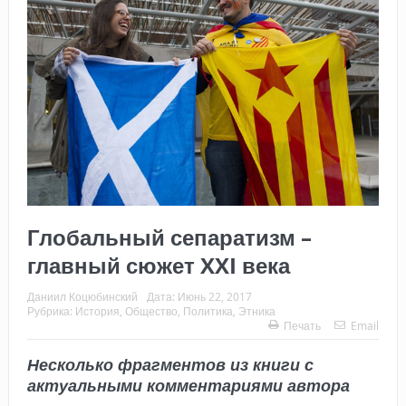
Глобальный сепаратизм –
главный сюжет XXI века
Даниил Коцюбинский
Дата:
Июнь 22, 2017
Рубрика:
История
,
Общество
,
Политика
,
Этника
Печать
Email
Несколько фрагментов из книги с
актуальными комментариями автора