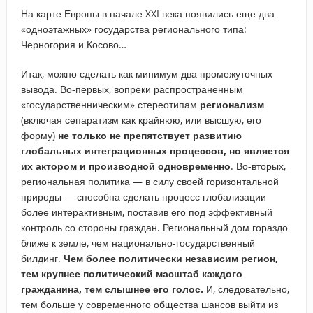
На карте Европы в начале XXI века появились еще два
«одноэтажных» государства регионального типа:
Черногория и Косово…
Итак, можно сделать как минимум два промежуточных
вывода. Во-первых, вопреки распространенным
«государственническим» стереотипам
регионализм
(включая сепаратизм как крайнюю, или высшую, его
форму)
не только не препятствует развитию
глобальных интеграционных процессов, но является
их актором и производной одновременно
. Во-вторых,
региональная политика — в силу своей горизонтальной
природы — способна сделать процесс глобализации
более интерактивным, поставив его под эффективный
контроль со стороны граждан. Региональный дом гораздо
ближе к земле, чем национально-государственный
билдинг.
Чем более политически независим регион,
тем крупнее политический масштаб каждого
гражданина, тем слышнее его голос.
И, следовательно,
тем больше у современного общества шансов выйти из