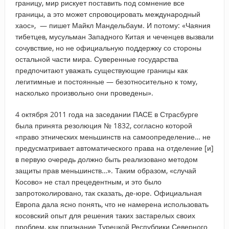
границу, мир рискует поставить под сомнение все
границы, а это может спровоцировать международный
хаос», — пишет Майкл Мандельбаум. И потому: «Чаяния
тибетцев, мусульман Западного Китая и чеченцев вызвали
сочувствие, но не официальную поддержку со стороны
остальной части мира. Суверенные государства
предпочитают уважать существующие границы как
легитимные и постоянные — безотносительно к тому,
насколько произвольно они проведены».
4 октября 2011 года на заседании ПАСЕ в Страсбурге
была принята резолюция № 1832, согласно которой
«право этнических меньшинств на самоопределение… не
предусматривает автоматического права на отделение [и]
в первую очередь должно быть реализовано методом
защиты прав меньшинств…». Таким образом, «случай
Косово» не стал прецедентным, и это было
запротоколировано, так сказать, де-юре. Официальная
Европа дала ясно понять, что не намерена использовать
косовский опыт для решения таких застарелых своих
проблем, как признание Турецкой Республики Северного