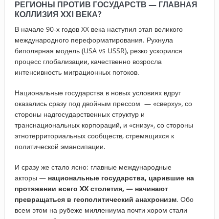
РЕГИОНЫ ПРОТИВ ГОСУДАРСТВ — ГЛАВНАЯ
КОЛЛИЗИЯ XXI ВЕКА?
В начале 90-х годов XX века наступил этап великого
международного переформатирования. Рухнула
биполярная модель (USA vs USSR), резко ускорился
процесс глобализации, качественно возросла
интенсивность миграционных потоков.
Национальные государства в новых условиях вдруг
оказались сразу под двойным прессом — «сверху», со
стороны надгосударственных структур и
транснациональных корпораций, и «снизу», со стороны
этнотерриториальных сообществ, стремящихся к
политической эмансипации.
И сразу же стало ясно: главные международные
акторы —
национальные государства, царившие на
протяжении всего XX столетия, — начинают
превращаться в геополитический анахронизм
. Обо
всем этом на рубеже миллениума почти хором стали