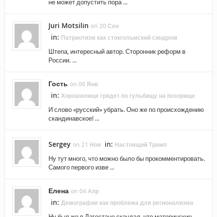
не может допустить пора ...
Juri Motsilin
on 20 Сен
in:
Патриотизм как стокгольмский синдром
Штепа, интересный автор. Сторонник реформ в
России. ...
Гость
on 06 Янв
in:
Хорошилище грядет по гульбищу на позорище
И слово «русский» убрать. Оно же по происхождению
скандинавское! ...
Sergey
in:
on 21 Ноя
Настоящий Трамп
Ну тут много, что можно было бы прокомментировать.
Самого первого изве ...
Елена
on 04 Апр
in:
Демография как проблема для регионализма
Ну был же в Дагестане скандал, что материнские