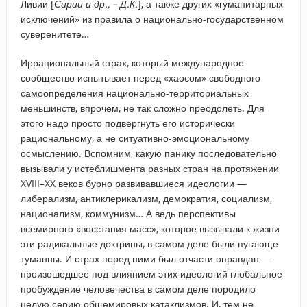
Ливии [
Сирии и др., – Д.К.
], а также других «гуманитарных
исключений» из правила о национально-государственном
суверенитете…
Иррациональный страх, который международное
сообщество испытывает перед «хаосом» свободного
самоопределения национально-территориальных
меньшинств, впрочем, не так сложно преодолеть. Для
этого надо просто подвергнуть его исторически
рациональному, а не ситуативно-эмоциональному
осмыслению. Вспомним, какую панику последовательно
вызывали у истеблишмента разных стран на протяжении
XVIII–XX веков бурно развивавшиеся идеологии —
либерализм, антиклерикализм, демократия, социализм,
национализм, коммунизм… А ведь перспективы
всемирного «восстания масс», которое вызывали к жизни
эти радикальные доктрины, в самом деле были пугающе
туманны. И страх перед ними был отчасти оправдан —
произошедшее под влиянием этих идеологий глобальное
пробуждение человечества в самом деле породило
целую серию общемировых катаклизмов. И, тем не