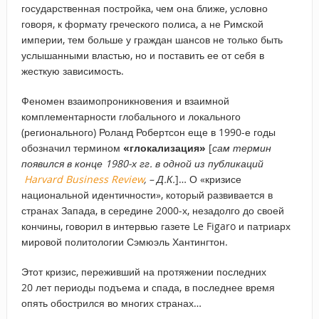
государственная постройка, чем она ближе, условно
говоря, к формату греческого полиса, а не Римской
империи, тем больше у граждан шансов не только быть
услышанными властью, но и поставить ее от себя в
жесткую зависимость.
Феномен взаимопроникновения и взаимной
комплементарности глобального и локального
(регионального) Роланд Робертсон еще в 1990-е годы
обозначил термином
«глокализация»
[
сам термин
появился в конце 1980-х гг. в одной из публикаций
Harvard Business Review
, – Д.К.
]… О «кризисе
национальной идентичности», который развивается в
странах Запада, в середине 2000-х, незадолго до своей
кончины, говорил в интервью газете Le Figaro и патриарх
мировой политологии Сэмюэль Хантингтон.
Этот кризис, переживший на протяжении последних
20 лет периоды подъема и спада, в последнее время
опять обострился во многих странах…