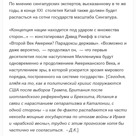
По мнению сингапурских экспертов, высказанному в те же
годы, в конце XXI столетия Китай также должен будет
распасться на сотни государств масштаба Сингапура.
«Концепция нации находится под ударом с множества
сторон…» — констатировал Дэвид Риифф в статье
«Второй Век Америки? Парадоксы державы». «Возможно и
даже вероятно, — продолжал он, — что первые
десятилетия после наступления Миллениума будут
одновременно и продолжением Американского Века, и
наступлением эры, в которой ускорится эрозия мирового
порядка, построенного на системе государств». [
Сегодня,
глядя на то, как в политический кризис погружаются
США после выборов Трампа, Британия после
шотландского референдума и Брекзита, Испания в
связи с нарастанием сепаратизма в Каталонии, с
одной стороны – и как де-факто распадаются на части
некогда мощные государства по итогам войны в Ираке
и «арабской весны», трудно с этим прогнозом хотя бы
частично не согласиться. – Д.К.
]