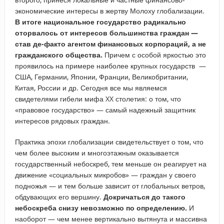
экономические интересы в жертву Молоху глобализации.
В итоге национальное государство радикально
оторвалось от интересов большинства граждан —
став де-факто агентом финансовых корпораций, а не
гражданского общества.
Причем с особой яркостью это
проявилось на примере наиболее крупных государств —
США, Германии, Японии, Франции, Великобритании,
Китая, России и др. Сегодня все мы являемся
свидетелями гибели мифа XX столетия: о том, что
«правовое государство» — самый надежный защитник
интересов рядовых граждан.
Практика эпохи глобализации свидетельствует о том, что
чем более высоким и многоэтажным оказывается
государственный небоскреб, тем меньше он реагирует на
движение «социальных микробов» — граждан у своего
подножья — и тем больше зависит от глобальных ветров,
обдувающих его вершину.
Докричаться до такого
небоскреба снизу невозможно по определению.
И
наоборот — чем менее вертикально вытянута и массивна