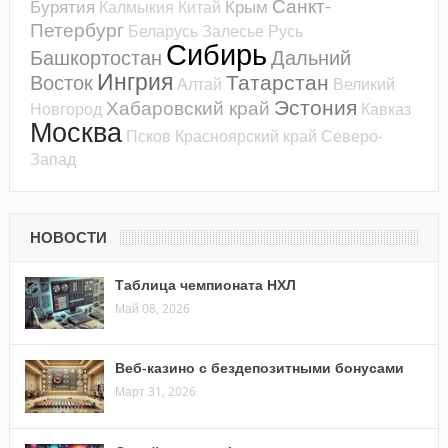
Санкт-
Бурятия
Крым
Калмыкия
Китай
Петербург
Беларусь
Залесье
Русь
Сибирь
Башкортостан
Дальний
Ингрия
Татарстан
Восток
Алтай
Великий
Эстония
Хабаровский край
Новгород
Кавказ
Москва
Псков
Красноярский край
Северо-
Запад
НОВОСТИ
Таблица чемпионата НХЛ
Май 08, 2026
Веб-казино с бездепозитными бонусами
Март 31, 2026