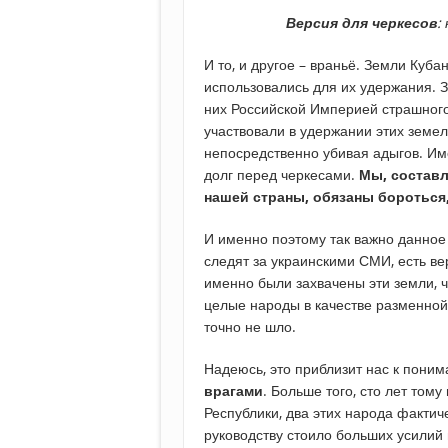
Версия для черкесов
:
И то, и другое – враньё. Земли Куб
использовались для их удержания. 
них Российской Империей страшного
участвовали в удержании этих земель
непосредственно убивая адыгов. Им
долг перед черкесами.
Мы, составл
нашей страны, обязаны
бороться,
И именно поэтому так важно данное
следят за украинскими СМИ, есть веро
именно были захвачены эти земли, 
целые народы в качестве разменной 
точно не шло.
Надеюсь, это приблизит нас к поним
врагами
. Больше того, сто лет том
Республики, два этих народа факти
руководству стоило больших усилий 