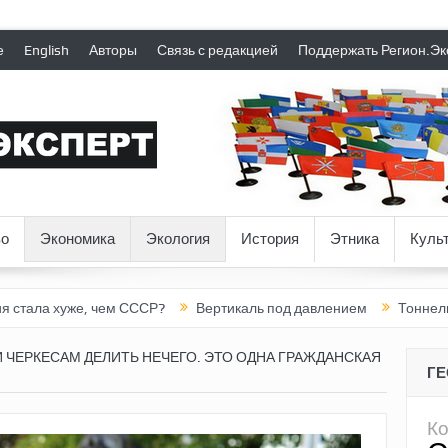
е
English
Авторы
Связь с редакцией
Поддержать Регион.Эк
о
Экономика
Экология
История
Этника
Куль
уже, чем СССР?
Вертикаль под давлением
Тоннель в пустоте
 ЧЕРКЕСАМ ДЕЛИТЬ НЕЧЕГО. ЭТО ОДНА ГРАЖДАНСКАЯ
Г
К