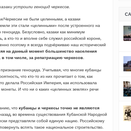
 казаки устроили геноцид черкесов.
С
ани/Черкесии не были целинными, а казаки
Земли эти стали «целинными» после устроенного на
 геноцида. Безусловно, казаки как минимум
, а кто-то и вполне себе служил российской короне,
енно поэтому я всегда подчёркиваю наш исторический
яя на данный момент большинство населения
 в том числе, за репатриацию черкесов
.
 признание геноцида. Учитывая, что многие кубанцы
ятность, что кто-то из них прочитает о том, как
что делала Российская Империя, как использовала
монеты. И что ни о каких «целинных землях» речи
анию, что
кубанцы и черкесы точно не являются
у назад, во времена существования Кубанской Народной
чески представляли собой единую нацию. Российскому
повернуть вспять такое национальное строительство.