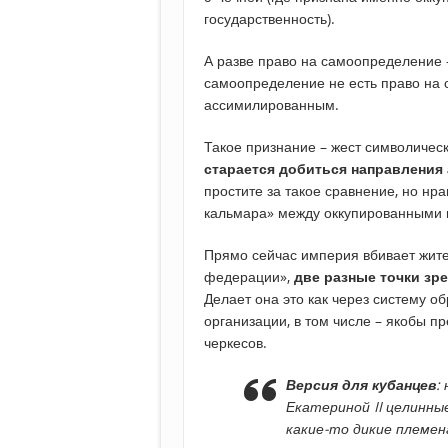
государственность).
А разве право на самоопределение –
самоопределение не есть право на с
ассимилированным.
Такое признание – жест символичес
старается добиться направления 
простите за такое сравнение, но нра
кальмара» между оккупированными н
Прямо сейчас империя вбивает жите
федерации»,
две разные точки зре
Делает она это как через систему о
организации, в том числе – якобы 
черкесов.
Версия для кубанцев
:
Екатериной II целинные
какие-то дикие племен