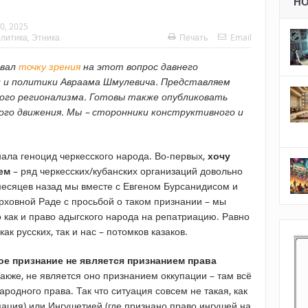
Н
0, 2025
литика
,
Этника
Печать
Email
овал
точку зрения
на этот вопрос давнего
и и политики Авраама Шмулевича. Представляем
кого регионализма. Готовы также опубликовать
го движения. Мы – сторонники конструктивного и
нала геноцид черкесского народа. Во-первых,
хочу
ем
– ряд черкесских/кубанских организаций довольно
 месяцев назад мы вместе с Евгеном Бурсанидисом и
рховной Раде с просьбой о таком признании – мы
 как и право адыгского народа на репатриацию. Равно
ак русских, так и нас – потомков казаков.
ое признание не является признанием права
акже, не является оно признанием оккупации – там всё
родного права. Так что ситуация совсем не такая, как
пация) или Ингушетией (где признано право ингушей на