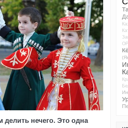
С
Т
Д
Ка
Ка
За
О
К
(Я
И
К
Кр
Бе
Ин
У
Пе
 делить нечего. Это одна