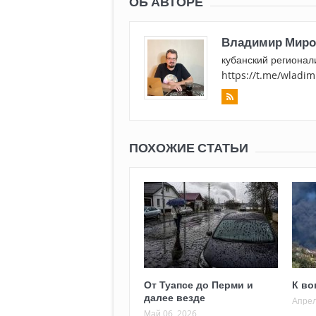
ОБ АВТОРЕ
Владимир Миро
кубанский регионал
https://t.me/wladi
ПОХОЖИЕ СТАТЬИ
От Туапсе до Перми и
К во
далее везде
Апрел
Май 06, 2026