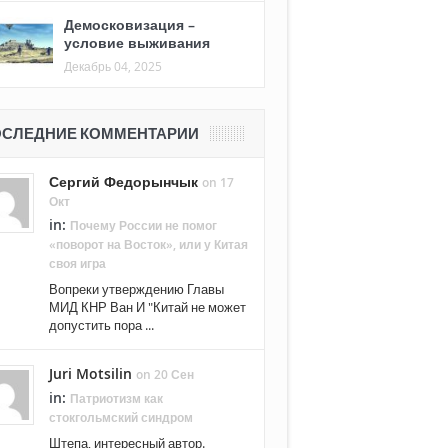
Демосковизация –
условие выживания
Декабрь 04, 2025
СЛЕДНИЕ КОММЕНТАРИИ
Сергий Федорынчык
on 17
Окт
in:
Почему России не помог
«поворот на Восток», или у Китая
своя игра
Вопреки утверждению Главы
МИД КНР Ван И "Китай не может
допустить пора ...
Juri Motsilin
on 20 Сен
in:
Патриотизм как
стокгольмский синдром
Штепа, интересный автор.