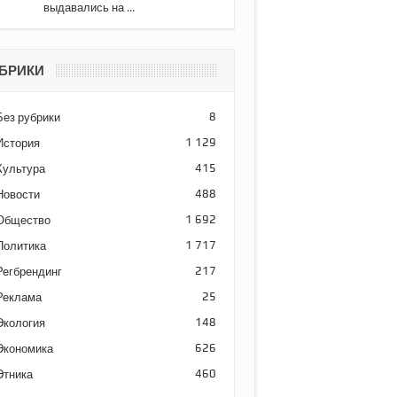
выдавались на ...
БРИКИ
Без рубрики
8
История
1 129
Культура
415
Новости
488
Общество
1 692
Политика
1 717
Регбрендинг
217
Реклама
25
Экология
148
Экономика
626
Этника
460