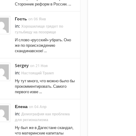
Сторонник реформ в России. ...
Гость
on 06 Янв
in:
Хорошилище грядет по
гульбищу на позорище
И слово «русский» убрать. Оно
же по происхождению
скандинавское! ...
Sergey
on 21 Ноя
in:
Настоящий Трамп
Ну тут много, что можно было бы
прокомментировать. Самого
первого изве ...
Елена
on 04 Апр
in:
Демография как проблема
для регионализма
Ну был же в Дагестане скандал,
что материнские капиталы