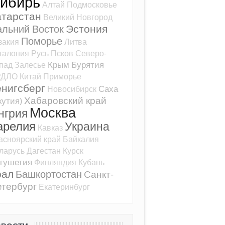
ибирь
Алтай
Подмосковье
атарстан
Великий Новгород
Эстония
альний Восток
Поморье
закия
Литва
талония
Русь
Псков
Северо-
Крым
Бурятия
пад
Залесье
РДЛО
Китай
Приморье
ёнигсберг
Саха
Новосибирск
Хабаровский край
кутия)
Москва
нгрия
арелия
Украина
Кавказ
асноярский край
Байкалия
ларусь
Дагестан
Курск
гушетия
Финляндия
Кубань
рал
Башкортостан
Санкт-
тербург
Екатеринбург