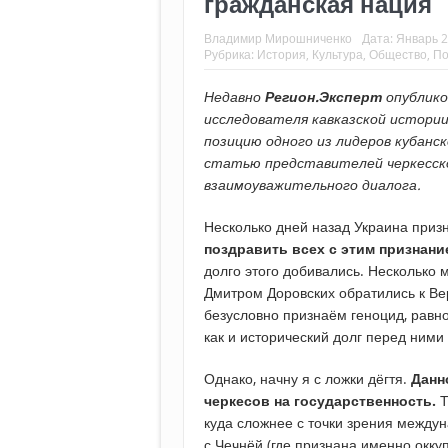
гражданская нация
Владимир Мирошниченко
Дата:
Январь 2
Рубрика:
История
,
Культура
,
Общество
,
По
Недавно
Регион.Эксперт
опублик
исследователя кавказской истори
позицию одного из лидеров кубанс
статью представителей черкесско
взаимоуважительного диалога.
Несколько дней назад Украина приз
поздравить всех с этим признани
долго этого добивались. Несколько
Дмитром Доровских обратились к Ве
безусловно признаём геноцид, равно
как и исторический долг перед ними к
Однако, начну я с ложки дёгтя.
Данн
черкесов на государственность.
Т
куда сложнее с точки зрения междуна
с Чечнёй (где признана именно окку