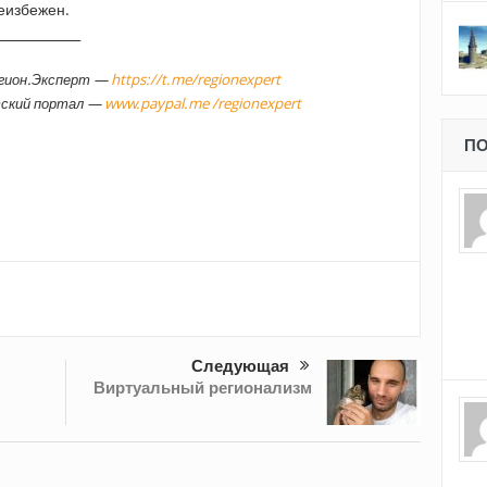
еизбежен.
_____________
егион.Эксперт —
https://t.me/regionexpert
тский портал —
www.paypal.me /regionexpert
ПО
Следующая
Виртуальный регионализм