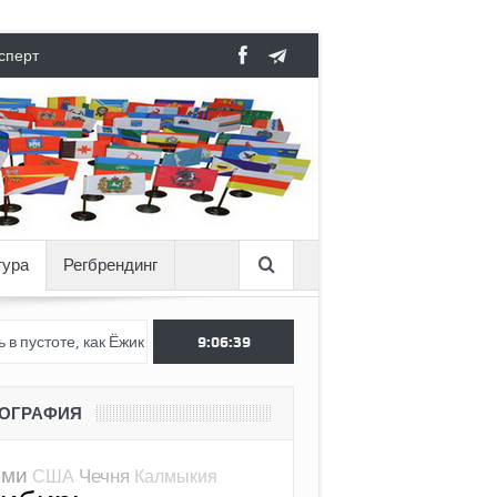
сперт
тура
Регбрендинг
, как Ёжик в тумане
Как пригожинский мятеж опередил свое вре
9:06:40
ЕОГРАФИЯ
оми
Чечня
США
Калмыкия