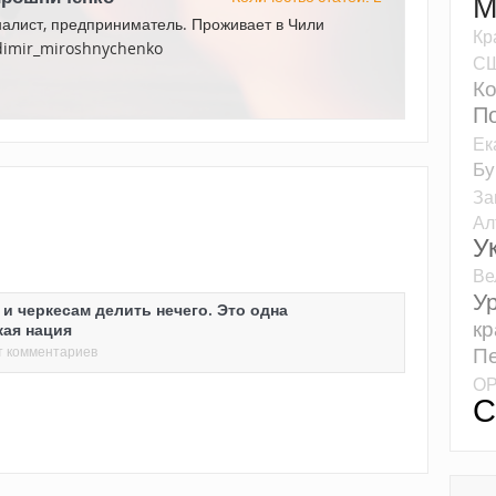
М
налист, предприниматель. Проживает в Чили
Кр
adimir_miroshnychenko
С
К
П
Ек
Бу
За
Ал
У
Ве
У
и черкесам делить нечего. Это одна
кр
кая нация
Пе
т комментариев
О
С