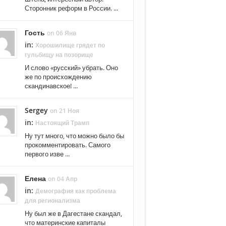
Сторонник реформ в России. ...
Гость
on 06 Янв
in:
Хорошилище грядет по
гульбищу на позорище
И слово «русский» убрать. Оно
же по происхождению
скандинавское! ...
Sergey
on 21 Ноя
in:
Настоящий Трамп
Ну тут много, что можно было бы
прокомментировать. Самого
первого изве ...
Елена
on 04 Апр
in:
Демография как проблема
для регионализма
Ну был же в Дагестане скандал,
что материнские капиталы