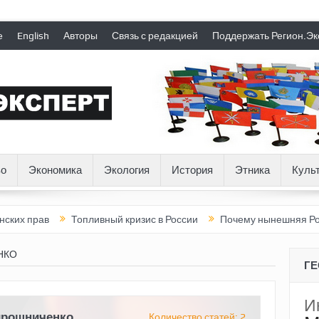
е
English
Авторы
Связь с редакцией
Поддержать Регион.Эк
о
Экономика
Экология
История
Этника
Куль
рав
Топливный кризис в России
Почему нынешняя Россия ст
НКО
Г
И
ирошниченко
Количество статей: 2