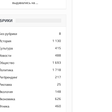
выдавались на ...
БРИКИ
Без рубрики
8
История
1 130
Культура
415
Новости
488
Общество
1 693
Политика
1 718
Регбрендинг
217
Реклама
25
Экология
148
Экономика
626
Этника
460