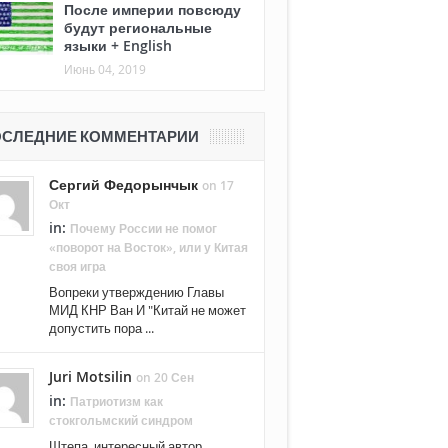
После империи повсюду
будут региональные
языки + English
Июнь 04, 2019
СЛЕДНИЕ КОММЕНТАРИИ
Сергий Федорынчык
on 17
Окт
in:
Почему России не помог
«поворот на Восток», или у Китая
своя игра
Вопреки утверждению Главы
МИД КНР Ван И "Китай не может
допустить пора ...
Juri Motsilin
on 20 Сен
in:
Патриотизм как
стокгольмский синдром
Штепа, интересный автор.