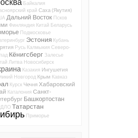
осква
Байкалия
Саха (Якутия)
асноярский край
Дальний Восток
ША
Псков
оми
Финляндия
Китай
Беларусь
оморье
Подмосковье
Эстония
атеринбург
Кубань
рятия
Русь
Калмыкия
Северо-
Кёнигсберг
пад
Залесье
тай
Литва
Новосибирск
краина
Ингушетия
Казакия
Крым
ликий Новгород
Кавказ
рал
Хабаровский
Чечня
Курск
ай
Санкт-
Каталония
Башкортостан
тербург
Татарстан
РДЛО
ибирь
Приморье