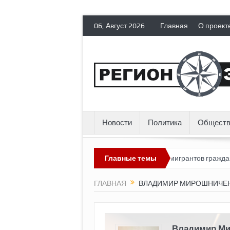
06, Август 2026
Главная
О проект
Новости
Политика
Обществ
можным?
Россия лишает политических эмигрантов гражданских п
Главные темы
ГЛАВНАЯ
ВЛАДИМИР МИРОШНИЧЕ
Владимир М