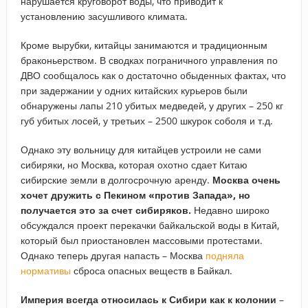
нарушается круговорот воды, что приводит к
установлению засушливого климата.
Кроме вырубки, китайцы занимаются и традиционным
браконьерством. В сводках пограничного управления по
ДВО сообщалось как о достаточно обыденных фактах, что
при задержании у одних китайских курьеров были
обнаружены лапы 210 убитых медведей, у других – 250 кг
губ убитых лосей, у третьих – 2500 шкурок соболя и т.д.
Однако эту вольницу для китайцев устроили не сами
сибиряки, но Москва, которая охотно сдает Китаю
сибирские земли в долгосрочную аренду.
Москва очень
хочет дружить с Пекином «против Запада», но
получается это за счет сибиряков.
Недавно широко
обсуждался проект перекачки байкальской воды в Китай,
который был приостановлен массовыми протестами.
Однако теперь другая напасть – Москва
подняла
нормативы
сброса опасных веществ в Байкал.
Империя всегда относилась к Сибири как к колонии
–