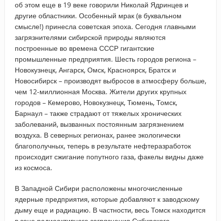
об этом еще в 19 веке говорили Николай Ядринцев и
другие областники. Особенный мрак (в буквальном
смысле!) принесла советская эпоха. Сегодня главными
загрязнителями сибирской природы являются
построенные во времена СССР гигантские
промышленные предприятия. Шесть городов региона –
Новокузнецк, Ангарск, Омск, Красноярск, Братск и
Новосибирск – производят выбросов в атмосферу больше,
чем 12-миллионная Москва. Жители других крупных
городов – Кемерово, Новокузнецк, Тюмень, Томск,
Барнаул – также страдают от тяжелых хронических
заболеваний, вызванных постоянным загрязнением
воздуха. В северных регионах, ранее экологически
благополучных, теперь в результате нефтеразработок
происходит сжигание попутного газа, факелы видны даже
из космоса.
В Западной Сибири расположены многочисленные
ядерные предприятия, которые добавляют к заводскому
дыму еще и радиацию. В частности, весь Томск находится
в зоне радиоактивного загрязнения Сибирского