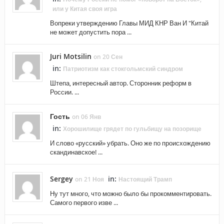
или у Китая своя игра
Вопреки утверждению Главы МИД КНР Ван И "Китай
не может допустить пора ...
Juri Motsilin
on 20 Сен
in:
Патриотизм как стокгольмский синдром
Штепа, интересный автор. Сторонник реформ в
России. ...
Гость
on 06 Янв
in:
Хорошилище грядет по гульбищу на позорище
И слово «русский» убрать. Оно же по происхождению
скандинавское! ...
Sergey
in:
on 21 Ноя
Настоящий Трамп
Ну тут много, что можно было бы прокомментировать.
Самого первого изве ...