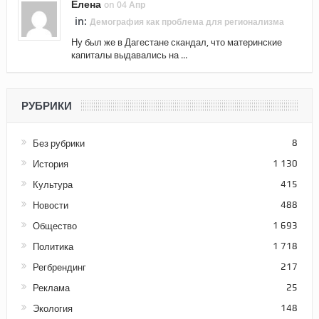
Елена
on 04 Апр
in:
Демография как проблема для регионализма
Ну был же в Дагестане скандал, что материнские
капиталы выдавались на ...
РУБРИКИ
Без рубрики
8
История
1 130
Культура
415
Новости
488
Общество
1 693
Политика
1 718
Регбрендинг
217
Реклама
25
Экология
148