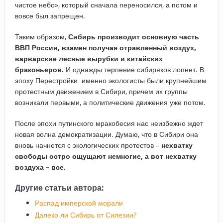
чистое небо», который сначала переносился, а потом и
вовсе был запрещен.
Таким образом,
Сибирь производит основную часть
ВВП России, взамен получая отравленный воздух,
варварские лесные вырубки и китайских
браконьеров.
И однажды терпение сибиряков лопнет. В
эпоху Перестройки именно экологисты были крупнейшим
протестным движением в Сибири, причем их группы
возникали первыми, а политические движения уже потом.
После эпохи путинского мракобесия нас неизбежно ждет
новая волна демократизации. Думаю, что в Сибири она
вновь начнется с экологических протестов –
нехватку
свободы остро ощущают немногие, а вот нехватку
воздуха – все.
Другие статьи автора:
Распад имперской морали
Далеко ли Сибирь от Силезии?