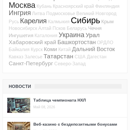
Москва
Кубань
Красноярский край
Финляндия
Ингрия
Литва
Подмосковье
Великий Новгород
Сибирь
Карелия
Крым
Русь
Калмыкия
Чечня
Новосибирск
Алтай
Псков
Беларусь
Украина
Урал
Ингушетия
Каталония
Башкортостан
Хабаровский край
ОРДЛО
Дальний Восток
Коми
Байкалия
Курск
Китай
Татарстан
Кавказ
Залесье
США
Дагестан
Санкт-Петербург
Северо-Запад
НОВОСТИ
Таблица чемпионата НХЛ
Май 08, 2026
Веб-казино с бездепозитными бонусами