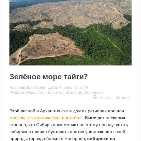
Зелёное море тайги?
Ярослав Золотарёв
Дата:
Апрель 19, 2019
Рубрика:
Общество
,
Политика
,
Экология
,
Экономика
Печать
Email
Этой весной в Архангельске и других регионах прошли
массовые экологические протесты
. Выглядит несколько
странно, что Сибирь пока молчит по этому поводу, хотя у
сибиряков причин бунтовать против уничтожения своей
природы гораздо больше. Наверное,
сибиряки по