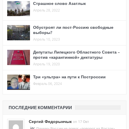
Страшное слово Азатлык
Апрель 28, 2022
Обустроят ли пост-Россию свободные
выборы?
Апрель 10, 2023
Депутаты Липецкого Областного Совета –
против «карантинной» диктатуры
Апрель 19, 2020
Три «ультра» на пути к Построссии
Февраль 06, 2024
ПОСЛЕДНИЕ КОММЕНТАРИИ
Сергий Федорынчык
on 17 Окт
in:
Почему России не помог «поворот на Восток»,