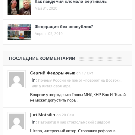
Как пандемия сломала вертикаль
Май 31, 2020
Федерация без республик?
Апрель 05, 2019
ПОСЛЕДНИЕ КОММЕНТАРИИ
Сергий Федорынчык
on 17 Окт
in:
Почему России не помог «поворот на Восток»,
или у Китая своя игра
Вопреки утверждению Главы МИД КНР Ван И "Китай
не может допустить пора ...
Juri Motsilin
on 20 Сен
in:
Патриотизм как стокгольмский синдром
Штепа, интересный автор. Сторонник реформ в