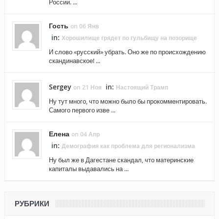
России. ...
Гость
on 06 Янв
in:
Хорошилище грядет по гульбищу на позорище
И слово «русский» убрать. Оно же по происхождению
скандинавское! ...
Sergey
in:
on 21 Ноя
Настоящий Трамп
Ну тут много, что можно было бы прокомментировать.
Самого первого изве ...
Елена
on 04 Апр
in:
Демография как проблема для регионализма
Ну был же в Дагестане скандал, что материнские
капиталы выдавались на ...
РУБРИКИ