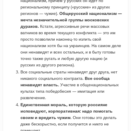
национализм, причем у русских он идет по
региональному принципу («русские» из других
регионов — чужие).
Общерусский национализм —
мечта незначительной группы московских
дураков.
Кстати, агрессивные речи массовых
ватников во время текущего конфликта — это им
просто позволили наконец-то излить свой
национализм хотя бы на украинцев. На самом деле
они ненавидят и всех остальных, и в быту готовы
точно также ругать и любую другую нацию (и
русских из другого региона).
Все социальные страты ненавидят друг друга, нет
никакого социального контракта.
Все сообща
ненавидят власть.
Участие в общенациональных
культах типа победобесия — имитация или
развлечение.
Единственная мораль, которую россияне
исповедуют, корпоративная: надо помогать
своим и вредить чужим
. Они готовы это делать
даже бескорыстно, если получится и никто не
помешает.