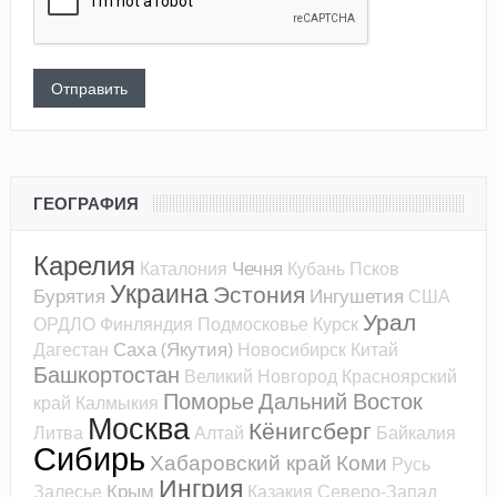
ГЕОГРАФИЯ
Карелия
Чечня
Каталония
Кубань
Псков
Украина
Эстония
Бурятия
Ингушетия
США
Урал
ОРДЛО
Финляндия
Подмосковье
Курск
Саха (Якутия)
Дагестан
Новосибирск
Китай
Башкортостан
Великий Новгород
Красноярский
Поморье
Дальний Восток
край
Калмыкия
Москва
Кёнигсберг
Литва
Алтай
Байкалия
Сибирь
Хабаровский край
Коми
Русь
Ингрия
Крым
Залесье
Казакия
Северо-Запад