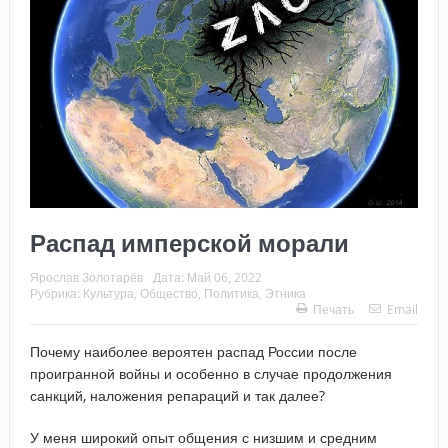
Распад имперской морали
Ярослав Золотарёв
Дата:
Май 06, 2022
Рубрика:
Культура
,
Общество
,
Политика
,
Этника
Печать
Email
Почему наиболее вероятен распад России после
проигранной войны и особенно в случае продолжения
санкций, наложения репараций и так далее?
У меня широкий опыт общения с низшим и средним