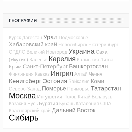
ГЕОГРАФИЯ
Урал
Курск
Дагестан
Подмосковье
Хабаровский край
Новосибирск
Екатеринбург
Украина
Саха
ОРДЛО
Великий Новгород
Карелия
(Якутия)
Залесье
Калмыкия
Литва
Башкортостан
Санкт-Петербург
Крым
Ингрия
Чечня
Финляндия
Кавказ
Алтай
Кёнигсберг
Эстония
Коми
Байкалия
Татарстан
Поморье
Северо-Запад
Приморье
Москва
Ингушетия
Псков
Китай
Беларусь
Бурятия
Казакия
Русь
Кубань
Каталония
США
Дальний Восток
Красноярский край
Сибирь