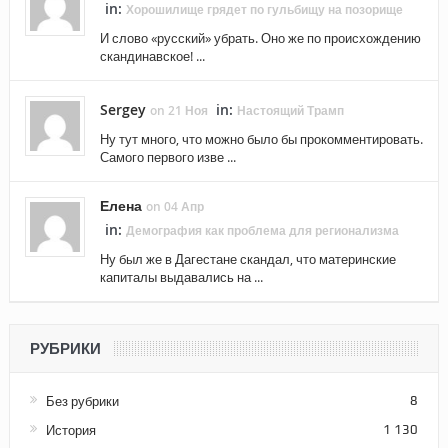
in:
Хорошилище грядет по гульбищу на позорище
И слово «русский» убрать. Оно же по происхождению
скандинавское! ...
Sergey
in:
on 21 Ноя
Настоящий Трамп
Ну тут много, что можно было бы прокомментировать.
Самого первого изве ...
Елена
on 04 Апр
in:
Демография как проблема для регионализма
Ну был же в Дагестане скандал, что материнские
капиталы выдавались на ...
РУБРИКИ
Без рубрики
8
История
1 130