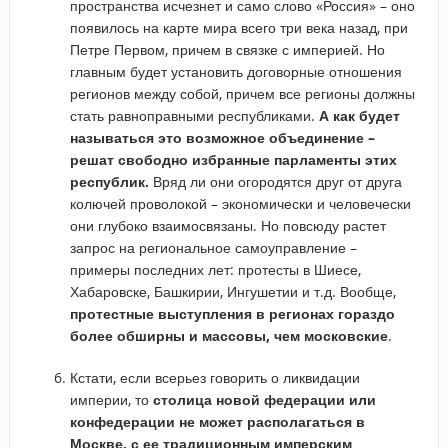
пространства исчезнет и само слово «Россия» – оно
появилось на карте мира всего три века назад, при
Петре Первом, причем в связке с империей. Но
главным будет установить договорные отношения
регионов между собой, причем все регионы должны
стать равноправными республиками.
А как будет
называться это возможное объединение –
решат свободно избранные парламенты этих
республик.
Вряд ли они огородятся друг от друга
колючей проволокой – экономически и человечески
они глубоко взаимосвязаны. Но повсюду растет
запрос на региональное самоуправление –
примеры последних лет: протесты в Шиесе,
Хабаровске, Башкирии, Ингушетии и т.д. Вообще,
протестные выступления в регионах гораздо
более обширны и массовы, чем московские
.
Кстати, если всерьез говорить о ликвидации
империи, то
столица новой федерации или
конфедерации не может располагаться в
Москве, с ее традиционным имперским