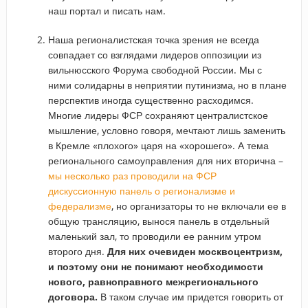
наш портал и писать нам.
Наша регионалистская точка зрения не всегда
совпадает со взглядами лидеров оппозиции из
вильнюсского Форума свободной России. Мы с
ними солидарны в неприятии путинизма, но в плане
перспектив иногда существенно расходимся.
Многие лидеры ФСР сохраняют централистское
мышление, условно говоря, мечтают лишь заменить
в Кремле «плохого» царя на «хорошего». А тема
регионального самоуправления для них вторична –
мы несколько раз проводили на ФСР
дискуссионную панель о регионализме и
федерализме
, но организаторы то не включали ее в
общую трансляцию, вынося панель в отдельный
маленький зал, то проводили ее ранним утром
второго дня.
Для них очевиден москвоцентризм,
и поэтому они не понимают необходимости
нового, равноправного межрегионального
договора.
В таком случае им придется говорить от