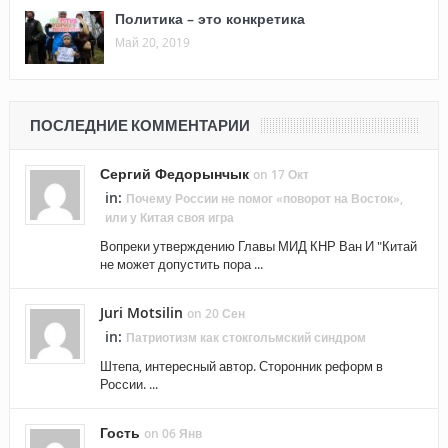
Политика – это конкретика
Май 20, 2019
ПОСЛЕДНИЕ КОММЕНТАРИИ
Сергий Федорынчык
on 17 Окт
in:
Почему России не помог «поворот на Восток»,
или у Китая своя игра
Вопреки утверждению Главы МИД КНР Ван И "Китай
не может допустить пора ...
Juri Motsilin
on 20 Сен
in:
Патриотизм как стокгольмский синдром
Штепа, интересный автор. Сторонник реформ в
России. ...
Гость
on 06 Янв