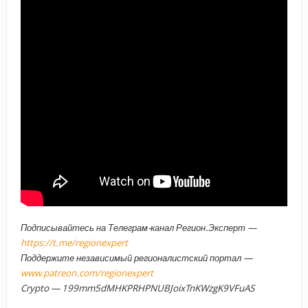
Подписывайтесь на Телеграм-канал Регион.Эксперт —
https://t.me/regionexpert
Поддержите независимый регионалистский портал —
www.patreon.com/regionexpert
Crypto — 199mm5dMHKPRHPNUBJoixTnKWzgK9VFuAS