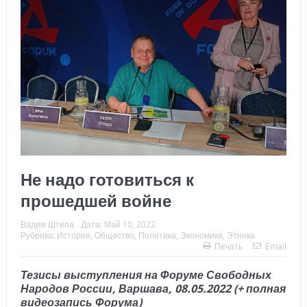
Не надо готовиться к
прошедшей войне
Вадим Штепа
Дата:
Май 10, 2022
Рубрика:
История
,
Общество
,
Политика
,
Экономика
,
Этника
Печать
Email
Тезисы выступления на Форуме Свободных
Народов России, Варшава, 08.05.2022 (+ полная
видеозапись Форума)