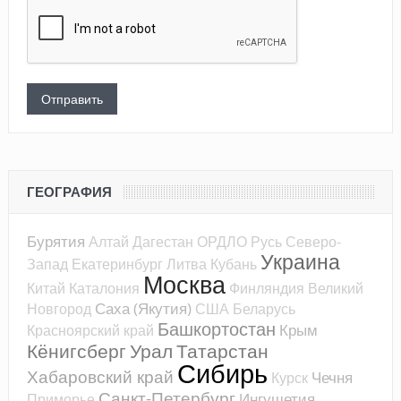
ГЕОГРАФИЯ
Бурятия
Алтай
Дагестан
ОРДЛО
Русь
Северо-
Украина
Запад
Екатеринбург
Литва
Кубань
Москва
Китай
Каталония
Финляндия
Великий
Саха (Якутия)
Новгород
США
Беларусь
Башкортостан
Крым
Красноярский край
Кёнигсберг
Урал
Татарстан
Сибирь
Хабаровский край
Чечня
Курск
Санкт-Петербург
Ингушетия
Приморье