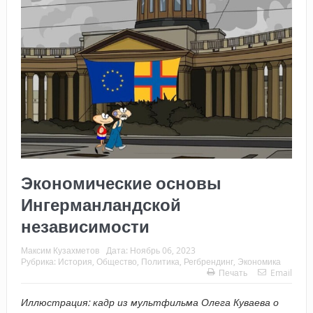
Экономические основы
Ингерманландской
независимости
Максим Кузахметов
Дата:
Ноябрь 06, 2023
Рубрика:
История
,
Общество
,
Политика
,
Регбрендинг
,
Экономика
Печать
Email
Иллюстрация: кадр из мультфильма Олега Куваева о