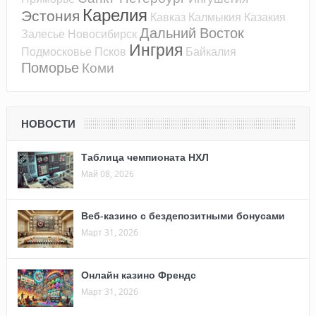
Карелия
Эстония
Кавказ
Калмыкия
Казакия
Дальний Восток
Залесье
Новосибирск
Ингрия
Подмосковье
Псков
Байкалия
Поморье
Коми
НОВОСТИ
Таблица чемпионата НХЛ
Май 08, 2026
Веб-казино с бездепозитными бонусами
Март 31, 2026
Онлайн казино Френдс
Март 31, 2026