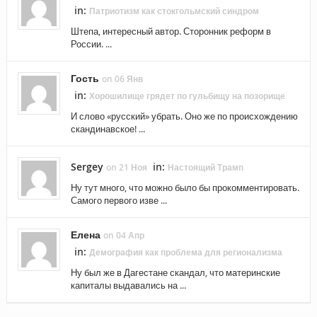
in:
Патриотизм как стокгольмский синдром
Штепа, интересный автор. Сторонник реформ в
России. ...
Гость
on 06 Янв
in:
Хорошилище грядет по гульбищу на позорище
И слово «русский» убрать. Оно же по происхождению
скандинавское! ...
Sergey
in:
on 21 Ноя
Настоящий Трамп
Ну тут много, что можно было бы прокомментировать.
Самого первого изве ...
Елена
on 04 Апр
in:
Демография как проблема для регионализма
Ну был же в Дагестане скандал, что материнские
капиталы выдавались на ...