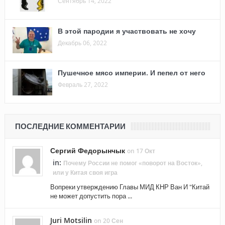
Сентябрь 14, 2022
В этой пародии я участвовать не хочу
Декабрь 06, 2022
Пушечное мясо империи. И пепел от него
Февраль 27, 2022
ПОСЛЕДНИЕ КОММЕНТАРИИ
Сергий Федорынчык
on 17 Окт
in:
Почему России не помог «поворот на Восток»,
или у Китая своя игра
Вопреки утверждению Главы МИД КНР Ван И "Китай
не может допустить пора ...
Juri Motsilin
on 20 Сен