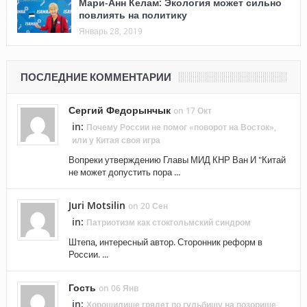
Мари-Анн Келам: Экология может сильно
повлиять на политику
Январь 28, 2019
ПОСЛЕДНИЕ КОММЕНТАРИИ
Сергий Федорынчык
on 17 Окт
in:
Почему России не помог «поворот на Восток»,
или у Китая своя игра
Вопреки утверждению Главы МИД КНР Ван И "Китай
не может допустить пора ...
Juri Motsilin
on 20 Сен
in:
Патриотизм как стокгольмский синдром
Штепа, интересный автор. Сторонник реформ в
России. ...
Гость
on 06 Янв
in:
Хорошилище грядет по гульбищу на позорище