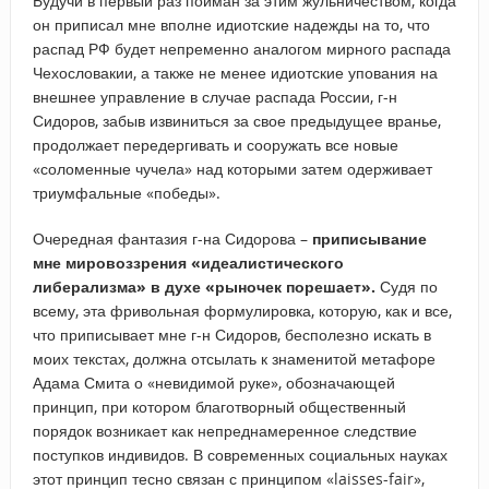
Будучи в первый раз пойман за этим жульничеством, когда
он приписал мне вполне идиотские надежды на то, что
распад РФ будет непременно аналогом мирного распада
Чехословакии, а также не менее идиотские упования на
внешнее управление в случае распада России, г-н
Сидоров, забыв извиниться за свое предыдущее вранье,
продолжает передергивать и сооружать все новые
«соломенные чучела» над которыми затем одерживает
триумфальные «победы».
Очередная фантазия г-на Сидорова –
приписывание
мне мировоззрения «идеалистического
либерализма» в духе «рыночек порешает».
Судя по
всему, эта фривольная формулировка, которую, как и все,
что приписывает мне г-н Сидоров, бесполезно искать в
моих текстах, должна отсылать к знаменитой метафоре
Адама Смита о «невидимой руке», обозначающей
принцип, при котором благотворный общественный
порядок возникает как непреднамеренное следствие
поступков индивидов. В современных социальных науках
этот принцип тесно связан с принципом «laisses-fair»,