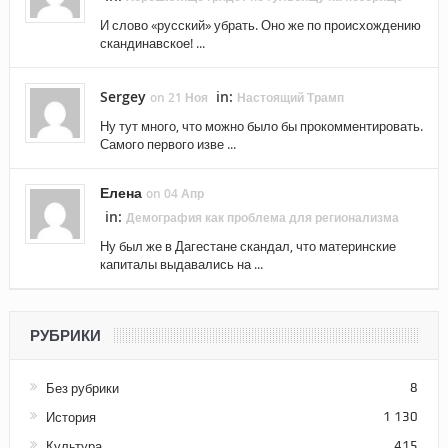
И слово «русский» убрать. Оно же по происхождению
скандинавское! ...
Sergey
in:
on 21 Ноя
Настоящий Трамп
Ну тут много, что можно было бы прокомментировать.
Самого первого изве ...
Елена
on 04 Апр
in:
Демография как проблема для регионализма
Ну был же в Дагестане скандал, что материнские
капиталы выдавались на ...
РУБРИКИ
Без рубрики
8
История
1 130
Культура
415