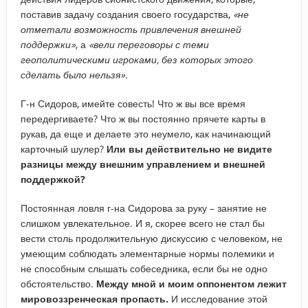
поставив задачу создания своего государства,
«не
отметали возможность привлечения внешней
поддержки»
, а
«вели переговоры с теми
геополитическими игроками, без которых этого
сделать было нельзя».
Г-н Сидоров, имейте совесть! Что ж вы все время
передергиваете? Что ж вы постоянно прячете карты в
рукав, да еще и делаете это неумело, как начинающий
карточный шулер?
Или вы действительно не видите
разницы между внешним управлением и внешней
поддержкой?
Постоянная ловля г-на Сидорова за руку – занятие не
слишком увлекательное. И я, скорее всего не стал бы
вести столь продолжительную дискуссию с человеком, не
умеющим соблюдать элементарные нормы полемики и
не способным слышать собеседника, если бы не одно
обстоятельство.
Между мной и моим оппонентом лежит
мировоззренческая пропасть.
И исследование этой