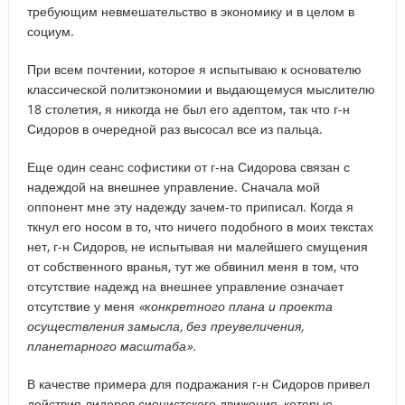
требующим невмешательство в экономику и в целом в
социум.
При всем почтении, которое я испытываю к основателю
классической политэкономии и выдающемуся мыслителю
18 столетия, я никогда не был его адептом, так что г-н
Сидоров в очередной раз высосал все из пальца.
Еще один сеанс софистики от г-на Сидорова связан с
надеждой на внешнее управление. Сначала мой
оппонент мне эту надежду зачем-то приписал. Когда я
ткнул его носом в то, что ничего подобного в моих текстах
нет, г-н Сидоров, не испытывая ни малейшего смущения
от собственного вранья, тут же обвинил меня в том, что
отсутствие надежд на внешнее управление означает
отсутствие у меня
«конкретного плана и проекта
осуществления замысла, без преувеличения,
планетарного масштаба».
В качестве примера для подражания г-н Сидоров привел
действия лидеров сионистского движения, которые,