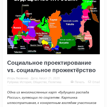
Социальное проектирование
vs. социальное прожектёрство
Игорь Яковенко
Дата:
Август 21, 2020
Рубрика:
История
,
Общество
,
Политика
Печать
Email
Одна из многочисленных карт «будущего распада
России», гуляющих по соцсетям. Картинка
иллюстративная, к конкретным взглядам участников