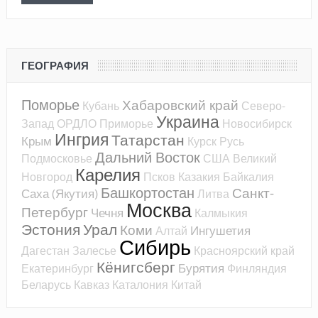
ГЕОГРАФИЯ
Поморье
Хабаровский край
Кубань
Северо-
Украина
Запад
ОРДЛО
Приморье
Новосибирск
Ингрия
Татарстан
Крым
Курск
Русь
Дальний Восток
Подмосковье
США
Великий
Карелия
Новгород
Псков
Казакия
Байкалия
Башкортостан
Санкт-
Саха (Якутия)
Литва
Москва
Петербург
Чечня
Калмыкия
Эстония
Урал
Коми
Ингушетия
Алтай
Сибирь
Дагестан
Залесье
Красноярский край
Кёнигсберг
Бурятия
Екатеринбург
Финляндия
Беларусь
Кавказ
Каталония
Китай