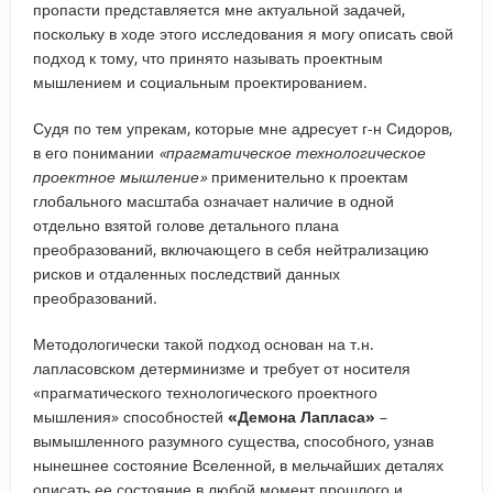
пропасти представляется мне актуальной задачей,
поскольку в ходе этого исследования я могу описать свой
подход к тому, что принято называть проектным
мышлением и социальным проектированием.
Судя по тем упрекам, которые мне адресует г-н Сидоров,
в его понимании
«прагматическое технологическое
проектное мышление»
применительно к проектам
глобального масштаба означает наличие в одной
отдельно взятой голове детального плана
преобразований, включающего в себя нейтрализацию
рисков и отдаленных последствий данных
преобразований.
Методологически такой подход основан на т.н.
лапласовском детерминизме и требует от носителя
«прагматического технологического проектного
мышления» способностей
«Демона Лапласа»
–
вымышленного разумного существа, способного, узнав
нынешнее состояние Вселенной, в мельчайших деталях
описать ее состояние в любой момент прошлого и