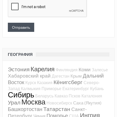
ГЕОГРАФИЯ
Карелия
Эстония
Коми
Финляндия
Залесье
Дальний
Хабаровский край
Крым
Дагестан
Кёнигсберг
Восток
Курск
Казакия
Северо-
Запад
Калмыкия
Приморье
Екатеринбург
Кубань
Сибирь
Беларусь
Кавказ
Псков
Каталония
Москва
Урал
Саха (Якутия)
Новосибирск
Татарстан
Башкортостан
Санкт-
Ингрия
Поморье
Петербург
Чечня
США