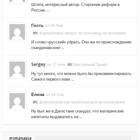
Штепа, интересный автор. Сторонник реформ в
России. ...
Гость
on 06 Янв
in:
Хорошилище грядет по гульбищу на позорище
И слово «русский» убрать. Оно же по происхождению
скандинавское! ...
Sergey
in:
on 21 Ноя
Настоящий Трамп
Ну тут много, что можно было бы прокомментировать.
Самого первого изве ...
Елена
on 04 Апр
in:
Демография как проблема для регионализма
Ну был же в Дагестане скандал, что материнские
капиталы выдавались на ...
РУБРИКИ