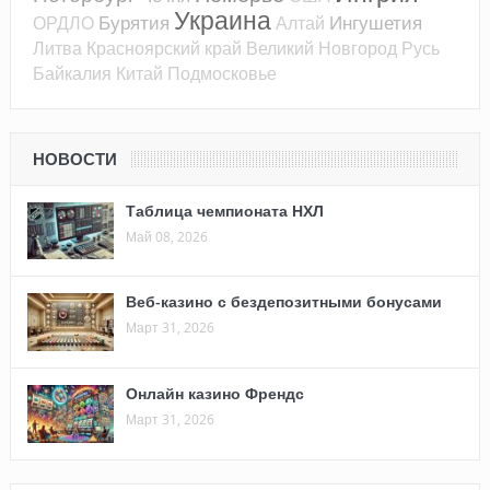
Украина
Бурятия
Ингушетия
ОРДЛО
Алтай
Литва
Красноярский край
Великий Новгород
Русь
Байкалия
Китай
Подмосковье
НОВОСТИ
Таблица чемпионата НХЛ
Май 08, 2026
Веб-казино с бездепозитными бонусами
Март 31, 2026
Онлайн казино Френдс
Март 31, 2026