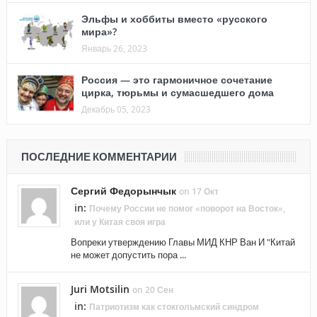
Эльфы и хоббиты вместо «русского
мира»?
Январь 26, 2023
Россия — это гармоничное сочетание
цирка, тюрьмы и сумасшедшего дома
Декабрь 05, 2023
ПОСЛЕДНИЕ КОММЕНТАРИИ
Сергий Федорынчык
on 17 Окт
in:
Почему России не помог «поворот на Восток»,
или у Китая своя игра
Вопреки утверждению Главы МИД КНР Ван И "Китай
не может допустить пора ...
Juri Motsilin
on 20 Сен
in:
Патриотизм как стокгольмский синдром