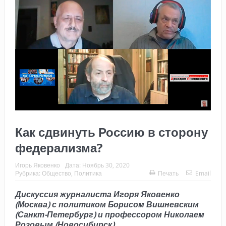
Как сдвинуть Россию в сторону
федерализма?
Игорь Яковенко
Дата:
Ноябрь 30, 2020
Рубрика:
Общество
,
Политика
Печать
Email
Дискуссия журналиста Игоря Яковенко
(Москва) с политиком Борисом Вишневским
(Санкт-Петербург) и профессором Николаем
Розовым (Новосибирск)