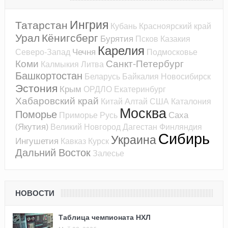
Ингрия
Татарстан
Кубань
Красноярский край
Урал
Кёнигсберг
Бурятия
Псков
Казакия
Карелия
Чечня
Северо-Запад
Подмосковье
Коми
Санкт-Петербург
Калмыкия
Литва
Башкортостан
Беларусь
Байкалия
Новосибирск
Эстония
Крым
ОРДЛО
Екатеринбург
Хабаровский край
Китай
Алтай
США
Каталония
Москва
Поморье
Саха
Приморье
Русь
(Якутия)
Великий Новгород
Дагестан
Финляндия
Сибирь
Украина
Ингушетия
Кавказ
Курск
Дальний Восток
Залесье
НОВОСТИ
Таблица чемпионата НХЛ