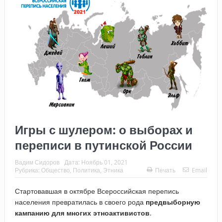
Игры с шулером: о выборах и
переписи в путинской России
Вадим Сидоров
Дата:
Ноябрь 01, 2021
Рубрика:
Общество
,
Политика
,
Этника
Печать
Email
Стартовавшая в октябре Всероссийская перепись
населения превратилась в своего рода
предвыборную
кампанию для многих этноактивистов
.