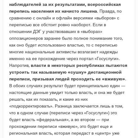
наблюдателей за их результатами, всероссийская
перепись населения их начисто лишена
. Правда, по
сравнению с онлайн и офлайн версиями «выборов» с
переписью все обстоит ровно наоборот. Если в
отношении ДЭГ у участвовавших в «выборах»
оппозиционеров заранее было полное понимание того,
как оно будет использовано властью, то с переписью
многие национальные активисты возлагают надежды
именно на ее прохождение через портал «Госуслуги».
Напротив,
власти в некоторых республиках пытаются
устроить так называемую «сушку» дистанционной
переписи, призывая людей проходить ее «вживую»
.
В обоих случаях результат будет принципиально един —
настоящие данные увидит только власть, и она же будет
решать, как их показать, и какие из них
«подкорректировать». Разница заключается лишь в том,
что в одном случае (переписи через «Госуслуги») это
будет власть «федеральная», а во втором — при
прохождении переписи «вживую», это будет еще и
региональная власть, которая передаст в «центр» уже