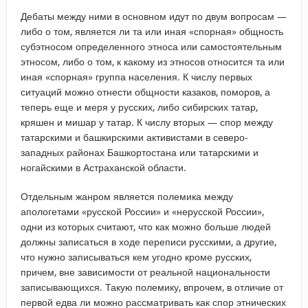
Дебаты между ними в основном идут по двум вопросам —
либо о том, является ли та или иная «спорная» общность
субэтносом определенного этноса или самостоятельным
этносом, либо о том, к какому из этносов относится та или
иная «спорная» группа населения. К числу первых
ситуаций можно отнести общности казаков, поморов, а
теперь еще и меря у русских, либо сибирских татар,
кряшен и мишар у татар. К числу вторых — спор между
татарскими и башкирскими активистами в северо-
западных районах Башкортостана или татарскими и
ногайскими в Астраханской области.
Отдельным жанром является полемика между
апологетами «русской России» и «нерусской России»,
одни из которых считают, что как можно больше людей
должны записаться в ходе переписи русскими, а другие,
что нужно записываться кем угодно кроме русских,
причем, вне зависимости от реальной национальности
записывающихся. Такую полемику, впрочем, в отличие от
первой едва ли можно рассматривать как спор этнических