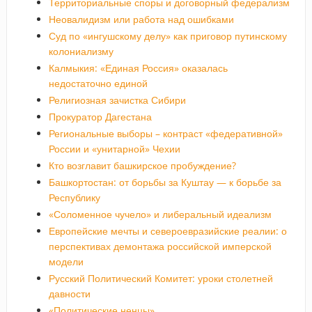
Территориальные споры и договорный федерализм
Неовалидизм или работа над ошибками
Суд по «ингушскому делу» как приговор путинскому
колониализму
Калмыкия: «Единая Россия» оказалась
недостаточно единой
Религиозная зачистка Сибири
Прокуратор Дагестана
Региональные выборы – контраст «федеративной»
России и «унитарной» Чехии
Кто возглавит башкирское пробуждение?
Башкортостан: от борьбы за Куштау — к борьбе за
Республику
«Соломенное чучело» и либеральный идеализм
Европейские мечты и североевразийские реалии: о
перспективах демонтажа российской имперской
модели
Русский Политический Комитет: уроки столетней
давности
«Политические ненцы»