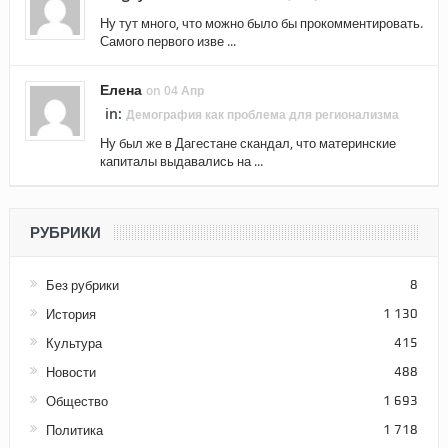
Ну тут много, что можно было бы прокомментировать.
Самого первого изве ...
Елена
on 04 Апр
in:
Демография как проблема для регионализма
Ну был же в Дагестане скандал, что материнские
капиталы выдавались на ...
РУБРИКИ
Без рубрики
8
История
1 130
Культура
415
Новости
488
Общество
1 693
Политика
1 718