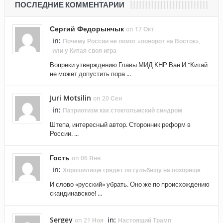
ПОСЛЕДНИЕ КОММЕНТАРИИ
Сергий Федорынчык
on 17 Окт
in:
Почему России не помог «поворот на Восток»,
или у Китая своя игра
Вопреки утверждению Главы МИД КНР Ван И "Китай
не может допустить пора ...
Juri Motsilin
on 20 Сен
in:
Патриотизм как стокгольмский синдром
Штепа, интересный автор. Сторонник реформ в
России. ...
Гость
on 06 Янв
in:
Хорошилище грядет по гульбищу на позорище
И слово «русский» убрать. Оно же по происхождению
скандинавское! ...
Sergey
in:
on 21 Ноя
Настоящий Трамп