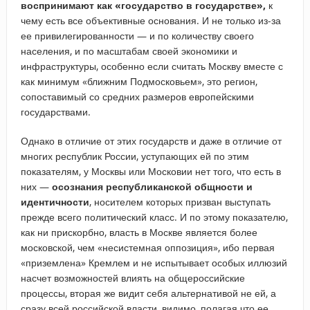
воспринимают как «государство в государстве»,
к
чему есть все объективные основания. И не только из-за
ее привилегированности — и по количеству своего
населения, и по масштабам своей экономики и
инфраструктуры, особенно если считать Москву вместе с
как минимум «ближним Подмосковьем», это регион,
сопоставимый со средних размеров европейскими
государствами.
Однако в отличие от этих государств и даже в отличие от
многих республик России, уступающих ей по этим
показателям, у Москвы или Московии нет того, что есть в
них —
осознания республиканской общности и
идентичности
, носителем которых призван выступать
прежде всего политический класс. И по этому показателю,
как ни прискорбно, власть в Москве является более
московской, чем «несистемная оппозиция», ибо первая
«приземлена» Кремлем и не испытывает особых иллюзий
насчет возможностей влиять на общероссийские
процессы, вторая же видит себя альтернативой не ей, а
сразу всей российской власти, видимо, полагая что ее