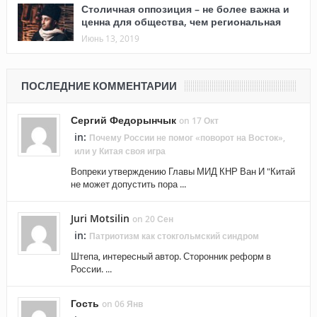
Столичная оппозиция – не более важна и
ценна для общества, чем региональная
Июнь 13, 2019
ПОСЛЕДНИЕ КОММЕНТАРИИ
Сергий Федорынчык
on 17 Окт
in:
Почему России не помог «поворот на Восток»,
или у Китая своя игра
Вопреки утверждению Главы МИД КНР Ван И "Китай
не может допустить пора ...
Juri Motsilin
on 20 Сен
in:
Патриотизм как стокгольмский синдром
Штепа, интересный автор. Сторонник реформ в
России. ...
Гость
on 06 Янв