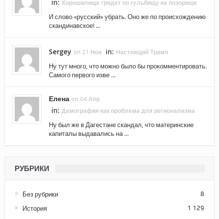
in:
Хорошилище грядет по гульбищу на позорище
И слово «русский» убрать. Оно же по происхождению
скандинавское! ...
Sergey
in:
on 21 Ноя
Настоящий Трамп
Ну тут много, что можно было бы прокомментировать.
Самого первого изве ...
Елена
on 04 Апр
in:
Демография как проблема для регионализма
Ну был же в Дагестане скандал, что материнские
капиталы выдавались на ...
РУБРИКИ
Без рубрики
8
История
1 129