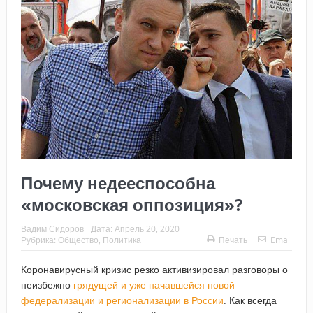
Почему недееспособна
«московская оппозиция»?
Вадим Сидоров
Дата:
Апрель 20, 2020
Рубрика:
Общество
,
Политика
Печать
Email
Коронавирусный кризис резко активизировал разговоры о
неизбежно
грядущей и уже начавшейся новой
федерализации и регионализации в России
. Как всегда