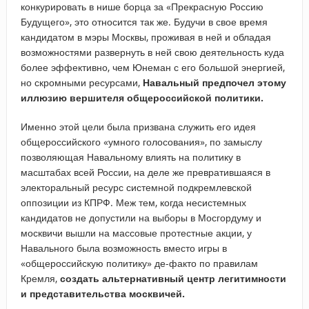
конкурировать в нише борца за «Прекрасную Россию
Будущего», это относится так же. Будучи в свое время
кандидатом в мэры Москвы, проживая в ней и обладая
возможностями развернуть в ней свою деятельность куда
более эффективно, чем Юнеман с его большой энергией,
но скромными ресурсами,
Навальный предпочел этому
иллюзию вершителя общероссийской политики.
Именно этой цели была призвана служить его идея
общероссийского «умного голосования», по замыслу
позволяющая Навальному влиять на политику в
масштабах всей России, на деле же превратившаяся в
электоральный ресурс системной подкремлевской
оппозиции из КПРФ. Меж тем, когда несистемных
кандидатов не допустили на выборы в Мосгордуму и
москвичи вышли на массовые протестные акции, у
Навального была возможность вместо игры в
«общероссийскую политику» де-факто по правилам
Кремля,
создать альтернативный центр легитимности
и представительства москвичей.