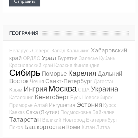
ГЕОГРАФИЯ
Хабаровский
Беларусь
Северо-Запад
Калмыкия
Урал
край
Бурятия
ОРДЛО
Залесье
Кубань
Красноярский край
Казакия
Финляндия
Сибирь
Карелия
Поморье
Дальний
Восток
Санкт-Петербург
Чечня
Дагестан
Москва
Ингрия
Украина
Крым
США
Кёнигсберг
Каталония
Русь
Новосибирск
Эстония
Ингушетия
Приморье
Алтай
Курск
Саха (Якутия)
Кавказ
Подмосковье
Байкалия
Татарстан
Великий Новгород
Екатеринбург
Башкортостан
Коми
Псков
Китай
Литва