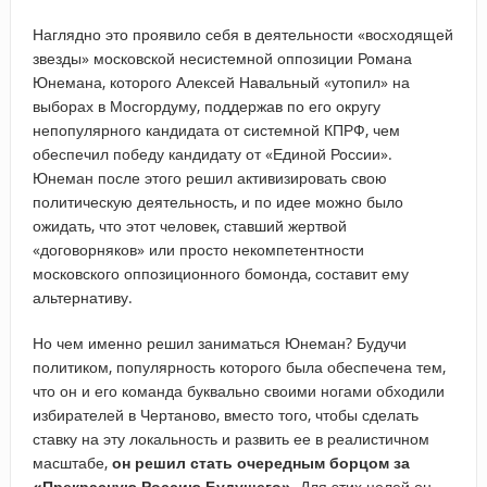
Наглядно это проявило себя в деятельности «восходящей
звезды» московской несистемной оппозиции Романа
Юнемана, которого Алексей Навальный «утопил» на
выборах в Мосгордуму, поддержав по его округу
непопулярного кандидата от системной КПРФ, чем
обеспечил победу кандидату от «Единой России».
Юнеман после этого решил активизировать свою
политическую деятельность, и по идее можно было
ожидать, что этот человек, ставший жертвой
«договорняков» или просто некомпетентности
московского оппозиционного бомонда, составит ему
альтернативу.
Но чем именно решил заниматься Юнеман? Будучи
политиком, популярность которого была обеспечена тем,
что он и его команда буквально своими ногами обходили
избирателей в Чертаново, вместо того, чтобы сделать
ставку на эту локальность и развить ее в реалистичном
масштабе,
он решил стать очередным борцом за
«Прекрасную Россию Будущего».
Для этих целей он