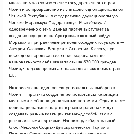
много, ни мало за изменение государственного строя
Чехии и ее превращение из унитарно-однонациональной
Чешской Республики в федеративно-двунациональную
Чешско-Моравскую Федеративную Республику. И
одновременно с этим данная партия выступает за
создание еврорегиона
Аустропа
, в который войдут
Моравия и приграничные регионы соседних государств —
Австрии, Словакии, Венгрии и Словении. К слову, при
последней переписи населения мораванами по
национальности себя указали свыше 630 000 граждан
Чехии, что даже превышает население некоторых стран
ЕС.
Интересен еще один аспект региональных выборов в
Чехии — практика создания
региональных коалиций
местными и общенациональными партиями. Одни и те же
общенациональные партии в разных регионах могут
создавать разные коалиции как между собой, так и с
региональными партиями. Например, избирательный
блок «Чешская Социал-Демократическая Партия и
Патриоты Оломоуцкого края» или «Независимые