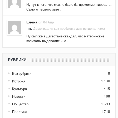
Ну тут много, что можно было бы прокомментировать.
Самого первого изве ...
Елена
on 04 Апр
in:
Демография как проблема для регионализма
Ну был же в Дагестане скандал, что материнские
капиталы выдавались на ...
РУБРИКИ
Без рубрики
8
История
1 130
Культура
415
Новости
488
Общество
1 693
Политика
1 718