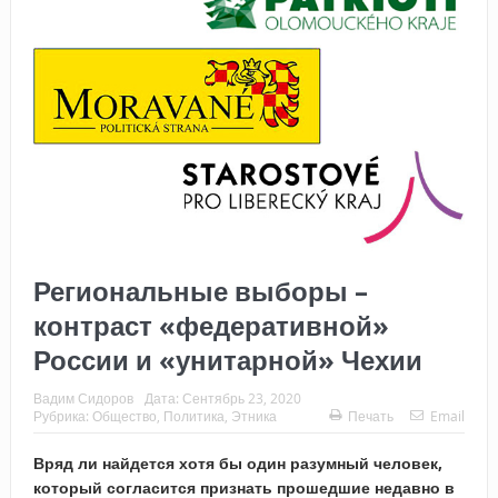
Региональные выборы –
контраст «федеративной»
России и «унитарной» Чехии
Вадим Сидоров
Дата:
Сентябрь 23, 2020
Рубрика:
Общество
,
Политика
,
Этника
Печать
Email
Вряд ли найдется хотя бы один разумный человек,
который согласится признать прошедшие недавно в