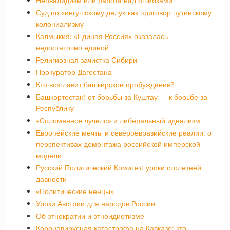
Неовалидизм или работа над ошибками
Суд по «ингушскому делу» как приговор путинскому
колониализму
Калмыкия: «Единая Россия» оказалась
недостаточно единой
Религиозная зачистка Сибири
Прокуратор Дагестана
Кто возглавит башкирское пробуждение?
Башкортостан: от борьбы за Куштау — к борьбе за
Республику
«Соломенное чучело» и либеральный идеализм
Европейские мечты и североевразийские реалии: о
перспективах демонтажа российской имперской
модели
Русский Политический Комитет: уроки столетней
давности
«Политические ненцы»
Уроки Австрии для народов России
Об этнократии и этноидиотизме
Коронавирусная катастрофа на Кавказе: кто