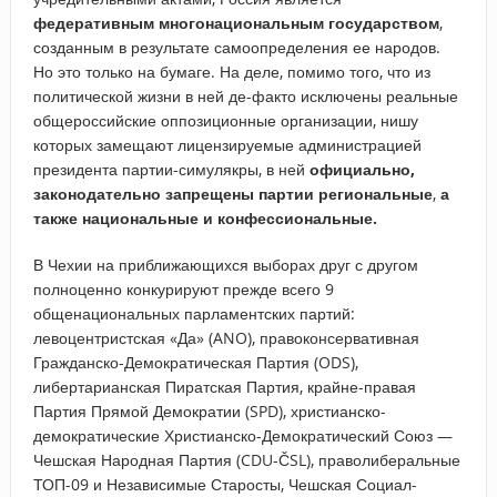
федеративным многонациональным государством
,
созданным в результате самоопределения ее народов.
Но это только на бумаге. На деле, помимо того, что из
политической жизни в ней де-факто исключены реальные
общероссийские оппозиционные организации, нишу
которых замещают лицензируемые администрацией
президента партии-симулякры, в ней
официально,
законодательно запрещены партии региональные
,
а
также национальные и конфессиональные.
В Чехии на приближающихся выборах друг с другом
полноценно конкурируют прежде всего 9
общенациональных парламентских партий:
левоцентристская «Да» (ANO), правоконсервативная
Гражданско-Демократическая Партия (ODS),
либертарианская Пиратская Партия, крайне-правая
Партия Прямой Демократии (SPD), христианско-
демократические Христианско-Демократический Союз —
Чешская Народная Партия (CDU-ČSL), праволиберальные
ТОП-09 и Независимые Старосты, Чешская Социал-