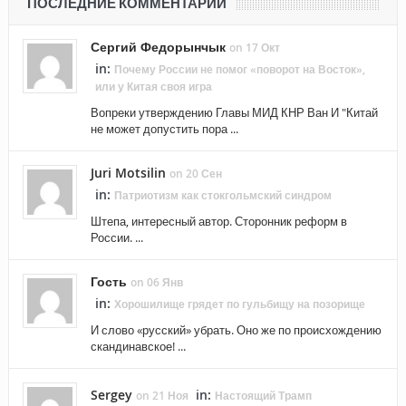
ПОСЛЕДНИЕ КОММЕНТАРИИ
Сергий Федорынчык
on 17 Окт
in:
Почему России не помог «поворот на Восток»,
или у Китая своя игра
Вопреки утверждению Главы МИД КНР Ван И "Китай
не может допустить пора ...
Juri Motsilin
on 20 Сен
in:
Патриотизм как стокгольмский синдром
Штепа, интересный автор. Сторонник реформ в
России. ...
Гость
on 06 Янв
in:
Хорошилище грядет по гульбищу на позорище
И слово «русский» убрать. Оно же по происхождению
скандинавское! ...
Sergey
in:
on 21 Ноя
Настоящий Трамп