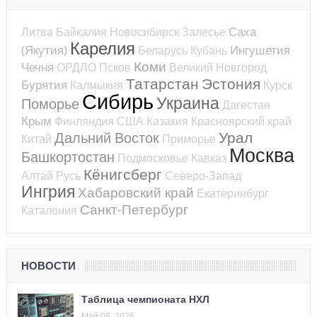
Саха
Литва
Байкалия
Новосибирск
Залесье
Карелия
(Якутия)
Ингушетия
Беларусь
Кубань
Коми
Чечня
ОРДЛО
Псков
Великий Новгород
Татарстан
Эстония
Бурятия
Калмыкия
Курск
Сибирь
Украина
Поморье
Дагестан
Крым
Финляндия
США
Казакия
Красноярский край
Урал
Дальний Восток
Китай
Приморье
Москва
Башкортостан
Подмосковье
Кавказ
Кёнигсберг
Алтай
Русь
Северо-Запад
Ингрия
Хабаровский край
Екатеринбург
Санкт-Петербург
Каталония
НОВОСТИ
Таблица чемпионата НХЛ
Май 08, 2026