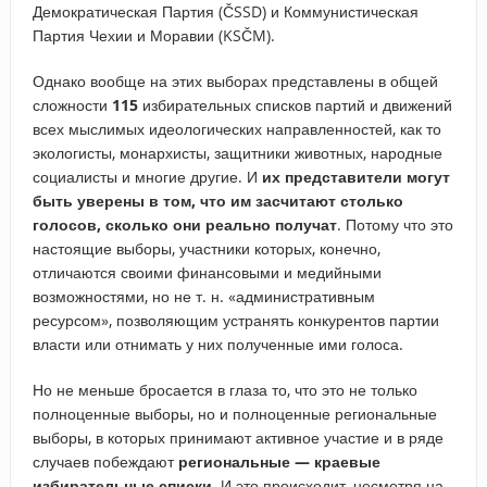
Демократическая Партия (ČSSD) и Коммунистическая
Партия Чехии и Моравии (KSČM).
Однако вообще на этих выборах представлены в общей
сложности
115
избирательных списков партий и движений
всех мыслимых идеологических направленностей, как то
экологисты, монархисты, защитники животных, народные
социалисты и многие другие. И
их представители могут
быть уверены в том, что им засчитают столько
голосов, сколько они реально получат
. Потому что это
настоящие выборы, участники которых, конечно,
отличаются своими финансовыми и медийными
возможностями, но не т. н. «административным
ресурсом», позволяющим устранять конкурентов партии
власти или отнимать у них полученные ими голоса.
Но не меньше бросается в глаза то, что это не только
полноценные выборы, но и полноценные региональные
выборы, в которых принимают активное участие и в ряде
случаев побеждают
региональные — краевые
избирательные списки
. И это происходит, несмотря на