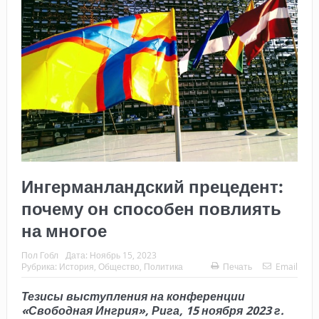
Ингерманландский прецедент:
почему он способен повлиять
на многое
Пол Гобл
Дата:
Ноябрь 15, 2023
Рубрика:
История
,
Общество
,
Политика
Печать
Email
Тезисы выступления на
конференции
«Свободная Ингрия»
, Рига, 15 ноября 2023 г.