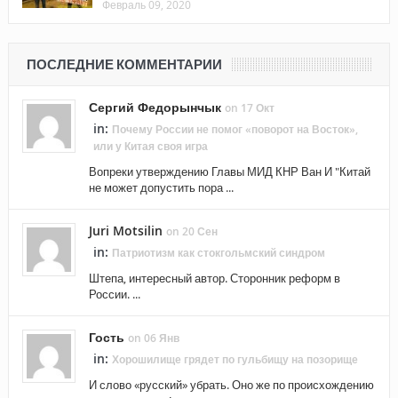
Февраль 09, 2020
ПОСЛЕДНИЕ КОММЕНТАРИИ
Сергий Федорынчык
on 17 Окт
in:
Почему России не помог «поворот на Восток»,
или у Китая своя игра
Вопреки утверждению Главы МИД КНР Ван И "Китай
не может допустить пора ...
Juri Motsilin
on 20 Сен
in:
Патриотизм как стокгольмский синдром
Штепа, интересный автор. Сторонник реформ в
России. ...
Гость
on 06 Янв
in:
Хорошилище грядет по гульбищу на позорище
И слово «русский» убрать. Оно же по происхождению