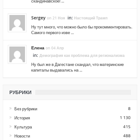
скандинавское! ...
Sergey
in:
on 21 Ноя
Настоящий Трамп
Ну тут много, что можно было бы прокомментировать.
Самого первого изве ...
Елена
on 04 Апр
in:
Демография как проблема для регионализма
Ну был же в Дагестане скандал, что материнские
капиталы выдавались на ...
РУБРИКИ
Без рубрики
8
История
1 130
Культура
415
Новости
488