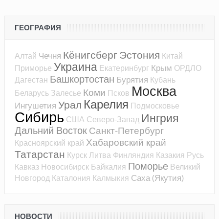
ГЕОГРАФИЯ
Кёнигсберг
Эстония
Чечня
Алтай
Китай
Украина
Крым
Приморье
Екатеринбург
ОРДЛО
Башкортостан
Бурятия
Дагестан
Кубань
Москва
Коми
Беларусь
Залесье
Псков
Карелия
Урал
Ингушетия
Подмосковье
Сибирь
Ингрия
США
Северо-Запад
Дальний Восток
Санкт-Петербург
Хабаровский край
Красноярский край
Татарстан
Курск
Литва
Финляндия
Казакия
Русь
Поморье
Кавказ
Новосибирск
Байкалия
Великий
Саха (Якутия)
Новгород
Каталония
Калмыкия
НОВОСТИ