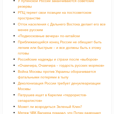
У путинской России заканчиваются советские
резервы
РПЦ теряет свои позиции на постсоветском
пространстве
Отток населения с Дальнего Востока делает его все
менее русским
«Подмосковные вечера» по-китайски
Приближающийся конец России не обещает быть
легким или быстрым – и все должны быть к этому
готовы
Российские надежды и страхи после «выборов»
«Очамчира, Очамчира – гордость русских моряков»
Война Москвы против Украины оборачивается
фатальными потерями в тылу
Деколонизация России требует денуклеаризации
Москвы
Патрушев ищет в Карелии «террористов-
сепаратистов»
Может ли возродиться Зеленый Клин?
Мятеж ЧВК Вагнера показал, что Путин разрушил