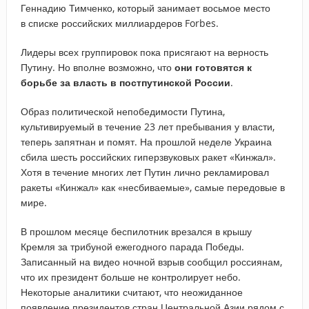
Геннадию Тимченко, который занимает восьмое место
в списке российских миллиардеров Forbes.
Лидеры всех группировок пока присягают на верность
Путину. Но вполне возможно, что
они готовятся к
борьбе за власть в постпутинской России
.
Образ политической непобедимости Путина,
культивируемый в течение 23 лет пребывания у власти,
теперь запятнан и помят. На прошлой неделе Украина
сбила шесть российских гиперзвуковых ракет «Кинжал».
Хотя в течение многих лет Путин лично рекламировал
ракеты «Кинжал» как «несбиваемые», самые передовые в
мире.
В прошлом месяце беспилотник врезался в крышу
Кремля за трибуной ежегодного парада Победы.
Записанный на видео ночной взрыв сообщил россиянам,
что их президент больше не контролирует небо.
Некоторые аналитики считают, что неожиданное
появление президентов стран Центральной Азии рядом с