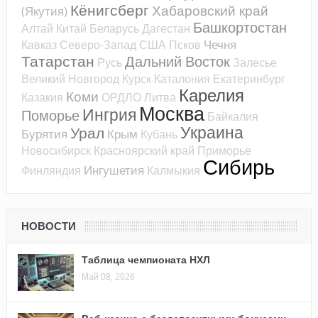
Кёнигсберг
Хабаровский край
(Якутия)
Башкортостан
Алтай
Китай
Беларусь
Дагестан
Чечня
Кавказ
Северо-Запад
США
Псков
Татарстан
Дальний Восток
Русь
Залесье
Великий Новгород
Курск
Каталония
Екатеринбург
Карелия
Коми
Казакия
ОРДЛО
Литва
Москва
Ингрия
Поморье
Байкалия
Украина
Урал
Бурятия
Крым
Кубань
Новосибирск
Красноярский край
Приморье
Сибирь
Ингушетия
Финляндия
Калмыкия
НОВОСТИ
Таблица чемпионата НХЛ
Май 08, 2026