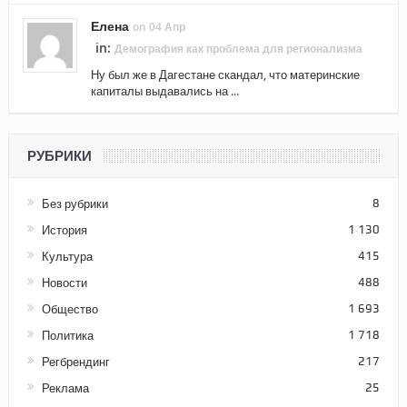
Елена
on 04 Апр
in:
Демография как проблема для регионализма
Ну был же в Дагестане скандал, что материнские
капиталы выдавались на ...
РУБРИКИ
Без рубрики
8
История
1 130
Культура
415
Новости
488
Общество
1 693
Политика
1 718
Регбрендинг
217
Реклама
25