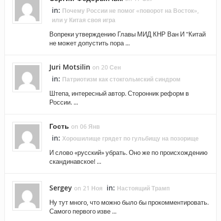
in:
Почему России не помог «поворот на Восток»,
или у Китая своя игра
Вопреки утверждению Главы МИД КНР Ван И "Китай
не может допустить пора ...
Juri Motsilin
on 20 Сен
in:
Патриотизм как стокгольмский синдром
Штепа, интересный автор. Сторонник реформ в
России. ...
Гость
on 06 Янв
in:
Хорошилище грядет по гульбищу на позорище
И слово «русский» убрать. Оно же по происхождению
скандинавское! ...
Sergey
in:
on 21 Ноя
Настоящий Трамп
Ну тут много, что можно было бы прокомментировать.
Самого первого изве ...