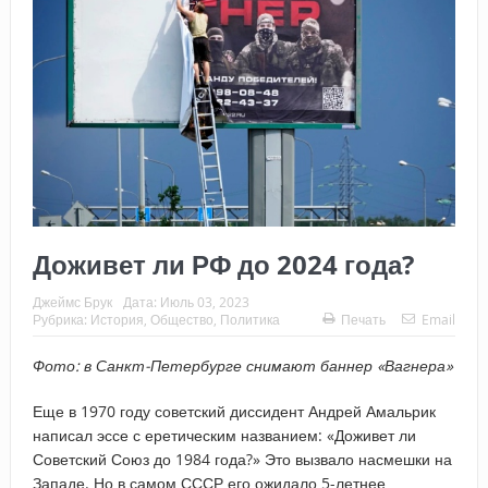
Доживет ли РФ до 2024 года?
Джеймс Брук
Дата:
Июль 03, 2023
Рубрика:
История
,
Общество
,
Политика
Печать
Email
Фото: в Санкт-Петербурге снимают баннер «Вагнера»
Еще в 1970 году советский диссидент Андрей Амальрик
написал эссе с еретическим названием: «Доживет ли
Советский Союз до 1984 года?» Это вызвало насмешки на
Западе. Но в самом СССР его ожидало 5-летнее