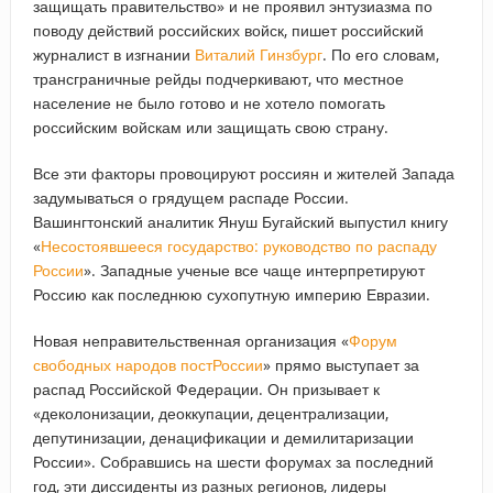
защищать правительство» и не проявил энтузиазма по
поводу действий российских войск, пишет российский
журналист в изгнании
Виталий Гинзбург
. По его словам,
трансграничные рейды подчеркивают, что местное
население не было готово и не хотело помогать
российским войскам или защищать свою страну.
Все эти факторы провоцируют россиян и жителей Запада
задумываться о грядущем распаде России.
Вашингтонский аналитик Януш Бугайский выпустил книгу
«
Несостоявшееся государство: руководство по распаду
России
». Западные ученые все чаще интерпретируют
Россию как последнюю сухопутную империю Евразии.
Новая неправительственная организация «
Форум
свободных народов постРоссии
» прямо выступает за
распад Российской Федерации. Он призывает к
«деколонизации, деоккупации, децентрализации,
депутинизации, денацификации и демилитаризации
России». Собравшись на шести форумах за последний
год, эти диссиденты из разных регионов, лидеры