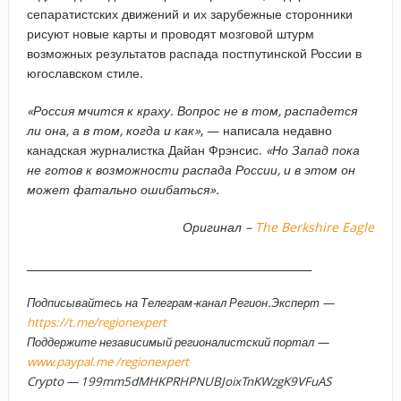
сепаратистских движений и их зарубежные сторонники
рисуют новые карты и проводят мозговой штурм
возможных результатов распада постпутинской России в
югославском стиле.
«Россия мчится к краху. Вопрос не в том, распадется
ли она, а в том, когда и как»
, — написала недавно
канадская журналистка Дайан Фрэнсис.
«Но Запад пока
не готов к возможности распада России, и в этом он
может фатально ошибаться».
Оригинал –
The Berkshire Eagle
_____________________________________________________
Подписывайтесь на Телеграм-канал Регион.Эксперт —
https://t.me/regionexpert
Поддержите независимый регионалистский портал —
www.paypal.me /regionexpert
Crypto — 199mm5dMHKPRHPNUBJoixTnKWzgK9VFuAS