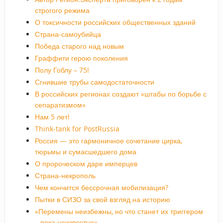
строгого режима
О токсичности российских общественных зданий
Страна-самоубийца
Победа старого над новым
Граффити герою поколения
Полу Гоблу – 75!
Сгнившие трубы самодостаточности
В российских регионах создают «штабы по борьбе с
сепаратизмом»
Нам 5 лет!
Think-tank for PostRussia
Россия — это гармоничное сочетание цирка,
тюрьмы и сумасшедшего дома
О пророческом даре имперцев
Страна-некрополь
Чем кончится бессрочная мобилизация?
Пытки в СИЗО за свой взгляд на историю
«Перемены неизбежны, но что станет их триггером
– пока неизвестно»