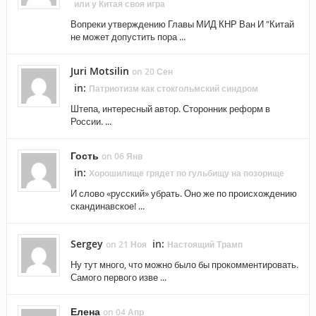
или у Китая своя игра
Вопреки утверждению Главы МИД КНР Ван И "Китай
не может допустить пора ...
Juri Motsilin
on 20 Сен
in:
Патриотизм как стокгольмский синдром
Штепа, интересный автор. Сторонник реформ в
России. ...
Гость
on 06 Янв
in:
Хорошилище грядет по гульбищу на позорище
И слово «русский» убрать. Оно же по происхождению
скандинавское! ...
Sergey
in:
on 21 Ноя
Настоящий Трамп
Ну тут много, что можно было бы прокомментировать.
Самого первого изве ...
Елена
on 04 Апр