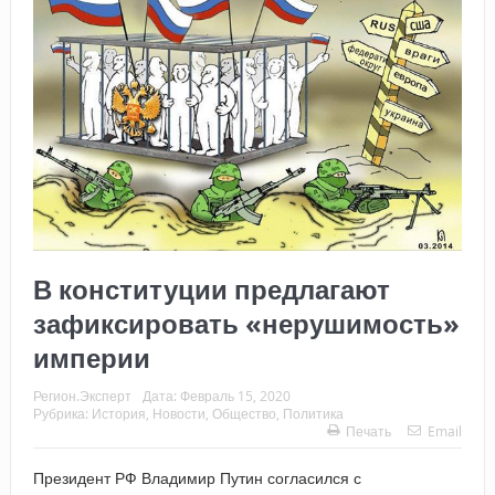
В конституции предлагают
зафиксировать «нерушимость»
империи
Регион.Эксперт
Дата:
Февраль 15, 2020
Рубрика:
История
,
Новости
,
Общество
,
Политика
Печать
Email
Президент РФ Владимир Путин согласился с