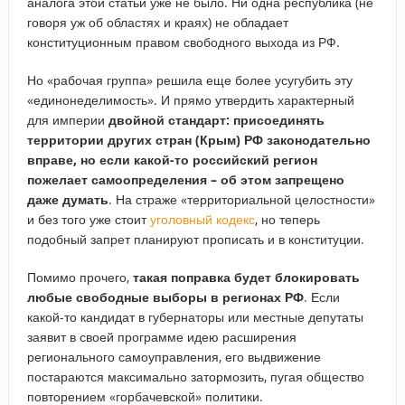
аналога этой статьи уже не было. Ни одна республика (не
говоря уж об областях и краях) не обладает
конституционным правом свободного выхода из РФ.
Но «рабочая группа» решила еще более усугубить эту
«единонеделимость». И прямо утвердить характерный
для империи
двойной стандарт: присоединять
территории других стран (Крым) РФ законодательно
вправе, но если какой-то российский регион
пожелает самоопределения – об этом запрещено
даже думать
. На страже «территориальной целостности»
и без того уже стоит
уголовный кодекс
, но теперь
подобный запрет планируют прописать и в конституции.
Помимо прочего,
такая поправка будет блокировать
любые свободные выборы в регионах РФ
. Если
какой-то кандидат в губернаторы или местные депутаты
заявит в своей программе идею расширения
регионального самоуправления, его выдвижение
постараются максимально затормозить, пугая общество
повторением «горбачевской» политики.