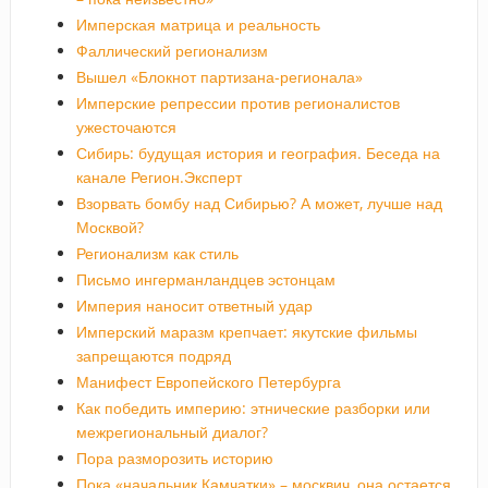
Имперская матрица и реальность
Фаллический регионализм
Вышел «Блокнот партизана-регионала»
Имперские репрессии против регионалистов
ужесточаются
Сибирь: будущая история и география. Беседа на
канале Регион.Эксперт
Взорвать бомбу над Сибирью? А может, лучше над
Москвой?
Регионализм как стиль
Письмо ингерманландцев эстонцам
Империя наносит ответный удар
Имперский маразм крепчает: якутские фильмы
запрещаются подряд
Манифест Европейского Петербурга
Как победить империю: этнические разборки или
межрегиональный диалог?
Пора разморозить историю
Пока «начальник Камчатки» – москвич, она остается