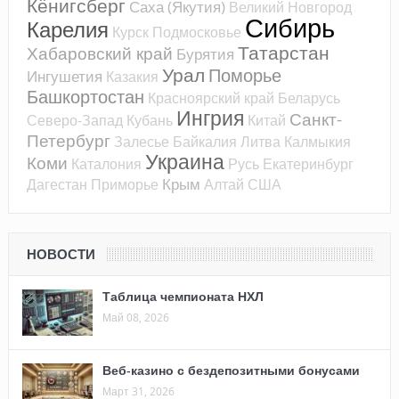
Кёнигсберг
Саха (Якутия)
Великий Новгород
Сибирь
Карелия
Курск
Подмосковье
Татарстан
Хабаровский край
Бурятия
Урал
Поморье
Ингушетия
Казакия
Башкортостан
Красноярский край
Беларусь
Ингрия
Санкт-
Северо-Запад
Кубань
Китай
Петербург
Залесье
Байкалия
Литва
Калмыкия
Украина
Коми
Каталония
Русь
Екатеринбург
Крым
Дагестан
Приморье
Алтай
США
НОВОСТИ
Таблица чемпионата НХЛ
Май 08, 2026
Веб-казино с бездепозитными бонусами
Март 31, 2026