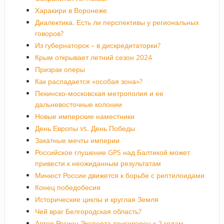
Харакири в Воронеже
Диалектика. Есть ли перспективы у региональных
говоров?
Из губернаторок – в дискредитаторки?
Крым открывает летний сезон 2024
Призрак оперы
Как распадается «особая зона»?
Пекинско-московская метрополия и ее
дальневосточные колонии
Новые имперские наместники
День Европы vs. День Победы
Закатные мечты империи
Российское глушение GPS над Балтикой может
привести к неожиданным результатам
Минюст России движется к борьбе с рептилоидами
Конец победобесия
Исторические циклы и круглая Земля
Чей враг Белгородская область?
Автор Регион.Эксперта приговорен к 2 годам