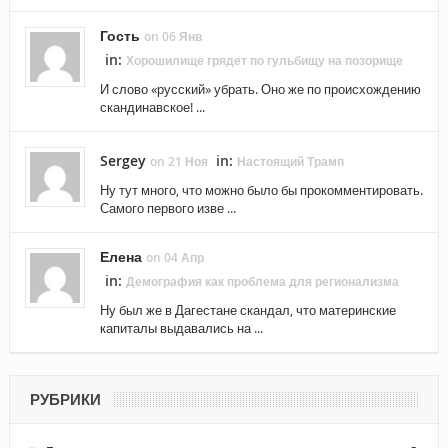
Гость
on 06 Янв
in:
Хорошилище грядет по гульбищу на позорище
И слово «русский» убрать. Оно же по происхождению
скандинавское! ...
Sergey
in:
on 21 Ноя
Настоящий Трамп
Ну тут много, что можно было бы прокомментировать.
Самого первого изве ...
Елена
on 04 Апр
in:
Демография как проблема для регионализма
Ну был же в Дагестане скандал, что материнские
капиталы выдавались на ...
РУБРИКИ