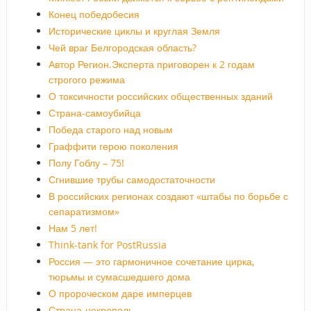
Конец победобесия
Исторические циклы и круглая Земля
Чей враг Белгородская область?
Автор Регион.Эксперта приговорен к 2 годам
строгого режима
О токсичности российских общественных зданий
Страна-самоубийца
Победа старого над новым
Граффити герою поколения
Полу Гоблу – 75!
Сгнившие трубы самодостаточности
В российских регионах создают «штабы по борьбе с
сепаратизмом»
Нам 5 лет!
Think-tank for PostRussia
Россия — это гармоничное сочетание цирка,
тюрьмы и сумасшедшего дома
О пророческом даре имперцев
Страна-некрополь