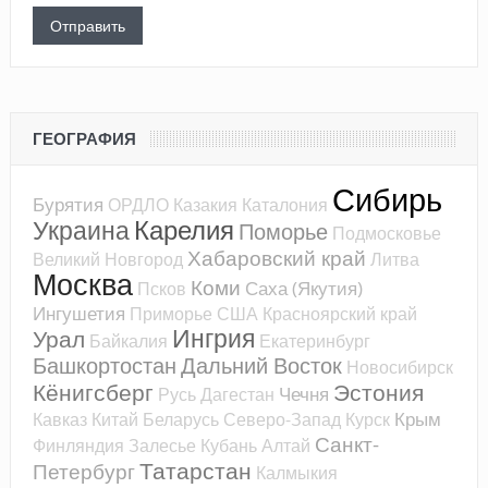
ГЕОГРАФИЯ
Сибирь
Бурятия
ОРДЛО
Казакия
Каталония
Карелия
Украина
Поморье
Подмосковье
Хабаровский край
Великий Новгород
Литва
Москва
Коми
Саха (Якутия)
Псков
Ингушетия
Приморье
США
Красноярский край
Ингрия
Урал
Байкалия
Екатеринбург
Башкортостан
Дальний Восток
Новосибирск
Кёнигсберг
Эстония
Чечня
Русь
Дагестан
Крым
Кавказ
Китай
Беларусь
Северо-Запад
Курск
Санкт-
Финляндия
Залесье
Кубань
Алтай
Татарстан
Петербург
Калмыкия