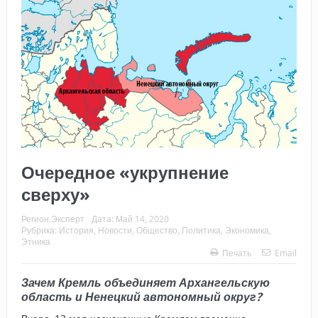
Очередное «укрупнение
сверху»
Регион.Эксперт
Дата:
Май 14, 2020
Рубрика:
История
,
Новости
,
Общество
,
Политика
,
Экономика
,
Этника
Печать
Email
Зачем Кремль объединяет Архангельскую
область и Ненецкий автономный округ?