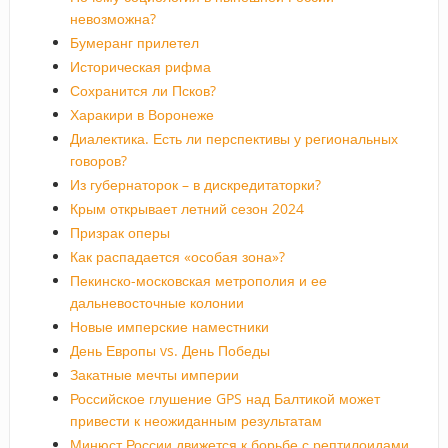
невозможна?
Бумеранг прилетел
Историческая рифма
Сохранится ли Псков?
Харакири в Воронеже
Диалектика. Есть ли перспективы у региональных
говоров?
Из губернаторок – в дискредитаторки?
Крым открывает летний сезон 2024
Призрак оперы
Как распадается «особая зона»?
Пекинско-московская метрополия и ее
дальневосточные колонии
Новые имперские наместники
День Европы vs. День Победы
Закатные мечты империи
Российское глушение GPS над Балтикой может
привести к неожиданным результатам
Минюст России движется к борьбе с рептилоидами