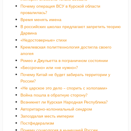
Почему операция ВСУ в Курской области
провалилась?
Время менять имена
В российских школах предлагают запретить теорию
Дарвина
«Недостоверные» стихи
Кремлевская политтехнология достигла своего
апогея
Ромео и Джульетта в пограничном состоянии
«Бессрочно» или «не нужно»?
Почему Китай не будет забирать территории у
России?
«Не царское это дело – спорить с холопами»
Война пошла в обратную сторону?
Возникнет ли Курская Народная Республика?
Авторитарно-колониальный синдром
Запоздалая месть империи
Постфедерализм
Почему социология в нынешней России