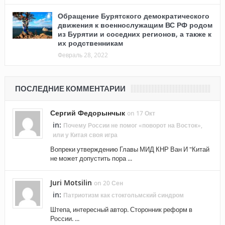
Обращение Бурятского демократического
движения к военнослужащим ВС РФ родом
из Бурятии и соседних регионов, а также к
их родственникам
Февраль 28, 2022
ПОСЛЕДНИЕ КОММЕНТАРИИ
Сергий Федорынчык
on 17 Окт
in:
Почему России не помог «поворот на Восток»,
или у Китая своя игра
Вопреки утверждению Главы МИД КНР Ван И "Китай
не может допустить пора ...
Juri Motsilin
on 20 Сен
in:
Патриотизм как стокгольмский синдром
Штепа, интересный автор. Сторонник реформ в
России. ...