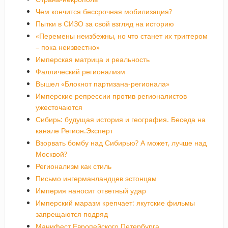
Чем кончится бессрочная мобилизация?
Пытки в СИЗО за свой взгляд на историю
«Перемены неизбежны, но что станет их триггером
– пока неизвестно»
Имперская матрица и реальность
Фаллический регионализм
Вышел «Блокнот партизана-регионала»
Имперские репрессии против регионалистов
ужесточаются
Сибирь: будущая история и география. Беседа на
канале Регион.Эксперт
Взорвать бомбу над Сибирью? А может, лучше над
Москвой?
Регионализм как стиль
Письмо ингерманландцев эстонцам
Империя наносит ответный удар
Имперский маразм крепчает: якутские фильмы
запрещаются подряд
Манифест Европейского Петербурга