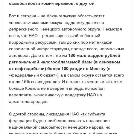
самобытности коми-пермяков, с другой
.
Вот и сегодня – на Архангельскую область хотят
«повесить» экономическую поддержку довольно
депрессивного Ненецкого автономного округа. Несмотря
на то, что НАО – регион, чрезвычайно богатый
природными ресурсами, там до сих пор нет никакой
современной инфраструктуры, прежде всего, нормальных
автодорог. Дело в том, что
из 130 миллиардов рублей
региональной налогооблагаемой базы (в основном
от нефтедобычи) более 100 уходит в Москву
(в
«федеральный бюджет»), а в самом округе остается всего
около 16% своих доходов. И оставлять местным жителям
больше Кремль не намерен и впредь, но желает
переложить экономическую поддержку НАО на
архангелогородцев.
С другой стороны, ликвидация НАО как субъекта
федерации будет неизбежно означать подавление
национальной самобытности ненецкого народа, но
виноват в этом теперь будет не Кремль, а Архангельск.