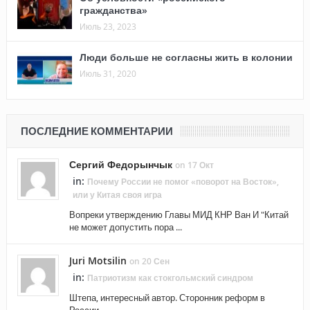
гражданства»
Июль 23, 2023
Люди больше не согласны жить в колонии
Июль 31, 2020
ПОСЛЕДНИЕ КОММЕНТАРИИ
Сергий Федорынчык
on 17 Окт
in:
Почему России не помог «поворот на Восток»,
или у Китая своя игра
Вопреки утверждению Главы МИД КНР Ван И "Китай
не может допустить пора ...
Juri Motsilin
on 20 Сен
in:
Патриотизм как стокгольмский синдром
Штепа, интересный автор. Сторонник реформ в