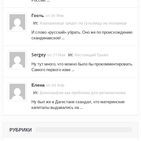
России. ...
Гость
on 06 Янв
in:
Хорошилище грядет по гульбищу на позорище
И слово «русский» убрать. Оно же по происхождению
скандинавское! ...
Sergey
in:
on 21 Ноя
Настоящий Трамп
Ну тут много, что можно было бы прокомментировать.
Самого первого изве ...
Елена
on 04 Апр
in:
Демография как проблема для регионализма
Ну был же в Дагестане скандал, что материнские
капиталы выдавались на ...
РУБРИКИ