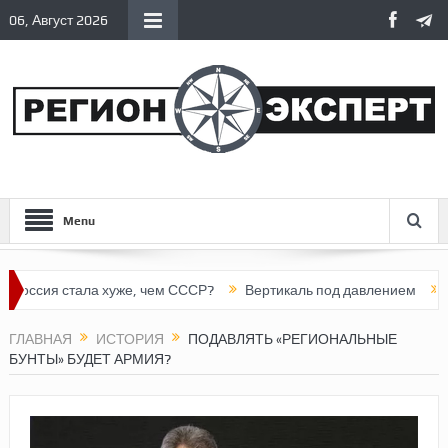
06, Август 2026
Menu
я стала хуже, чем СССР?
Вертикаль под давлением
Тоннель
ГЛАВНАЯ
ИСТОРИЯ
ПОДАВЛЯТЬ «РЕГИОНАЛЬНЫЕ
БУНТЫ» БУДЕТ АРМИЯ?