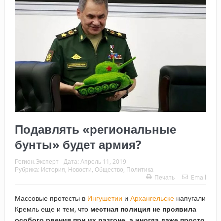
Подавлять «региональные
бунты» будет армия?
Регион.Эксперт
Дата:
Апрель 11, 2019
Рубрика:
История
,
Новости
,
Общество
,
Политика
Печать
Email
Массовые протесты в
Ингушетии
и
Архангельске
напугали
Кремль еще и тем, что
местная полиция не проявила
особого рвения при их разгоне, а иногда даже просто