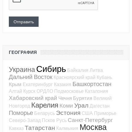
ГЕОГРАФИЯ
Сибирь
Украина
Байкалия
Литва
Дальний Восток
Красноярский край
Кубань
Башкортостан
Крым
Екатеринбург
Казакия
Алтай
Курск
ОРДЛО
Подмосковье
Каталония
Хабаровский край
Чечня
Бурятия
Великий
Карелия
Урал
Коми
Новгород
Дагестан
Эстония
Поморье
Беларусь
США
Приморье
Санкт-Петербург
Северо-Запад
Псков
Русь
Москва
Татарстан
Кавказ
Калмыкия