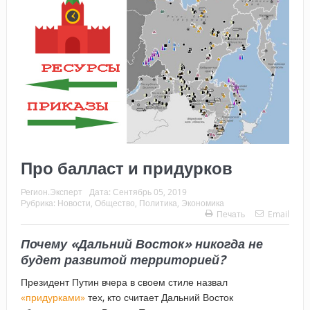
Про балласт и придурков
Регион.Эксперт
Дата:
Сентябрь 05, 2019
Рубрика:
Новости
,
Общество
,
Политика
,
Экономика
Печать
Email
Почему «Дальний Восток» никогда не
будет развитой территорией?
Президент Путин вчера в своем стиле назвал
«придурками»
тех, кто считает Дальний Восток