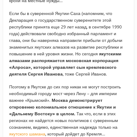
крохи на местные нужды…
Если бы в суверенной Якутии-Саха (напомним, что
Декларация о государственном суверенитете этой
республики принята еще 29 лет назад, в сентябре 1990
года) действовали свободно избранный парламент и
глава, они бы наверняка направили прибыли от добычи
знаменитых якутских алмазов на развитие республики и
повышение в ней уровня жизни. Но сегодня
якутскими
алмазами распоряжается московская корпорация
«Алроса», которой управляет сын кремлевского
деятеля Сергея Иванова
, тоже Сергей Иванов.
Поэтому в Якутске до сих пор никак не могут построить
необходимый городу мост через Лену – для империи
важнее «Крымский».
Москва демонстрирует
откровенно колониальное отношение к Якутии и
«Дальнему Востоку» в целом.
Так что, если в этих
регионах не найдется новых политиков с суверенным
сознанием, видимо, единственная надежда только на
якутского шамана
, который дойдет до Кремля…