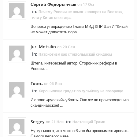
Сергий Федорынчык
on 17 Окт
in:
Почему России не помог «поворот на Восток»,
или у Китая своя игра
Вопреки утверждению Главы МИД КНР Ван И "Китай
не может допустить пора ...
Juri Motsilin
on 20 Сен
in:
Патриотизм как стокгольмский синдром
Штепа, интересный автор. Сторонник реформ в
России. ...
Гость
on 06 Янв
in:
Хорошилище грядет по гульбищу на позорище
И слово «русский» убрать. Оно же по происхождению
скандинавское! ...
Sergey
in:
on 21 Ноя
Настоящий Трамп
Ну тут много, что можно было бы прокомментировать.
Самого первого изве ...