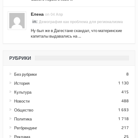
Елена
on 04 Апр
in:
Демография как проблема для регионализма
Ну был же в Дагестане скандал, что материнские
капиталы выдавались на ...
РУБРИКИ
Без рубрики
8
История
1 130
Культура
415
Новости
488
Общество
1 693
Политика
1 718
Регбрендинг
217
Реклама
25