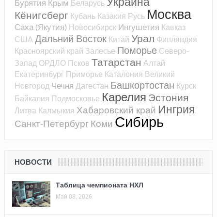
Украина
Бурятия
Крым
Беларусь
Москва
Кёнигсберг
Кубань
Казакия
Русь
Саха (Якутия)
Ингушетия
Новосибирск
Кавказ
Урал
Дальний Восток
США
Китай
Финляндия
Поморье
Красноярский край
Залесье
Северо-
Татарстан
Запад
ОРДЛО
Псков
Алтай
Екатеринбург
Приморье
Каталония
Великий
Башкортостан
Чечня
Новгород
Дагестан
Курск
Карелия
Эстония
Байкалия
Подмосковье
Ингрия
Хабаровский край
Литва
Калмыкия
Сибирь
Санкт-Петербург
Коми
НОВОСТИ
Таблица чемпионата НХЛ
Май 08, 2026