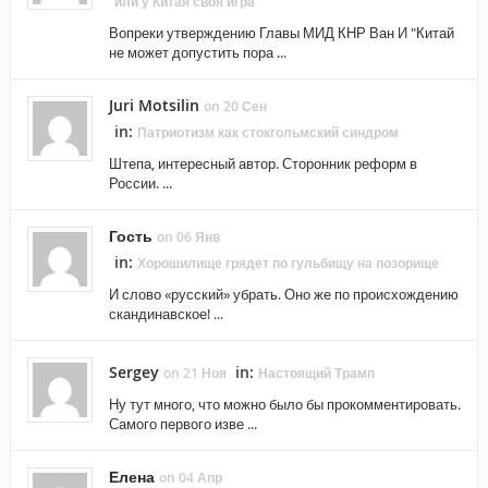
или у Китая своя игра
Вопреки утверждению Главы МИД КНР Ван И "Китай
не может допустить пора ...
Juri Motsilin
on 20 Сен
in:
Патриотизм как стокгольмский синдром
Штепа, интересный автор. Сторонник реформ в
России. ...
Гость
on 06 Янв
in:
Хорошилище грядет по гульбищу на позорище
И слово «русский» убрать. Оно же по происхождению
скандинавское! ...
Sergey
in:
on 21 Ноя
Настоящий Трамп
Ну тут много, что можно было бы прокомментировать.
Самого первого изве ...
Елена
on 04 Апр