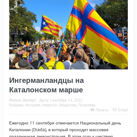
Ингерманландцы на
Каталонском марше
Регион.Эксперт
Дата:
Сентябрь 13, 2022
Рубрика:
История
,
Новости
,
Общество
,
Политика
Печать
Email
Ежегодно 11 сентября отмечается Национальный день
Каталонии (Diada), в который проходит массовая
праздничная демонстрация. В этом году к шествию