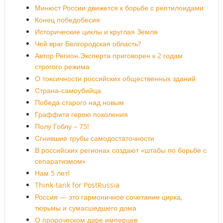
Минюст России движется к борьбе с рептилоидами
Конец победобесия
Исторические циклы и круглая Земля
Чей враг Белгородская область?
Автор Регион.Эксперта приговорен к 2 годам
строгого режима
О токсичности российских общественных зданий
Страна-самоубийца
Победа старого над новым
Граффити герою поколения
Полу Гоблу – 75!
Сгнившие трубы самодостаточности
В российских регионах создают «штабы по борьбе с
сепаратизмом»
Нам 5 лет!
Think-tank for PostRussia
Россия — это гармоничное сочетание цирка,
тюрьмы и сумасшедшего дома
О пророческом даре имперцев