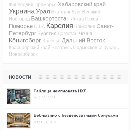
Хабаровский край
Финляндия
Приморье
Украина
Урал
Екатеринбург
Великий
Башкортостан
Новгород
Литва
Псков
Карелия
Поморье
Санкт-
США
Байкалия
Петербург
Бурятия
Чечня
Дагестан
Кёнигсберг
Дальний Восток
Залесье
Красноярский край
Беларусь
Подмосковье
Кубань
Новосибирск
НОВОСТИ
Таблица чемпионата НХЛ
Май 08, 2026
Веб-казино с бездепозитными бонусами
Март 31, 2026