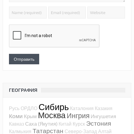
ГЕОГРАФИЯ
Сибирь
Русь
ОРДЛО
Каталония
Казакия
Москва
Ингрия
Коми
Крым
Ингушетия
Эстония
Саха (Якутия)
Кавказ
Китай
Курск
Татарстан
Калмыкия
Северо-Запад
Алтай