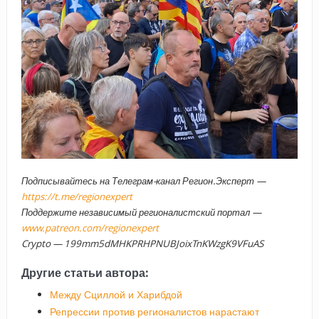
Подписывайтесь на Телеграм-канал Регион.Эксперт —
https://t.me/regionexpert
Поддержите независимый регионалистский портал —
www.patreon.com/regionexpert
Crypto — 199mm5dMHKPRHPNUBJoixTnKWzgK9VFuAS
Другие статьи автора:
Между Сциллой и Харибдой
Репрессии против регионалистов нарастают