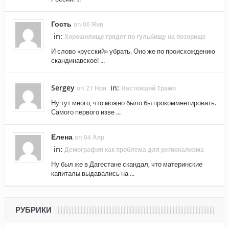
Гость
on 06 Янв
in:
Хорошилище грядет по гульбищу на позорище
И слово «русский» убрать. Оно же по происхождению
скандинавское! ...
Sergey
in:
on 21 Ноя
Настоящий Трамп
Ну тут много, что можно было бы прокомментировать.
Самого первого изве ...
Елена
on 04 Апр
in:
Демография как проблема для регионализма
Ну был же в Дагестане скандал, что материнские
капиталы выдавались на ...
РУБРИКИ