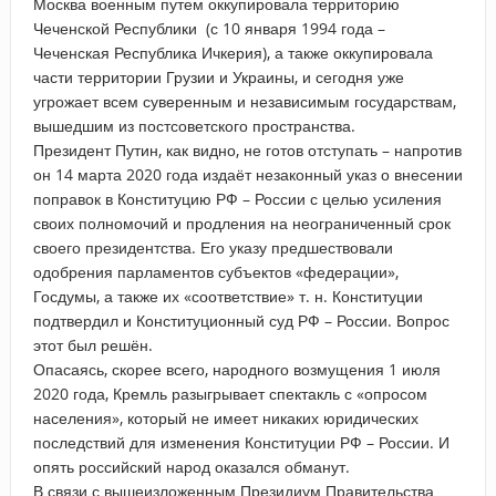
Москва военным путем оккупировала территорию
Чеченской Республики (с 10 января 1994 года –
Чеченская Республика Ичкерия), а также оккупировала
части территории Грузии и Украины, и сегодня уже
угрожает всем суверенным и независимым государствам,
вышедшим из постсоветского пространства.
Президент Путин, как видно, не готов отступать – напротив
он 14 марта 2020 года издаёт незаконный указ о внесении
поправок в Конституцию РФ – России с целью усиления
своих полномочий и продления на неограниченный срок
своего президентства. Его указу
предшествовали
одобрения парламентов субъектов «федерации»,
Госдумы, а также их «соответствие» т. н. Конституции
подтвердил и Конституционный суд РФ – России.
Вопрос
этот был решён.
Опасаясь, скорее всего, народного возмущения 1 июля
2020 года, Кремль разыгрывает спектакль с «опросом
населения», который не имеет никаких юридических
последствий для изменения Конституции РФ – России. И
опять российский народ оказался обманут.
В связи с вышеизложенным Президиум Правительства