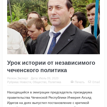
Урок истории от независимого
чеченского политика
Регион.Эксперт
Дата:
Июль 09, 2020
Рубрика:
Новости
,
Общество
,
Политика
Печать
Email
Находящийся в эмиграции председатель президиума
правительства Чеченской Республики Ичкерия Ахъяд
Идигов на днях выпустил постановление с критикой