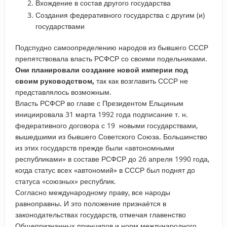
Вхождение в состав другого государства
Создания федеративного государства с другим (и)
государствами
Подспудно самоопределению народов из бывшего СССР
препятствовала власть РСФСР со своими подельниками.
Они планировали создание новой империи под
своим руководством,
так как возглавить СССР не
представлялось возможным.
Власть РСФСР во главе с Президентом Ельциным
инициировала 31 марта 1992 года подписание т. н.
федеративного договора с 19 новыми государствами,
вышедшими из бывшего Советского Союза. Большинство
из этих государств прежде были «автономными
республиками» в составе РСФСР до 26 апреля 1990 года,
когда статус всех «автономий» в СССР был поднят до
статуса «союзных» республик.
Согласно международному праву, все народы
равноправны. И это положение признаётся в
законодательствах государств, отмечая главенство
Общепризнанных принципов и норм международного