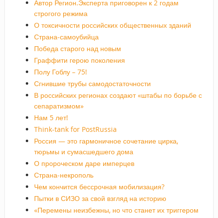
Автор Регион.Эксперта приговорен к 2 годам
строгого режима
О токсичности российских общественных зданий
Страна-самоубийца
Победа старого над новым
Граффити герою поколения
Полу Гоблу – 75!
Сгнившие трубы самодостаточности
В российских регионах создают «штабы по борьбе с
сепаратизмом»
Нам 5 лет!
Think-tank for PostRussia
Россия — это гармоничное сочетание цирка,
тюрьмы и сумасшедшего дома
О пророческом даре имперцев
Страна-некрополь
Чем кончится бессрочная мобилизация?
Пытки в СИЗО за свой взгляд на историю
«Перемены неизбежны, но что станет их триггером