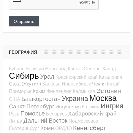
ГЕОГРАФИЯ
Кубань
Великий Новгород
Кавказ
Северо-Запад
Сибирь
Урал
Красноярский край
Каталония
Саха (Якутия)
Чечня
Залесье
Новосибирск
Китай
Эстония
Крым
Приморье
Финляндия
Калмыкия
Москва
Украина
Башкортостан
США
Ингрия
Санкт-Петербург
Ингушетия
Казакия
Поморье
Хабаровский край
Русь
Беларусь
Дальний Восток
Литва
Подмосковье
Кёнигсберг
Коми
Екатеринбург
ОРДЛО