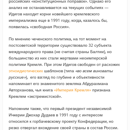
российских «конституционных поправок». Однако его
анализ не останавливается на текущих событиях —
Идигов находит корни новейшего кремлевского
империализма еще в 1991 году, когда, казалось бы,
появилась «свободная Россия».
По мнению чеченского политика, на тот момент на
постсоветской территории существовало 32 субъекта
международного права (не считая страны Балтии), но
большинство из них стали жертвами неоимперской
политики Кремля. При этом Идигов свободен от расхожих
этноидиотических
шаблонов (типа
«во всем виноваты
русские»
), его взгляд по глубине и объективности
напоминает его знаменитого земляка Абдурахмана
Авторханова, чья книга
«Империя Кремля»
признана
Кремлем «экстремистской».
Напомним также, что первый президент независимой
Ичкерии Джохар Дудаев в 1991 году с интересом
относился к горбачевскому проекту Конфедерации, но
резко отвергал вхождение своей страны в состав России.