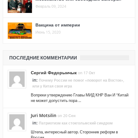
Февраль 09, 2024
Вакцина от империи
Июнь 15, 2020
ПОСЛЕДНИЕ КОММЕНТАРИИ
Сергий Федорынчык
on 17 Окт
in:
Почему России не помог «поворот на Восток»,
или у Китая своя игра
Вопреки утверждению Главы МИД КНР Ван И "Китай
не может допустить пора ...
Juri Motsilin
on 20 Сен
in:
Патриотизм как стокгольмский синдром
Штепа, интересный автор. Сторонник реформ в
России. ...