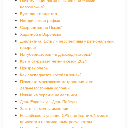
Почему социология в нынешней России
невозможна?
Бумеранг прилетел
Историческая рифма
Сохранится ли Псков?
Харакири в Воронеже
Диалектика. Есть ли перспективы у региональных
говоров?
Из губернаторок – в дискредитаторки?
Крым открывает летний сезон 2024
Призрак оперы
Как распадается «особая зона»?
Пекинско-московская метрополия и ее
дальневосточные колонии
Новые имперские наместники
День Европы vs. День Победы
Закатные мечты империи
Российское глушение GPS над Балтикой может
привести к неожиданным результатам