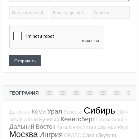
ГЕОГРАФИЯ
Сибирь
Урал
Коми
Дагестан
Залесье
США
Кёнигсберг
Бурятия
Китай
Алтай
Подмосковье
Дальний Восток
Каталония
Литва
Екатеринбург
Москва
Ингрия
Саха (Якутия)
ОРДЛО