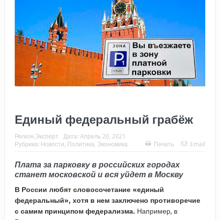
Единый федеральный грабёж
Регион.Эксперт
Дата:
Апрель 20, 2021
Рубрика:
Новости
,
Политика
,
Экономика
Печать
Email
Плата за парковку в российских городах
станет московской и вся уйдет в Москву
В России любят словосочетание «единый
федеральный», хотя в нем заключено противоречие
с самим принципом федерализма.
Например, в