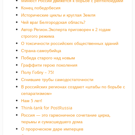
Минюст России движется к борьбе с рептилоидами
Конец победобесия
Исторические циклы и круглая Земля
Чей враг Белгородская область?
Автор Регион.Эксперта приговорен к 2 годам
строгого режима
О токсичности российских общественных зданий
Страна-самоубийца
Победа старого над новым
Граффити герою поколения
Полу Гоблу – 75!
Сгнившие трубы самодостаточности
В российских регионах создают «штабы по борьбе с
сепаратизмом»
Нам 5 лет!
Think-tank for PostRussia
Россия — это гармоничное сочетание цирка,
тюрьмы и сумасшедшего дома
О пророческом даре имперцев