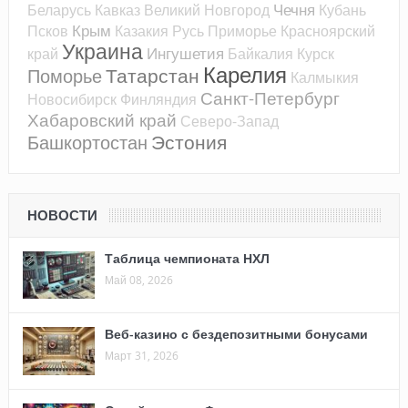
Чечня
Беларусь
Кавказ
Великий Новгород
Кубань
Крым
Псков
Казакия
Русь
Приморье
Красноярский
Украина
Ингушетия
край
Байкалия
Курск
Карелия
Татарстан
Поморье
Калмыкия
Санкт-Петербург
Новосибирск
Финляндия
Хабаровский край
Северо-Запад
Эстония
Башкортостан
НОВОСТИ
Таблица чемпионата НХЛ
Май 08, 2026
Веб-казино с бездепозитными бонусами
Март 31, 2026