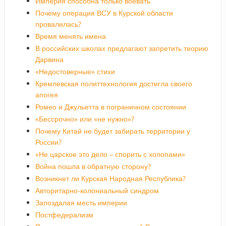
Империя способна только воевать
Почему операция ВСУ в Курской области
провалилась?
Время менять имена
В российских школах предлагают запретить теорию
Дарвина
«Недостоверные» стихи
Кремлевская политтехнология достигла своего
апогея
Ромео и Джульетта в пограничном состоянии
«Бессрочно» или «не нужно»?
Почему Китай не будет забирать территории у
России?
«Не царское это дело – спорить с холопами»
Война пошла в обратную сторону?
Возникнет ли Курская Народная Республика?
Авторитарно-колониальный синдром
Запоздалая месть империи
Постфедерализм