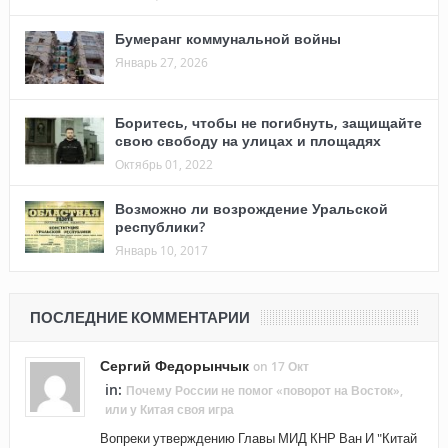
Бумеранг коммунальной войны
Январь 27, 2026
Боритесь, чтобы не погибнуть, защищайте
свою свободу на улицах и площадях
Октябрь 01, 2022
Возможно ли возрождение Уральской
республики?
Январь 10, 2017
ПОСЛЕДНИЕ КОММЕНТАРИИ
Сергий Федорынчык
on 17 Окт
in:
Почему России не помог «поворот на Восток»,
или у Китая своя игра
Вопреки утверждению Главы МИД КНР Ван И "Китай