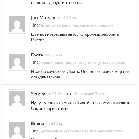
не может допустить пора ...
Juri Motsilin
on 20 Сен
in:
Патриотизм как стокгольмский синдром
Штепа, интересный автор. Сторонник реформ в
России. ...
Гость
on 06 Янв
in:
Хорошилище грядет по гульбищу на позорище
И слово «русский» убрать. Оно же по происхождению
скандинавское! ...
Sergey
in:
on 21 Ноя
Настоящий Трамп
Ну тут много, что можно было бы прокомментировать.
Самого первого изве ...
Елена
on 04 Апр
in:
Демография как проблема для регионализма