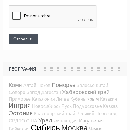
ГЕОГРАФИЯ
Поморье
Коми
Алтай
Псков
Залесье
Китай
Хабаровский край
Северо-Запад
Дагестан
Крым
Приморье
Каталония
Литва
Кубань
Казакия
Ингрия
Новосибирск
Русь
Подмосковье
Кавказ
Эстония
Красноярский край
Великий Новгород
Урал
Ингушетия
ОРДЛО
США
Финляндия
Сибирь
Москва
Чечня
Байкалия