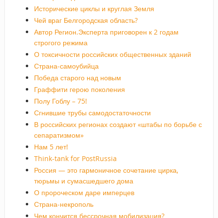
Исторические циклы и круглая Земля
Чей враг Белгородская область?
Автор Регион.Эксперта приговорен к 2 годам
строгого режима
О токсичности российских общественных зданий
Страна-самоубийца
Победа старого над новым
Граффити герою поколения
Полу Гоблу – 75!
Сгнившие трубы самодостаточности
В российских регионах создают «штабы по борьбе с
сепаратизмом»
Нам 5 лет!
Think-tank for PostRussia
Россия — это гармоничное сочетание цирка,
тюрьмы и сумасшедшего дома
О пророческом даре имперцев
Страна-некрополь
Чем кончится бессрочная мобилизация?