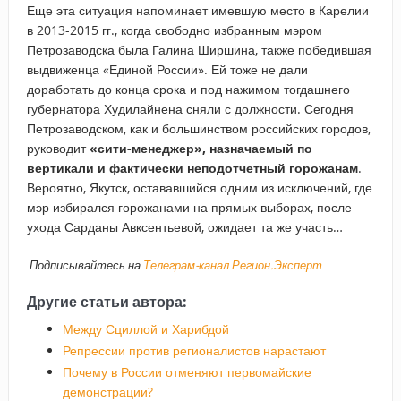
Еще эта ситуация напоминает имевшую место в Карелии
в 2013-2015 гг., когда свободно избранным мэром
Петрозаводска была Галина Ширшина, также победившая
выдвиженца «Единой России». Ей тоже не дали
доработать до конца срока и под нажимом тогдашнего
губернатора Худилайнена сняли с должности. Сегодня
Петрозаводском, как и большинством российских городов,
руководит
«сити-менеджер», назначаемый по
вертикали и фактически неподотчетный горожанам
.
Вероятно, Якутск, остававшийся одним из исключений, где
мэр избирался горожанами на прямых выборах, после
ухода Сарданы Авксентьевой, ожидает та же участь…
Подписывайтесь на
Телеграм-канал Регион.Эксперт
Другие статьи автора:
Между Сциллой и Харибдой
Репрессии против регионалистов нарастают
Почему в России отменяют первомайские
демонстрации?