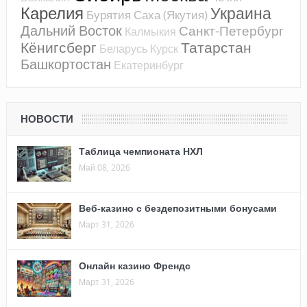
Карелия
Украина
Бурятия
Саха (Якутия)
Дальний Восток
Санкт-Петербург
Калмыкия
Кёнигсберг
Татарстан
Беларусь
Курск
Башкортостан
Екатеринбург
НОВОСТИ
Таблица чемпионата НХЛ
Май 08, 2026
Веб-казино с бездепозитными бонусами
Март 31, 2026
Онлайн казино Френдс
Март 31, 2026