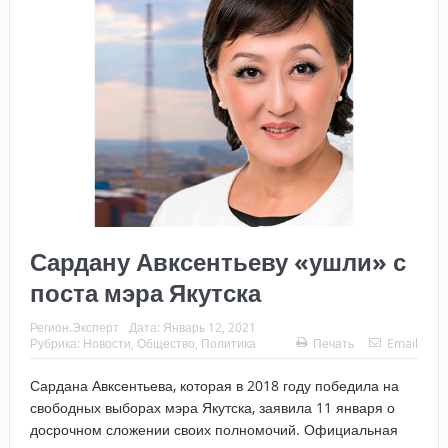
Сардану Авксентьеву «ушли» с
поста мэра Якутска
Регион.Эксперт
Дата:
Январь 12, 2021
Рубрика:
Новости
,
Общество
,
Политика
Печать
Email
Сардана Авксентьева, которая в 2018 году победила на
свободных выборах мэра Якутска, заявила 11 января о
досрочном сложении своих полномочий. Официальная