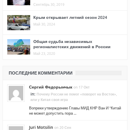
Сентябрь 30, 2019
Крым открывает летний сезон 2024
Май 30, 2024
Общая судьба независимых
регионалистских движений в России
Май 23, 2020
ПОСЛЕДНИЕ КОММЕНТАРИИ
Сергий Федорынчык
on 17 Окт
in:
Почему России не помог «поворот на Восток»,
или у Китая своя игра
Вопреки утверждению Главы МИД КНР Ван И "Китай
не может допустить пора ...
Juri Motsilin
on 20 Сен