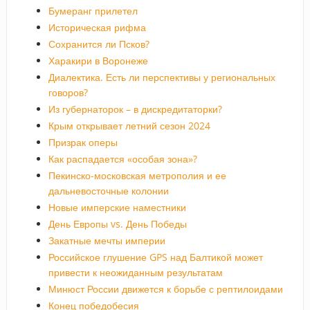
Бумеранг прилетел
Историческая рифма
Сохранится ли Псков?
Харакири в Воронеже
Диалектика. Есть ли перспективы у региональных
говоров?
Из губернаторок – в дискредитаторки?
Крым открывает летний сезон 2024
Призрак оперы
Как распадается «особая зона»?
Пекинско-московская метрополия и ее
дальневосточные колонии
Новые имперские наместники
День Европы vs. День Победы
Закатные мечты империи
Российское глушение GPS над Балтикой может
привести к неожиданным результатам
Минюст России движется к борьбе с рептилоидами
Конец победобесия