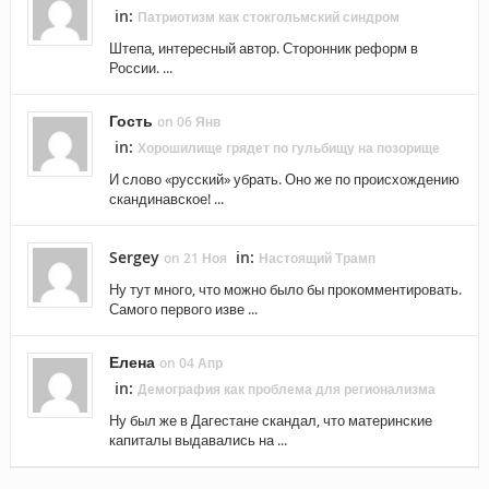
in:
Патриотизм как стокгольмский синдром
Штепа, интересный автор. Сторонник реформ в
России. ...
Гость
on 06 Янв
in:
Хорошилище грядет по гульбищу на позорище
И слово «русский» убрать. Оно же по происхождению
скандинавское! ...
Sergey
in:
on 21 Ноя
Настоящий Трамп
Ну тут много, что можно было бы прокомментировать.
Самого первого изве ...
Елена
on 04 Апр
in:
Демография как проблема для регионализма
Ну был же в Дагестане скандал, что материнские
капиталы выдавались на ...