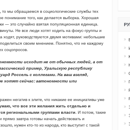
 то мы обращаемся в социологические службы тех
гое понимание того, как делается выборка. Хорошая
рки — это случайно взятая популяционная единица.
РУ
двинуты. Не все люди хотят ходить на фокус-группы и
да ходят, руководствуются двумя мотивами: небольшие
 поделиться своим мнением. Понятно, что не каждому
ех соцопросов.
номности исходит не от обычных людей, а от
лассический пример, Уральскую республику
уард Россель с коллегами. На ваш взгляд,
е хотят сейчас: автономности или
ажен негатив к элите, что никакие ее инициативы уже
думаю, что все эти желания жить отдельно и
ся региональными группами власти
. И потом, такие
и прямо завтра готовы начать действовать и
зошло, нужен кто-то из народа, кто выступит с такой