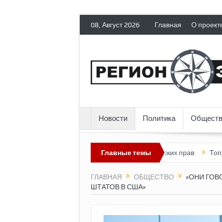
08, Август 2026
Главная
О проект
Новости
Политика
Обществ
ает политических эмигрантов гражданских прав
Главные темы
Топливный криз
ГЛАВНАЯ
ОБЩЕСТВО
«ОНИ ГОВ
ШТАТОВ В США»