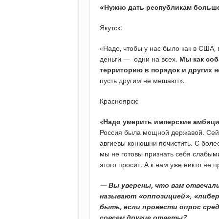
«Нужно дать республикам больш
Якутск:
«Надо, чтобы у нас было как в США, 
деньги — одни на всех.
Мы как соб
территорию в порядок и других н
пусть другим не мешают».
Красноярск:
«
Надо умерить имперские амбици
Россия была мощной державой. Сей
авгиевы конюшни почистить. С боле
мы не готовы признать себя слабыми,
этого просит. А к нам уже никто не п
— Вы уверены, что вам отвечали 
называют «оппозицией», «либер
быть, если провести опрос сред
совсем другие ответы?