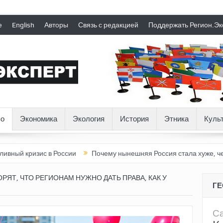
е
English
Авторы
Связь с редакцией
Поддержать Регион.Эк
о
Экономика
Экология
История
Этника
Куль
ис в России
Почему нынешняя Россия стала хуже, чем СССР?
ОРЯТ, ЧТО РЕГИОНАМ НУЖНО ДАТЬ ПРАВА, КАК У
Г
Са