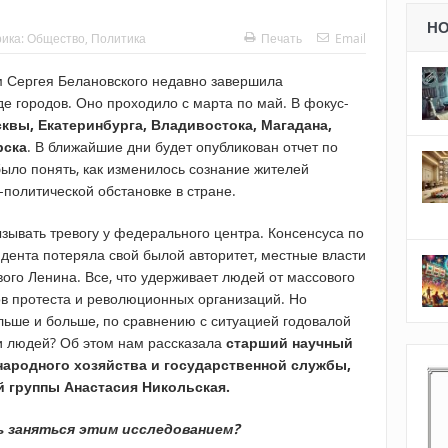
Н
рика:
Общество
,
Политика
Печать
Email
м Сергея Белановского недавно завершила
е городов. Оно проходило с марта по май. В фокус-
квы, Екатеринбурга, Владивостока, Магадана,
рска
. В ближайшие дни будет опубликован отчет по
ыло понять, как изменилось сознание жителей
-политической обстановке в стране.
зывать тревогу у федерального центра. Консенсуса по
дента потеряла свой былой авторитет, местные власти
ого Ленина. Все, что удерживает людей от массового
ов протеста и революционных организаций. Но
льше и больше, по сравнению с ситуацией годовалой
ии людей? Об этом нам рассказала
старший научный
народного хозяйства и государственной службы,
 группы Анастасия Никольская.
ь заняться этим исследованием?