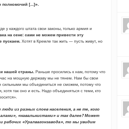
е полномочий […]».
где у каждого штата свои законы, только армия и
ака на сене: сами не можем привести эту
е пускаем.
Хотят в Кремле так жить — пусть живут, но
и нашей страны.
Раньше просились к нам, потому что
час на мощную державу мы не тянем. Нам бы свои
е сильными мы объединиться не сможем, потому что
 хотя так оно и есть. Надо объединяться с теми, кто
росится».
люди из разных слоев населения, а не те, кого
алами», «навальнистами» и так далее? Может
и рабочих «Уралвагонзавода», то мы увидим