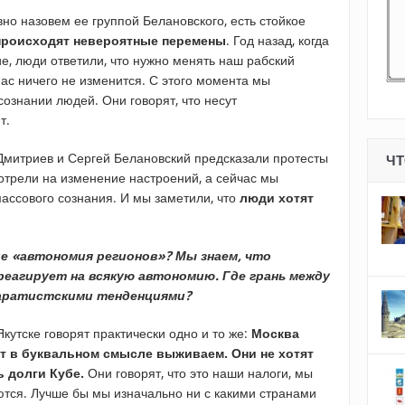
но назовем ее группой Белановского, есть стойкое
происходят невероятные перемены
. Год назад, когда
е, люди ответили, что нужно менять наш рабский
нас ничего не изменится. С этого момента мы
ознании людей. Они говорят, что несут
т.
Дмитриев и Сергей Белановский предсказали протесты
ЧТ
отрели на изменение настроений, а сейчас мы
ассового сознания. И мы заметили, что
люди хотят
е «автономия регионов»? Мы знаем, что
еагирует на всякую автономию. Где грань между
паратистскими тенденциями?
кутске говорят практически одно и то же:
Москва
ут в буквальном смысле выживаем. Они не хотят
ь долги Кубе.
Они говорят, что это наши налоги, мы
ются. Лучше бы мы изначально ни с какими странами