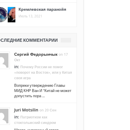
Кремлевская паранойя
Июль 13, 2021
СЛЕДНИЕ КОММЕНТАРИИ
Сергий Федорынчык
on 17
Окт
in:
Почему России не помог
«поворот на Восток», или у Китая
своя игра
Вопреки утверждению Главы
МИД КНР Ван И "Китай не может
допустить пора ...
Juri Motsilin
on 20 Сен
in:
Патриотизм как
стокгольмский синдром