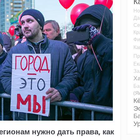
К
Но
Да
Се
Кр
Фи
Ка
Пр
Ек
За
Ха
Ба
(Я
К
Э
Б
У
егионам нужно дать права, как