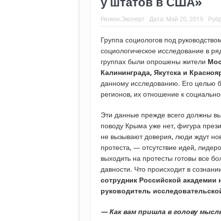
у штатов в США»
Регион.Эксперт
Дата:
Май 20, 2019
Руб
Группа социологов под руководство
социологическое исследование в ряд
группах были опрошены жители
Мос
Калининграда, Якутска и Красноя
данному исследованию. Его целью б
регионов, их отношение к социально
Эти данные прежде всего должны вы
поводу Крыма уже нет, фигура прези
не вызывают доверия, люди ждут нов
протеста, — отсутствие идей, лидер
выходить на протесты готовы все бо
давности. Что происходит в сознан
сотрудник Российской академии 
руководитель исследовательской
— Как вам пришла в голову мысл