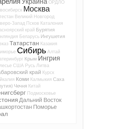
арелия
Украина
ОРДЛО
Москва
восибирск
гестан
Великий Новгород
веро-Запад
Псков
Каталония
Бурятия
асноярский край
Ингушетия
нляндия
Беларусь
Татарстан
вказ
Казакия
Сибирь
иморье
Алтай
Ингрия
Крым
атеринбург
лесье
США
Русь
Литва
баровский край
Курск
Коми
Саха
йкалия
Калмыкия
кутия)
Чечня
Китай
ёнигсберг
Подмосковье
стония
Дальний Восток
ашкортостан
Поморье
рал