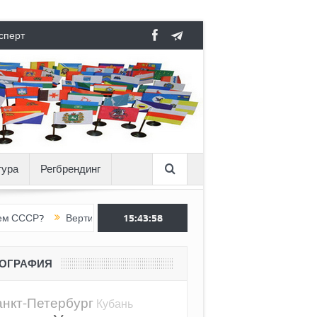
сперт
тура
Регбрендинг
Вертикаль под давлением
15:43:59
Тоннель в пустоте, как Ёжик в тума
ЕОГРАФИЯ
нкт-Петербург
Кубань