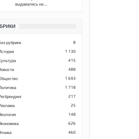
выдавались на ...
БРИКИ
Без рубрики
8
История
1 130
Культура
415
Новости
488
Общество
1 693
Политика
1 718
Регбрендинг
217
Реклама
25
Экология
148
Экономика
626
Этника
460