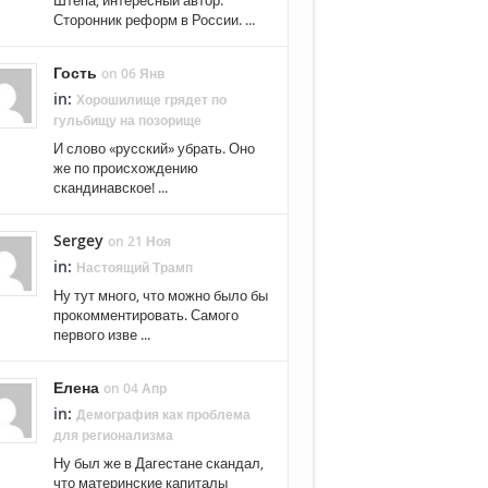
Штепа, интересный автор.
Сторонник реформ в России. ...
Гость
on 06 Янв
in:
Хорошилище грядет по
гульбищу на позорище
И слово «русский» убрать. Оно
же по происхождению
скандинавское! ...
Sergey
on 21 Ноя
in:
Настоящий Трамп
Ну тут много, что можно было бы
прокомментировать. Самого
первого изве ...
Елена
on 04 Апр
in:
Демография как проблема
для регионализма
Ну был же в Дагестане скандал,
что материнские капиталы