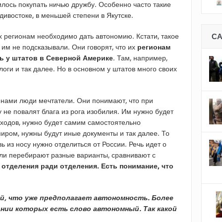
илось покупать ничью дружбу. Особенно часто такие
дивостоке, в меньшей степени в Якутске.
х регионам необходимо дать автономию. Кстати, такое
С
им не подсказывали. Они говорят, что их
регионам
ть у штатов в Северной Америке
. Там, например,
ги и так далее. Но в основном у штатов много своих
 нами люди мечтатели. Они понимают, что при
 не повалят блага из рога изобилия. Им нужно будет
доходов, нужно будет самим самостоятельно
иром, нужны будут иные документы и так далее. То
вь из носу нужно отделиться от России. Речь идет о
ели перебирают разные варианты, сравнивают с
 отделения ради отделения. Есть понимание, что
й, что уже предполагает автономность. Более
вании которых есть слово автономный. Так какой