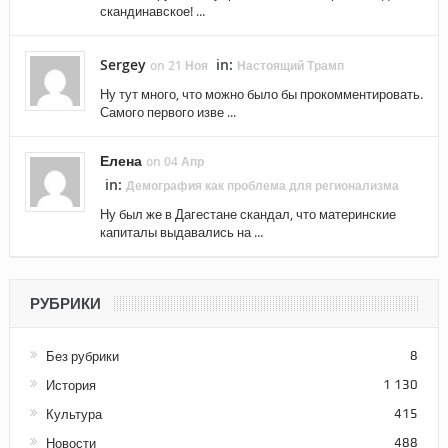
скандинавское! ...
Sergey
in:
on 21 Ноя
Настоящий Трамп
Ну тут много, что можно было бы прокомментировать.
Самого первого изве ...
Елена
on 04 Апр
in:
Демография как проблема для регионализма
Ну был же в Дагестане скандал, что материнские
капиталы выдавались на ...
РУБРИКИ
Без рубрики
8
История
1 130
Культура
415
Новости
488