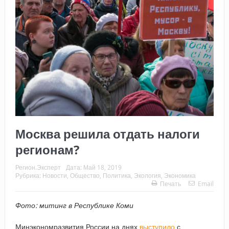
Москва решила отдать налоги
регионам?
Регион.Эксперт
Дата:
Май 18, 2019
Рубрика:
Новости
,
Общество
,
Политика
,
Экология
,
Экономика
Печать
Email
Фото: митинг в Республике Коми
Минэкономразвития России на днях
выступило
с