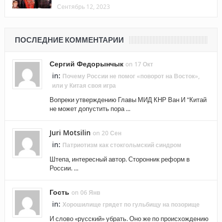
Сентябрь 12, 2023
ПОСЛЕДНИЕ КОММЕНТАРИИ
Сергий Федорынчык
on 17 Окт
in:
Почему России не помог «поворот на Восток»,
или у Китая своя игра
Вопреки утверждению Главы МИД КНР Ван И "Китай
не может допустить пора ...
Juri Motsilin
on 20 Сен
in:
Патриотизм как стокгольмский синдром
Штепа, интересный автор. Сторонник реформ в
России. ...
Гость
on 06 Янв
in:
Хорошилище грядет по гульбищу на позорище
И слово «русский» убрать. Оно же по происхождению