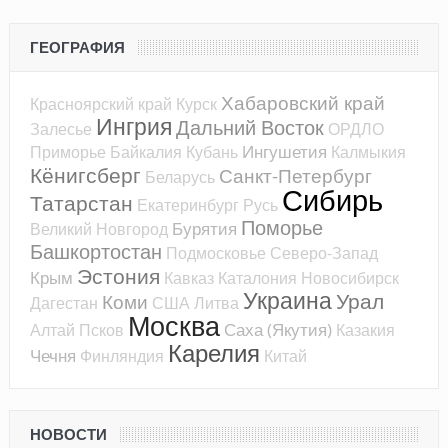
ГЕОГРАФИЯ
Хабаровский край
Красноярский край
Курск
Ингрия
Дальний Восток
Залесье
ОРДЛО
Ингушетия
Приморье
Байкалия
Кубань
Калмыкия
Кёнигсберг
Санкт-Петербург
Беларусь
Сибирь
Татарстан
Екатеринбург
Русь
Поморье
Бурятия
Великий Новгород
Башкортостан
Подмосковье
Северо-Запад
Эстония
Крым
Кавказ
Каталония
Новосибирск
Украина
Урал
Коми
Дагестан
США
Литва
Москва
Саха (Якутия)
Алтай
Псков
Казакия
Карелия
Чечня
Финляндия
Китай
НОВОСТИ