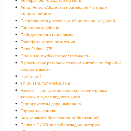
Чей враг Белгородская область?
Автор Регион.Эксперта приговорен к 2 годам
строгого режима
О токсичности российских общественных зданий
Страна-самоубийца
Победа старого над новым
Граффити герою поколения
Полу Гоблу – 75!
Сгнившие трубы самодостаточности
В российских регионах создают «штабы по борьбе с
сепаратизмом»
Нам 5 лет!
Think-tank for PostRussia
Россия — это гармоничное сочетание цирка,
тюрьмы и сумасшедшего дома
О пророческом даре имперцев
Страна-некрополь
Чем кончится бессрочная мобилизация?
Пытки в СИЗО за свой взгляд на историю