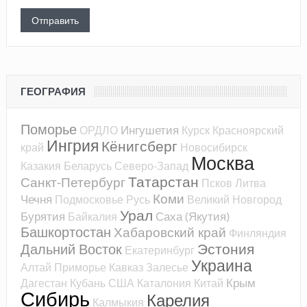
ГЕОГРАФИЯ
Поморье
Ингушетия
ОРДЛО
Курск
Красноярский
Ингрия
Кёнигсберг
край
Новосибирск
Москва
Казакия
Беларусь
Северо-Запад
Татарстан
Санкт-Петербург
Псков
Литва
Коми
Чечня
Подмосковье
Русь
Великий Новгород
Урал
Бурятия
Саха (Якутия)
Байкалия
Башкортостан
Хабаровский край
Финляндия
Эстония
Дальний Восток
Екатеринбург
Украина
Алтай
Приморье
Кавказ
Залесье
Крым
Дагестан
Кубань
США
Каталония
Китай
Сибирь
Карелия
Калмыкия