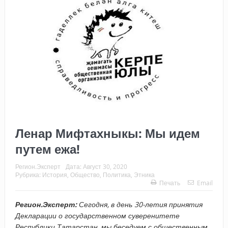
Ленар Мифтахныкы: Мы идем
путем ежа!
Регион.Эксперт
Дата:
Август 30, 2020
Рубрика:
История
,
Общество
,
Политика
,
Этника
Печать
Email
Регион.Эксперт:
Сегодня, в день 30-летия принятия
Декларации о государственном суверенитете
Республики Татарстан, мы беседуем с общественным