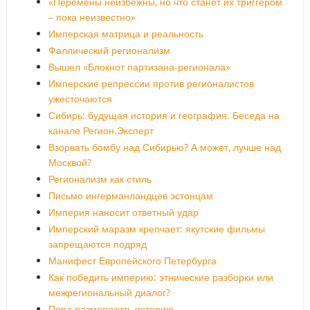
«Перемены неизбежны, но что станет их триггером
– пока неизвестно»
Имперская матрица и реальность
Фаллический регионализм
Вышел «Блокнот партизана-регионала»
Имперские репрессии против регионалистов
ужесточаются
Сибирь: будущая история и география. Беседа на
канале Регион.Эксперт
Взорвать бомбу над Сибирью? А может, лучше над
Москвой?
Регионализм как стиль
Письмо ингерманландцев эстонцам
Империя наносит ответный удар
Имперский маразм крепчает: якутские фильмы
запрещаются подряд
Манифест Европейского Петербурга
Как победить империю: этнические разборки или
межрегиональный диалог?
Пора разморозить историю