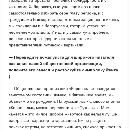
Граждане Татарстана проявляют солидарность и с
жителями Хабаровска, выступающими за право
самостоятельно избирать себе главу региона, и с
гражданами Башкортостана, которые защищают шиханы,
мы солидарны и с белорусами, которые устали от
несменяемой власти. У нас и у самих куча проблем,
решения которых сдерживаются местными
представителями путинской вертикали.
— Переведите пожалуйста для широкого читателя
название вашей общественной организации,
поясните его смысл и растолкуйте символику ёжика.
)
— Общественная организация «Керпе юлы» находится в
зачаточном состоянии, думаю, в ближайшее время, мы
объявим о ее рождении. На русский язык словосочетание
«Керпе юлы», можно перевести как «Путь ежа». Мне
кажется – это милое, доброе животное как нельзя лучше
раскрывает характер татарстанцев. Еж не рыщет в
поисках жертвы, но встретив хищника, сначала прыгает на