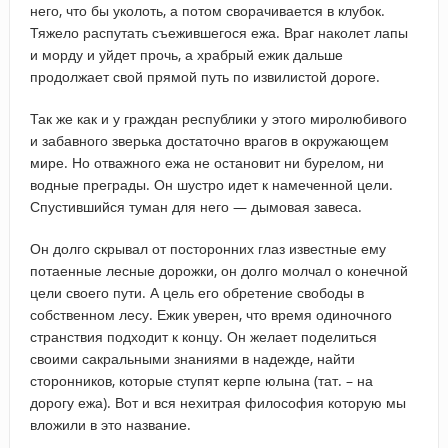
него, что бы уколоть, а потом сворачивается в клубок.
Тяжело распутать съежившегося ежа. Враг наколет лапы
и морду и уйдет прочь, а храбрый ежик дальше
продолжает свой прямой путь по извилистой дороге.
Так же как и у граждан республики у этого миролюбивого
и забавного зверька достаточно врагов в окружающем
мире. Но отважного ежа не остановит ни бурелом, ни
водные преграды. Он шустро идет к намеченной цели.
Спустившийся туман для него — дымовая завеса.
Он долго скрывал от посторонних глаз известные ему
потаенные лесные дорожки, он долго молчал о конечной
цели своего пути. А цель его обретение свободы в
собственном лесу. Ежик уверен, что время одиночного
странствия подходит к концу. Он желает поделиться
своими сакральными знаниями в надежде, найти
сторонников, которые ступят керпе юлына (тат. – на
дорогу ежа). Вот и вся нехитрая философия которую мы
вложили в это название.