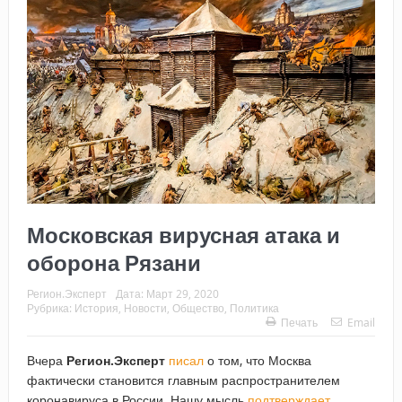
Московская вирусная атака и
оборона Рязани
Регион.Эксперт
Дата:
Март 29, 2020
Рубрика:
История
,
Новости
,
Общество
,
Политика
Печать
Email
Вчера
Регион.Эксперт
писал
о том, что Москва
фактически становится главным распространителем
коронавируса в России. Нашу мысль
подтверждает