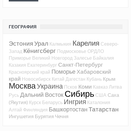
ГЕОГРАФИЯ
Карелия
Эстония
Урал
Калмыкия
Северо-
Кёнигсберг
Запад
Подмосковье
ОРДЛО
Приморье
Великий Новгород
Залесье
Байкалия
Санкт-Петербург
Казакия
Екатеринбург
Поморье
Хабаровский
Красноярский край
край
Крым
Новосибирск
Китай
Дагестан
Кубань
Москва
Украина
Коми
Псков
Кавказ
Литва
Сибирь
Дальний Восток
Саха
Русь
США
Ингрия
(Якутия)
Курск
Беларусь
Каталония
Татарстан
Башкортостан
Алтай
Финляндия
Ингушетия
Бурятия
Чечня