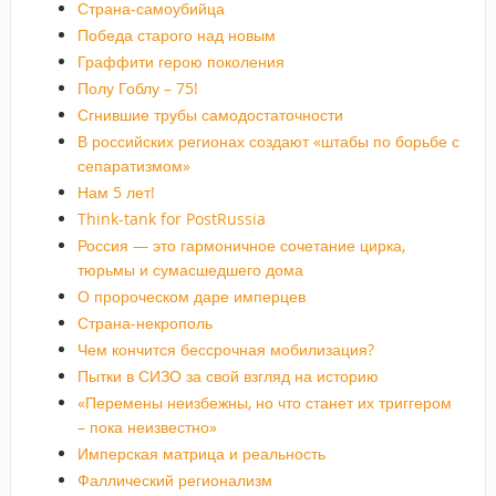
Страна-самоубийца
Победа старого над новым
Граффити герою поколения
Полу Гоблу – 75!
Сгнившие трубы самодостаточности
В российских регионах создают «штабы по борьбе с
сепаратизмом»
Нам 5 лет!
Think-tank for PostRussia
Россия — это гармоничное сочетание цирка,
тюрьмы и сумасшедшего дома
О пророческом даре имперцев
Страна-некрополь
Чем кончится бессрочная мобилизация?
Пытки в СИЗО за свой взгляд на историю
«Перемены неизбежны, но что станет их триггером
– пока неизвестно»
Имперская матрица и реальность
Фаллический регионализм