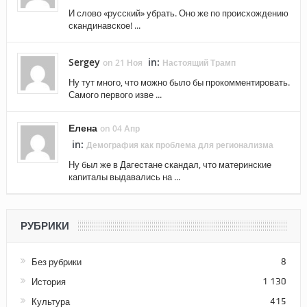
И слово «русский» убрать. Оно же по происхождению
скандинавское! ...
Sergey
in:
on 21 Ноя
Настоящий Трамп
Ну тут много, что можно было бы прокомментировать.
Самого первого изве ...
Елена
on 04 Апр
in:
Демография как проблема для регионализма
Ну был же в Дагестане скандал, что материнские
капиталы выдавались на ...
РУБРИКИ
Без рубрики
8
История
1 130
Культура
415