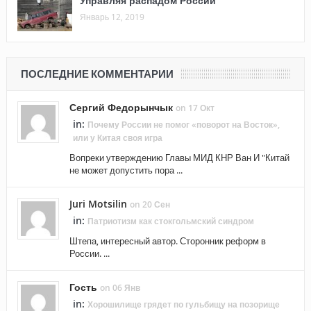
Управляя распадом России
Январь 12, 2019
ПОСЛЕДНИЕ КОММЕНТАРИИ
Сергий Федорынчык
on 17 Окт
in:
Почему России не помог «поворот на Восток»,
или у Китая своя игра
Вопреки утверждению Главы МИД КНР Ван И "Китай
не может допустить пора ...
Juri Motsilin
on 20 Сен
in:
Патриотизм как стокгольмский синдром
Штепа, интересный автор. Сторонник реформ в
России. ...
Гость
on 06 Янв
in:
Хорошилище грядет по гульбищу на позорище