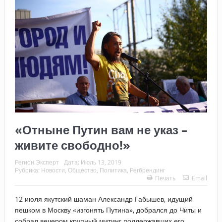
«Отныне Путин вам не указ –
живите свободно!»
Регион.Эксперт
Дата:
Июль 13, 2019
Рубрика:
Новости
,
Общество
,
Политика
,
Регбрендинг
Печать
Email
12 июля якутский шаман Александр Габышев, идущий
пешком в Москву «изгонять Путина», добрался до Читы и
собрал вечером крупный митинг поддержавших его