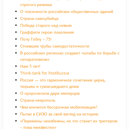
строгого режима
О токсичности российских общественных зданий
Страна-самоубийца
Победа старого над новым
Граффити герою поколения
Полу Гоблу – 75!
Сгнившие трубы самодостаточности
В российских регионах создают «штабы по борьбе с
сепаратизмом»
Нам 5 лет!
Think-tank for PostRussia
Россия — это гармоничное сочетание цирка,
тюрьмы и сумасшедшего дома
О пророческом даре имперцев
Страна-некрополь
Чем кончится бессрочная мобилизация?
Пытки в СИЗО за свой взгляд на историю
«Перемены неизбежны, но что станет их триггером
– пока неизвестно»