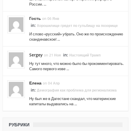
России. ...
Гость
on 06 Янв
in:
Хорошилище грядет по гульбищу на позорище
И слово «русский» убрать. Оно же по происхождению
скандинавское! ...
Sergey
in:
on 21 Ноя
Настоящий Трамп
Ну тут много, что можно было бы прокомментировать.
Самого первого изве ...
Елена
on 04 Апр
in:
Демография как проблема для регионализма
Ну был же в Дагестане скандал, что материнские
капиталы выдавались на ...
РУБРИКИ