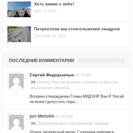
Хоть камни с неба?
Май 12, 2020
Патриотизм как стокгольмский синдром
Сентябрь 20, 2025
ПОСЛЕДНИЕ КОММЕНТАРИИ
Сергий Федорынчык
on 17 Окт
in:
Почему России не помог «поворот на Восток»,
или у Китая своя игра
Вопреки утверждению Главы МИД КНР Ван И "Китай
не может допустить пора ...
Juri Motsilin
on 20 Сен
in:
Патриотизм как стокгольмский синдром
Штепа, интересный автор. Сторонник реформ в