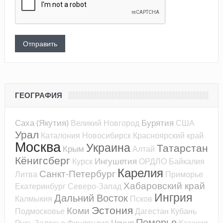
ГЕОГРАФИЯ
Саха (Якутия)
Бурятия
Великий Новгород
США
Урал
Каталония
Новосибирск
Красноярский край
Москва
Украина
Татарстан
Крым
Алтай
Кёнигсберг
Ингушетия
Курск
ОРДЛО
Байкалия
Карелия
Санкт-Петербург
Литва
Приморье
Хабаровский край
Екатеринбург
Северо-Запад
Ингрия
Дальний Восток
Калмыкия
Псков
Эстония
Коми
Подмосковье
Дагестан
Кубань
Поморье
Чечня
Русь
Залесье
Финляндия
Казакия