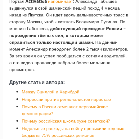
Портал
Activatiсa
напоминает
: Александр Габышев
выдвинулся в свой шаманский пеший поход 4 месяца
назад из Якутска. Он идет вдоль дальневосточных трасс в
сторону Москвы, чтобы «изгнать Владимира Путина». По
мнению Габышева,
действующий президент России –
порождение тёмных сил, с которым может
справиться только настоящий шаман.
На данный
момент Александр преодолел более 2 тысяч километров.
За это время он успел пообщаться с сотнями водителей,
а его видео-проповеди набрали более миллиона
просмотров.
Другие статьи автора:
Между Сциллой и Харибдой
Репрессии против регионалистов нарастают
Почему в России отменяют первомайские
демонстрации?
Почему российская школа хуже советской?
Недельные расходы на войну превысили годовые
бюджеты 75% российских регионов