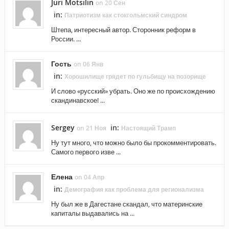
Juri Motsilin
on 20 Сен
in:
Патриотизм как стокгольмский синдром
Штепа, интересный автор. Сторонник реформ в
России. ...
Гость
on 06 Янв
in:
Хорошилище грядет по гульбищу на позорище
И слово «русский» убрать. Оно же по происхождению
скандинавское! ...
Sergey
in:
on 21 Ноя
Настоящий Трамп
Ну тут много, что можно было бы прокомментировать.
Самого первого изве ...
Елена
on 04 Апр
in:
Демография как проблема для регионализма
Ну был же в Дагестане скандал, что материнские
капиталы выдавались на ...