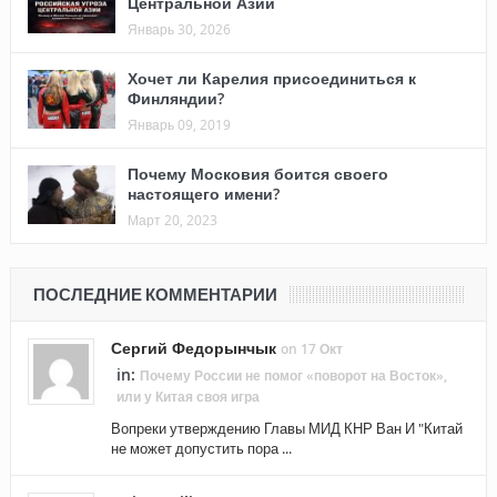
Центральной Азии
Январь 30, 2026
Хочет ли Карелия присоединиться к
Финляндии?
Январь 09, 2019
Почему Московия боится своего
настоящего имени?
Март 20, 2023
ПОСЛЕДНИЕ КОММЕНТАРИИ
Сергий Федорынчык
on 17 Окт
in:
Почему России не помог «поворот на Восток»,
или у Китая своя игра
Вопреки утверждению Главы МИД КНР Ван И "Китай
не может допустить пора ...