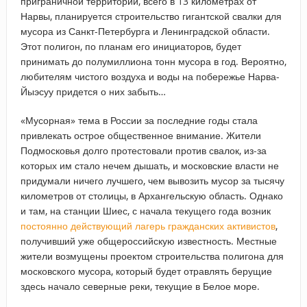
приграничной территории, всего в 13 километрах от
Нарвы, планируется строительство гигантской свалки для
мусора из Санкт-Петербурга и Ленинградской области.
Этот полигон, по планам его инициаторов, будет
принимать до полумиллиона тонн мусора в год. Вероятно,
любителям чистого воздуха и воды на побережье Нарва-
Йыэсуу придется о них забыть…
«Мусорная» тема в России за последние годы стала
привлекать острое общественное внимание. Жители
Подмосковья долго протестовали против свалок, из-за
которых им стало нечем дышать, и московские власти не
придумали ничего лучшего, чем вывозить мусор за тысячу
километров от столицы, в Архангельскую область. Однако
и там, на станции Шиес, с начала текущего года возник
постоянно действующий лагерь гражданских активистов
,
получивший уже общероссийскую известность. Местные
жители возмущены проектом строительства полигона для
московского мусора, который будет отравлять берущие
здесь начало северные реки, текущие в Белое море.