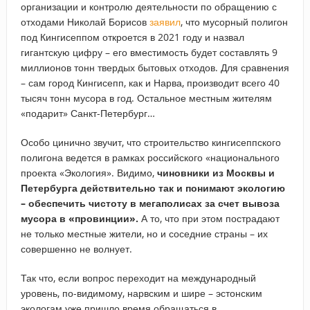
организации и контролю деятельности по обращению с
отходами Николай Борисов
заявил
, что мусорный полигон
под Кингисеппом откроется в 2021 году и назвал
гигантскую цифру – его вместимость будет составлять 9
миллионов тонн твердых бытовых отходов. Для сравнения
– сам город Кингисепп, как и Нарва, производит всего 40
тысяч тонн мусора в год. Остальное местным жителям
«подарит» Санкт-Петербург…
Особо цинично звучит, что строительство кингисеппского
полигона ведется в рамках российского «национального
проекта «Экология». Видимо,
чиновники из Москвы и
Петербурга действительно так и понимают экологию
– обеспечить чистоту в мегаполисах за счет вывоза
мусора в «провинции».
А то, что при этом пострадают
не только местные жители, но и соседние страны – их
совершенно не волнует.
Так что, если вопрос переходит на международный
уровень, по-видимому, нарвским и шире – эстонским
экологам уже пришло время обращаться в