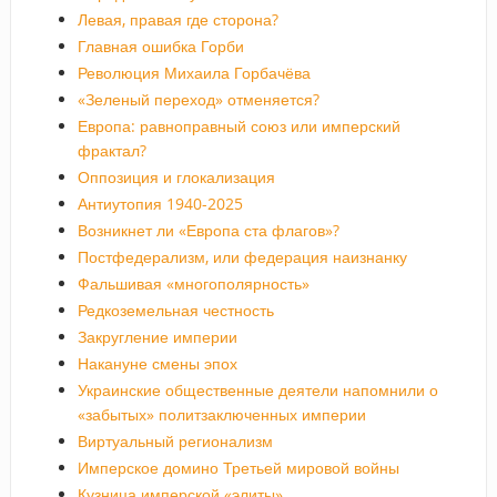
Левая, правая где сторона?
Главная ошибка Горби
Революция Михаила Горбачёва
«Зеленый переход» отменяется?
Европа: равноправный союз или имперский
фрактал?
Оппозиция и глокализация
Антиутопия 1940-2025
Возникнет ли «Европа ста флагов»?
Постфедерализм, или федерация наизнанку
Фальшивая «многополярность»
Редкоземельная честность
Закругление империи
Накануне смены эпох
Украинские общественные деятели напомнили о
«забытых» политзаключенных империи
Виртуальный регионализм
Имперское домино Третьей мировой войны
Кузница имперской «элиты»