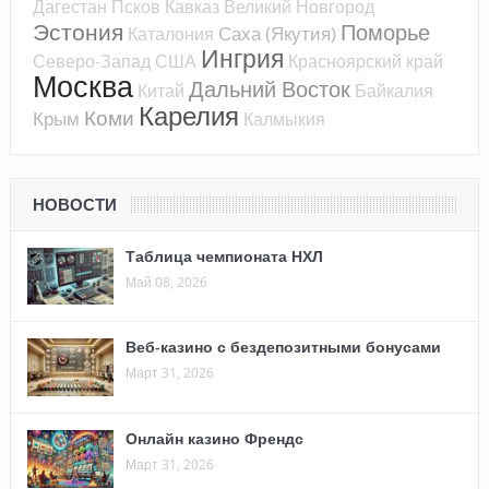
Дагестан
Псков
Кавказ
Великий Новгород
Эстония
Поморье
Саха (Якутия)
Каталония
Ингрия
Северо-Запад
США
Красноярский край
Москва
Дальний Восток
Китай
Байкалия
Карелия
Коми
Крым
Калмыкия
НОВОСТИ
Таблица чемпионата НХЛ
Май 08, 2026
Веб-казино с бездепозитными бонусами
Март 31, 2026
Онлайн казино Френдс
Март 31, 2026