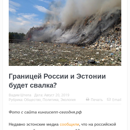
Границей России и Эстонии
будет свалка?
Вадим Штепа
Дата:
Август 20, 2019
Рубрика:
Общество
,
Политика
,
Экология
Печать
Email
Фото с сайта кингисепп-сегодня.рф
Недавно эстонские медиа
сообщили
, что на российской