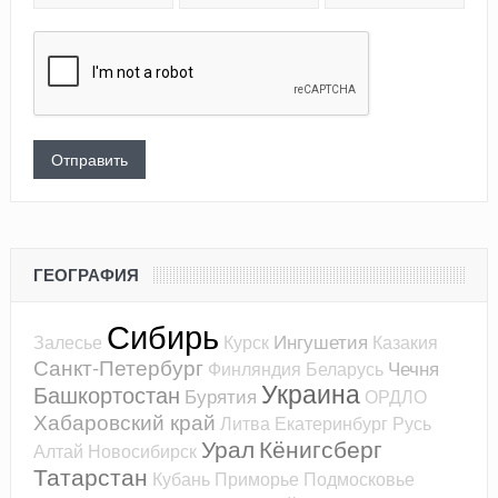
ГЕОГРАФИЯ
Сибирь
Ингушетия
Залесье
Курск
Казакия
Санкт-Петербург
Чечня
Финляндия
Беларусь
Украина
Башкортостан
Бурятия
ОРДЛО
Хабаровский край
Литва
Екатеринбург
Русь
Урал
Кёнигсберг
Алтай
Новосибирск
Татарстан
Кубань
Приморье
Подмосковье