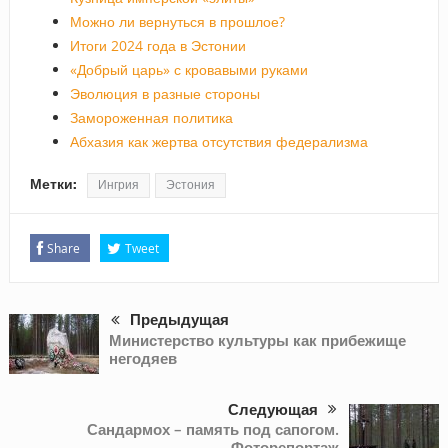
Можно ли вернуться в прошлое?
Итоги 2024 года в Эстонии
«Добрый царь» с кровавыми руками
Эволюция в разные стороны
Замороженная политика
Абхазия как жертва отсутствия федерализма
Метки:
Ингрия
Эстония
Share
Tweet
Предыдущая
Министерство культуры как прибежище
негодяев
Следующая
Сандармох – память под сапогом.
Фоторепортаж