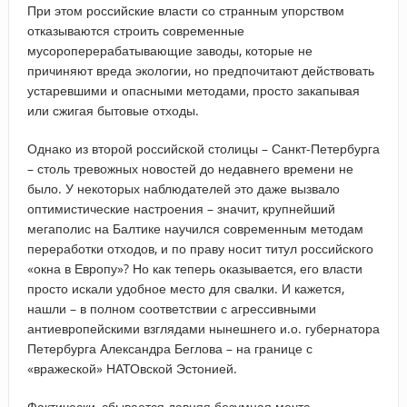
При этом российские власти со странным упорством
отказываются строить современные
мусороперерабатывающие заводы, которые не
причиняют вреда экологии, но предпочитают действовать
устаревшими и опасными методами, просто закапывая
или сжигая бытовые отходы.
Однако из второй российской столицы – Санкт-Петербурга
– столь тревожных новостей до недавнего времени не
было. У некоторых наблюдателей это даже вызвало
оптимистические настроения – значит, крупнейший
мегаполис на Балтике научился современным методам
переработки отходов, и по праву носит титул российского
«окна в Европу»? Но как теперь оказывается, его власти
просто искали удобное место для свалки. И кажется,
нашли – в полном соответствии с агрессивными
антиевропейскими взглядами нынешнего и.о. губернатора
Петербурга Александра Беглова – на границе с
«вражеской» НАТОвской Эстонией.
Фактически, сбывается давняя безумная мечта