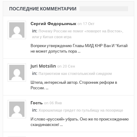
ПОСЛЕДНИЕ КОММЕНТАРИИ
Сергий Федорынчык
on 17 Окт
in:
Почему России не помог «поворот на Восток»,
или у Китая своя игра
Вопреки утверждению Главы МИД КНР Ван И "Китай
не может допустить пора ...
Juri Motsilin
on 20 Сен
in:
Патриотизм как стокгольмский синдром
Штепа, интересный автор. Сторонник реформ в
России. ...
Гость
on 06 Янв
in:
Хорошилище грядет по гульбищу на позорище
И слово «русский» убрать. Оно же по происхождению
скандинавское! ...