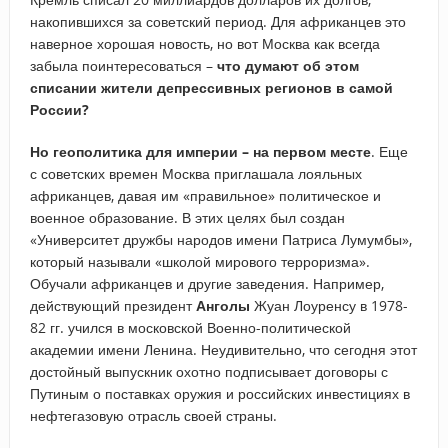
накопившихся за советский период. Для африканцев это
наверное хорошая новость, но вот Москва как всегда
забыла поинтересоваться –
что думают об этом
списании жители депрессивных регионов в самой
России?
Но
геополитика для империи – на первом месте
. Еще
с советских времен Москва приглашала лояльных
африканцев, давая им «правильное» политическое и
военное образование. В этих целях был создан
«Университет дружбы народов имени Патриса Лумумбы»,
который называли «школой мирового терроризма».
Обучали африканцев и другие заведения. Например,
действующий президент
Анголы
Жуан Лоуренсу в 1978-
82 гг. учился в московской Военно-политической
академии имени Ленина. Неудивительно, что сегодня этот
достойный выпускник охотно подписывает договоры с
Путиным о поставках оружия и российских инвестициях в
нефтегазовую отрасль своей страны.