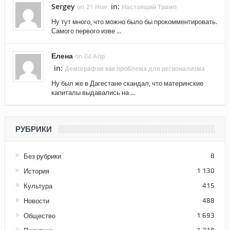
Sergey
in:
on 21 Ноя
Настоящий Трамп
Ну тут много, что можно было бы прокомментировать.
Самого первого изве ...
Елена
on 04 Апр
in:
Демография как проблема для регионализма
Ну был же в Дагестане скандал, что материнские
капиталы выдавались на ...
РУБРИКИ
Без рубрики
8
История
1 130
Культура
415
Новости
488
Общество
1 693