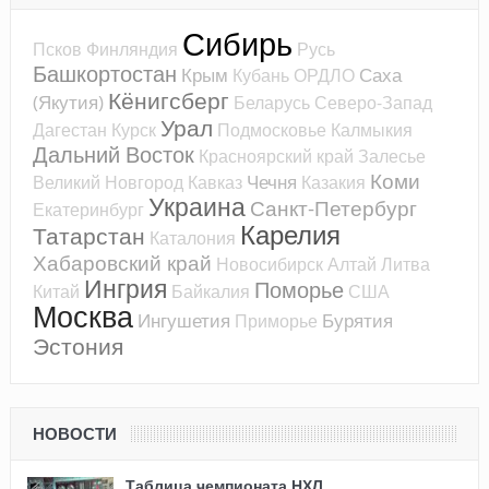
Сибирь
Псков
Финляндия
Русь
Башкортостан
Крым
Саха
Кубань
ОРДЛО
Кёнигсберг
(Якутия)
Беларусь
Северо-Запад
Урал
Дагестан
Курск
Подмосковье
Калмыкия
Дальний Восток
Красноярский край
Залесье
Коми
Чечня
Великий Новгород
Кавказ
Казакия
Украина
Санкт-Петербург
Екатеринбург
Карелия
Татарстан
Каталония
Хабаровский край
Новосибирск
Алтай
Литва
Ингрия
Поморье
Китай
Байкалия
США
Москва
Ингушетия
Бурятия
Приморье
Эстония
НОВОСТИ
Таблица чемпионата НХЛ