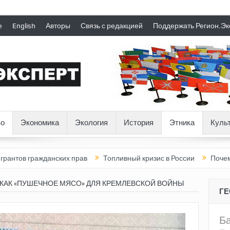
е
English
Авторы
Связь с редакцией
Поддержать Регион.Эк
о
Экономика
Экология
История
Этника
Куль
жданских прав
Топливный кризис в России
Почему нынешняя 
КАК «ПУШЕЧНОЕ МЯСО» ДЛЯ КРЕМЛЕВСКОЙ ВОЙНЫ
Г
Б