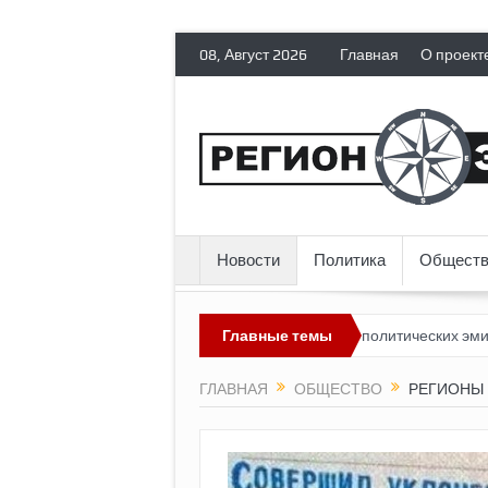
08, Август 2026
Главная
О проект
Новости
Политика
Обществ
ядит невозможным?
Россия лишает политических эмигрантов гра
Главные темы
ГЛАВНАЯ
ОБЩЕСТВО
РЕГИОНЫ 