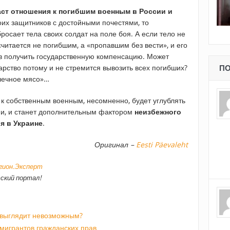
раст отношения к погибшим военным в России и
оих защитников с достойными почестями, то
росает тела своих солдат на поле боя. А если тело не
считается не погибшим, а «пропавшим без вести», и его
в получить государственную компенсацию. Может
арство потому и не стремится вывозить всех погибших?
ПО
ушечное мясо»…
 к собственным военным, несомненно, будет углублять
ми, и станет дополнительным фактором
неизбежного
я в Украине
.
Оригинал –
Eesti Päevaleht
егион.Эксперт
ский портал!
 выглядит невозможным?
мигрантов гражданских прав