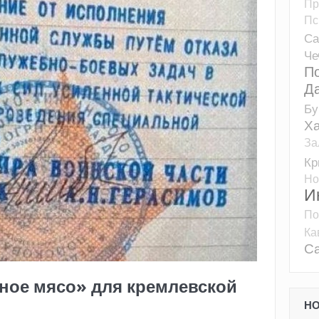
Пр
Пс
Са
Че
П
Д
Бу
Ха
За
К
Но
И
По
Ка
Са
ное мясо» для кремлевской
Н