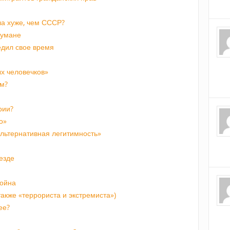
а хуже, чем СССР?
 тумане
едил свое время
х человечков»
м?
рии?
о»
альтернативная легитимность»
езде
война
акже «террориста и экстремиста»)
ее?