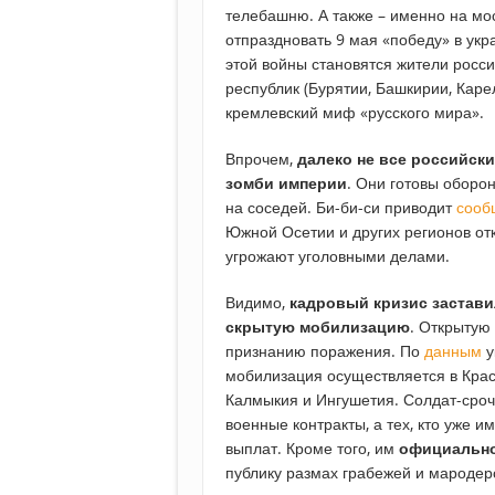
телебашню. А также – именно на мо
отпраздновать 9 мая «победу» в ук
этой войны становятся жители росси
республик (Бурятии, Башкирии, Карел
кремлевский миф «русского мира».
Впрочем,
далеко не все российс
зомби империи
. Они готовы оборон
на соседей. Би-би-си приводит
сооб
Южной Осетии и других регионов отк
угрожают уголовными делами.
Видимо,
кадровый кризис застави
скрытую мобилизацию
. Открытую
признанию поражения. По
данным
у
мобилизация осуществляется в Крас
Калмыкия и Ингушетия. Солдат-сроч
военные контракты, а тех, кто уже
выплат. Кроме того, им
официально
публику размах грабежей и мародер