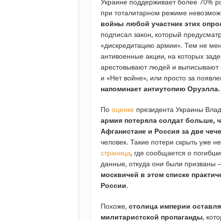
Украине поддерживает более 70% ро
при тоталитарном режиме невозможн
войны любой участник этих опро
подписал закон, который предусматр
«дискредитацию армии». Тем не мен
антивоенные акции, на которых зад
арестовывают людей и выписывают 
и «Нет войне», или просто за появл
напоминает антиутопию Оруэлла.
По
оценке
президента Украины Влад
армия потеряла солдат больше, ч
Афганистане и Россия за две чеч
человек. Такие потери скрыть уже н
страница
, где сообщается о погибш
данные, откуда они были призваны –
москвичей в этом списке практич
России
.
Похоже,
столица империи
оставля
милитаристской пропаганды
, кот