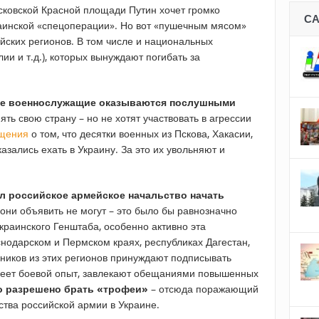
сковской Красной площади Путин хочет громко
С
раинской «спецоперации». Но вот «пушечным мясом»
йских регионов. В том числе и национальных
ии и т.д.), которых вынуждают погибать за
кие военнослужащие оказываются послушными
ять свою страну – но не хотят участвовать в агрессии
щения
о том, что десятки военных из Пскова, Хакасии,
азались ехать в Украину. За это их увольняют и
л российское армейское начальство начать
 они объявить не могут – это было бы равнозначно
краинского Генштаба, особенно активно эта
нодарском и Пермском краях, республиках Дагестан,
ников из этих регионов принуждают подписывать
 имеет боевой опыт, завлекают обещаниями повышенных
 разрешено брать «трофеи»
– отсюда поражающий
ства российской армии в Украине.