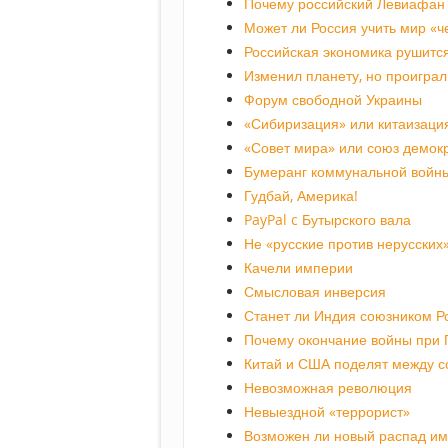
Почему российский Левиафан 
Может ли Россия учить мир «
Российская экономика рушится
Изменил планету, но проиграл
Форум свободной Украины
«Сибиризация» или китаизаци
«Совет мира» или союз демок
Бумеранг коммунальной войн
Гудбай, Америка!
PayPal c Бутырского вала
Не «русские против нерусских
Качели империи
Смысловая инверсия
Станет ли Индия союзником Р
Почему окончание войны при 
Китай и США поделят между с
Невозможная революция
Невыездной «террорист»
Возможен ли новый распад им