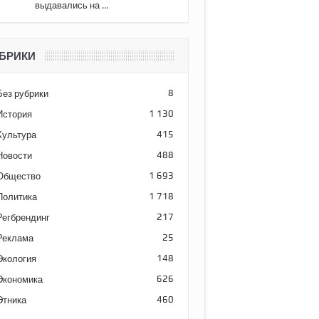
выдавались на ...
БРИКИ
Без рубрики
8
История
1 130
Культура
415
Новости
488
Общество
1 693
Политика
1 718
Регбрендинг
217
Реклама
25
Экология
148
Экономика
626
Этника
460