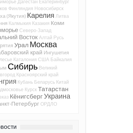
иморье
Дагестан
Екатеринбург
ков
Финляндия
Новосибирск
Карелия
ха (Якутия)
Литва
Коми
чня
Калмыкия
Казакия
оморье
Северо-Запад
альний Восток
Алтай
Русь
Москва
Урал
рятия
баровский край
Ингушетия
лесье
Каталония
США
Байкалия
Сибирь
рым
Великий
вгород
Красноярский край
нгрия
Кубань
Беларусь
Китай
Татарстан
дмосковье
Курск
Украина
Кёнигсберг
вказ
нкт-Петербург
ОРДЛО
ОВОСТИ