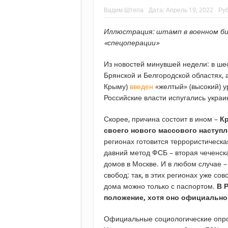
Вадим Штепа
Дата:
Апрель 19, 2022
Ру
Иллюстрация: штамп в военном би
«спецоперации»
Из новостей минувшей недели: в шес
Брянской и Белгородской областях, 
Крыму)
введен
«желтый» (высокий) у
Российские власти испугались украи
Скорее, причина состоит в ином –
К
своего нового массового наступл
регионах готовится террористическа
давний метод ФСБ – вторая чеченск
домов в Москве. И в любом случае 
свобод: так, в этих регионах уже с
дома можно только с паспортом.
В 
положение, хотя оно официально
Официальные социологические опро