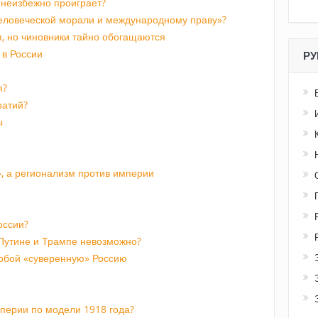
неизбежно проиграет?
человеческой морали и международному праву»?
, но чиновники тайно обогащаются
 в России
РУ
я?
ратий?
ы
», а регионализм против империи
оссии?
Путине и Трампе невозможно?
обой «суверенную» Россию
перии по модели 1918 года?