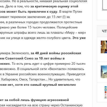
ссиян. Но в реальности, никакая реальная социология
а. Дело в том, что
за критическую оценку этой
сов может быть привлечен к суду
. В марте Путин
ивает тюремное заключение до 15 лет (!) за
ее, в различных городах продолжаются протестные
ержано уже более 15 тысяч человек. Полицейские
ЧТ
крупные штрафы всего лишь за плакаты «Миру – мир»
ение на улице в одежде желто-голубого цвета.
Это уже
имира Зеленского,
за 48 дней войны российская
ем Советский Союз за 10 лет войны в
енских
. То есть речь идет о цифре примерно 20 тысяч
евозможно. В социальной сети «Вконтакте» появилась
их в Украине российских военнослужащих. Приводятся
 Хабаровск, Омск, Татарстан… Но удивительно, что
ески нет, хотя это самый крупный мегаполис
ет за собой лишь функцию агрессивной
орая насаждается на всю страну через Останкинскую