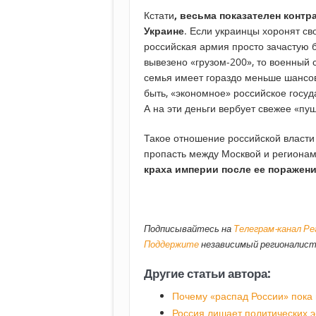
Кстати
, весьма показателен конт
Украине
. Если украинцы хоронят св
российская армия просто зачастую б
вывезено «грузом-200», то военный 
семья имеет гораздо меньше шансо
быть, «экономное» российское госуд
А на эти деньги вербует свежее «п
Такое отношение российской власти
пропасть между Москвой и региона
краха империи после ее поражени
Подписывайтесь на
Телеграм-канал Р
Поддержите
независимый регионалист
Другие статьи автора:
Почему «распад России» пока
Россия лишает политических э