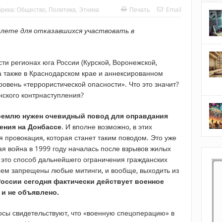
брика:
Общество
,
Политика
,
Этника
Печать
Email
лете для отказавшихся участвовать в
ти регионах юга России (Курской, Воронежской,
а также в Краснодарском крае и аннексированном
ровень «террористической опасности». Что это значит?
нского контрнаступления?
ремлю нужен очевидный повод для оправдания
ения на Донбассе
. И вполне возможно, в этих
я провокация, которая станет таким поводом. Это уже
ая война в 1999 году началась после взрывов жилых
– это способ дальнейшего ограничения гражданских
овсем запрещены любые митинги, и вообще, выходить из
России сегодня фактически действует военное
 и не объявлено.
сы свидетельствуют, что «военную спецоперацию» в