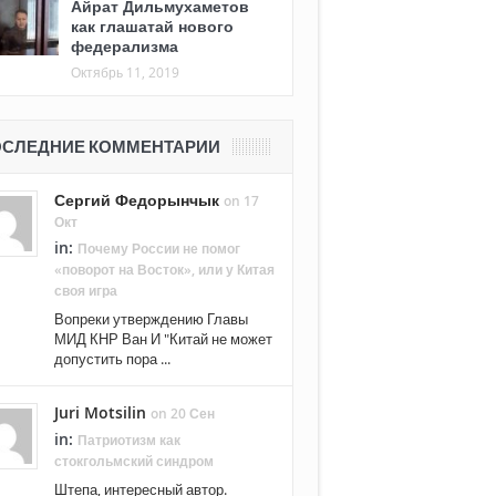
Айрат Дильмухаметов
как глашатай нового
федерализма
Октябрь 11, 2019
СЛЕДНИЕ КОММЕНТАРИИ
Сергий Федорынчык
on 17
Окт
in:
Почему России не помог
«поворот на Восток», или у Китая
своя игра
Вопреки утверждению Главы
МИД КНР Ван И "Китай не может
допустить пора ...
Juri Motsilin
on 20 Сен
in:
Патриотизм как
стокгольмский синдром
Штепа, интересный автор.