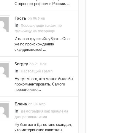
Сторонник реформ в России. ...
Гость
on 06 Янв
in:
Хорошилище грядет по
гульбищу на позорище
И слово «русский» убрать. Оно
же по происхождению
скандинавское! ...
Sergey
on 21 Ноя
in:
Настоящий Трамп
Ну тут много, что можно было бы
прокомментировать. Самого
первого изве ...
Елена
on 04 Апр
in:
Демография как проблема
для регионализма
Ну был же в Дагестане скандал,
что материнские капиталы