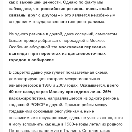
как о важнейшей ценности. Однако по факту мы
наблюдаем, что
российские регионы очень слабо
связаны друг с другом
– и это является неизбежным
следствием государственного гиперцентрализма.
Из одного региона в другой, даже соседний, самолетом
бывает проще добраться с пересадкой в Москве.
Особенно абсурдной эта
московская пересадка
выглядит при перелетах из дальневосточных
городов в сибирские
.
В соцсетях давно уже гуляет показательная схема,
демонстрирующая контраст межрегиональных
авиаперевозок в 1990 и 2009 годах. Оказывается,
всего
40 лет назад
через Москву проходило лишь 26%
пассажиропотока
, направлявшегося из одного региона
тогдашней РСФСР в другой. Прямые рейсы между
тогдашними союзными республиками, ныне
независимыми государствами, здесь не учитываются, хотя
я могу вспомнить, как еще в 1980-е годы летал из родного
Петрозаводска напрямую в Таллинн. Сегодня таких