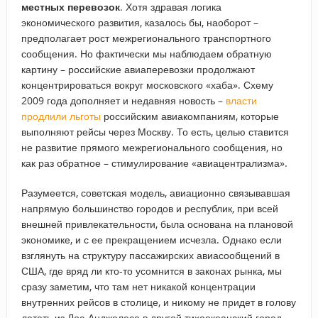
местных перевозок
. Хотя здравая логика
экономического развития, казалось бы, наоборот –
предполагает рост межрегионального транспортного
сообщения. Но фактически мы наблюдаем обратную
картину – российские авиаперевозки продолжают
концентрироваться вокруг московского «хаба». Схему
2009 года дополняет и недавняя новость –
власти
продлили льготы
российским авиакомпаниям, которые
выполняют рейсы через Москву. То есть, целью ставится
не развитие прямого межрегионального сообщения, но
как раз обратное – стимулирование «авиацентрализма».
Разумеется, советская модель, авиационно связывавшая
напрямую большинство городов и республик, при всей
внешней привлекательности, была основана на плановой
экономике, и с ее прекращением исчезла. Однако если
взглянуть на структуру пассажирских авиасообщений в
США, где вряд ли кто-то усомнится в законах рынка, мы
сразу заметим, что там нет никакой концентрации
внутренних рейсов в столице, и никому не придет в голову
лететь из Лос-Анджелеса в другой тихоокеанский город