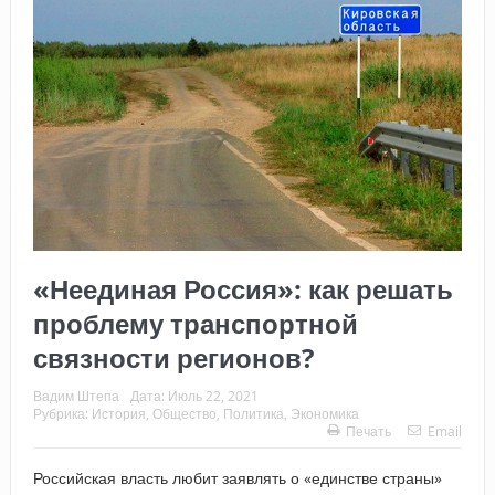
«Неединая Россия»: как решать
проблему транспортной
связности регионов?
Вадим Штепа
Дата:
Июль 22, 2021
Рубрика:
История
,
Общество
,
Политика
,
Экономика
Печать
Email
Российская власть любит заявлять о «единстве страны»