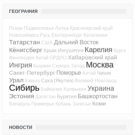
ГЕОГРАФИЯ
Псков
Подмосковье
Литва
Красноярский край
Новосибирск
Русь
Екатеринбург
Каталония
Татарстан
Дальний Восток
США
Карелия
Кёнигсберг
Крым
Ингушетия
Курск
Хабаровский край
Финляндия
Китай
ОРДЛО
Москва
Ингрия
Казакия
Северо-Запад
Поморье
Санкт-Петербург
Чечня
Алтай
Урал
Саха (Якутия)
Кавказ
Великий Новгород
Сибирь
Украина
Байкалия
Калмыкия
Эстония
Башкортостан
Бурятия
Дагестан
Коми
Беларусь
Приморье
Кубань
Залесье
НОВОСТИ