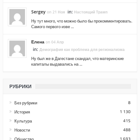
Sergey
in:
on 21 Ноя
Настоящий Трамп
Ну тут много, что можно было бы прокомментировать.
Самого первого изве ...
Елена
on 04 Апр
in:
Демография как проблема для регионализма
Ну был же в Дагестане скандал, что материнские
капиталы выдавались на ...
РУБРИКИ
Без рубрики
8
История
1 130
Культура
415
Новости
488
Общество
1 693