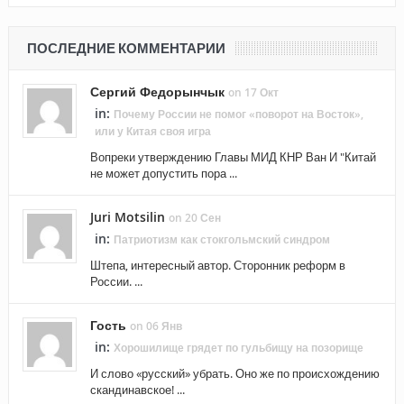
ПОСЛЕДНИЕ КОММЕНТАРИИ
Сергий Федорынчык
on 17 Окт
in:
Почему России не помог «поворот на Восток»,
или у Китая своя игра
Вопреки утверждению Главы МИД КНР Ван И "Китай
не может допустить пора ...
Juri Motsilin
on 20 Сен
in:
Патриотизм как стокгольмский синдром
Штепа, интересный автор. Сторонник реформ в
России. ...
Гость
on 06 Янв
in:
Хорошилище грядет по гульбищу на позорище
И слово «русский» убрать. Оно же по происхождению
скандинавское! ...