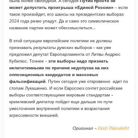
была более свободной. А сегодня
Путин просто не
может допустить проигрыша «Единой России»
– если
такое произойдет, его шансы на президентских выборах
2024 года резко упадут. Да и само это символическое
название партии может обессмыслиться…
В этой ситуации европейские политики не должны
признавать результаты думских выборов – как уже
предложил депутат Европарламента от Литвы Андрюс
Кубилюс. Точнее –
эти выборы надо признать
нелегитимными по причине недопуска на них
оппозиционных кандидатов и массовых
фальсификаций
. Путин сегодня уже откровенно идет по
стопам Лукашенко. И если Евросоюз сочтет российские
выборы соответствующими мировым стандартам –
кремлевский диктатор пойдет еще дальше по пути
ужесточения внутренней политики и возрастания
агрессивности внешней.
Оригинал –
Eesti Päevaleht