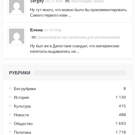
Sergey
in:
on 21 Ноя
Настоящий Трамп
Ну тут много, что можно было бы прокомментировать.
Самого первого изве ...
Елена
on 04 Апр
in:
Демография как проблема для регионализма
Ну был же в Дагестане скандал, что материнские
капиталы выдавались на ...
РУБРИКИ
Без рубрики
8
История
1 130
Культура
415
Новости
488
Общество
1 693
Политика
1 718