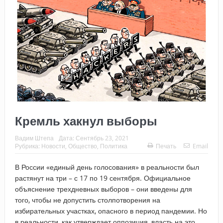
Кремль хакнул выборы
Вадим Штепа
Дата:
Сентябрь 23, 2021
Рубрика:
Новости
,
Общество
,
Политика
Печать
Email
В России «единый день голосования» в реальности был
растянут на три – с 17 по 19 сентября. Официальное
объяснение трехдневных выборов – они введены для
того, чтобы не допустить столпотворения на
избирательных участках, опасного в период пандемии. Но
в реальности, как утверждает оппозиция, власть на это