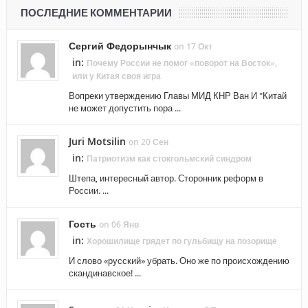
ПОСЛЕДНИЕ КОММЕНТАРИИ
Сергий Федорынчык
on 17 Окт
in:
Почему России не помог «поворот на Восток»,
или у Китая своя игра
Вопреки утверждению Главы МИД КНР Ван И "Китай
не может допустить пора ...
Juri Motsilin
on 20 Сен
in:
Патриотизм как стокгольмский синдром
Штепа, интересный автор. Сторонник реформ в
России. ...
Гость
on 06 Янв
in:
Хорошилище грядет по гульбищу на позорище
И слово «русский» убрать. Оно же по происхождению
скандинавское! ...