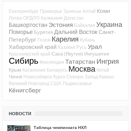
Коми
Екатеринбург
Приморье
Залесье
Алтай
Литва
ОРДЛО
Калмыкия
Дагестан
Украина
Эстония
Башкортостан
Байкалия
Поморье
Дальний Восток
Санкт-
Бурятия
Карелия
Петербург
Псков
Кубань
Урал
Хабаровский край
Казакия
Русь
Саха (Якутия)
Ингушетия
Красноярский край
Сибирь
Ингрия
Татарстан
Финляндия
Москва
Крым
Каталония
Беларусь
Китай
Чечня
Новосибирск
Курск
Северо-Запад
Кавказ
Великий Новгород
США
Подмосковье
Кёнигсберг
НОВОСТИ
Таблица чемпионата НХЛ