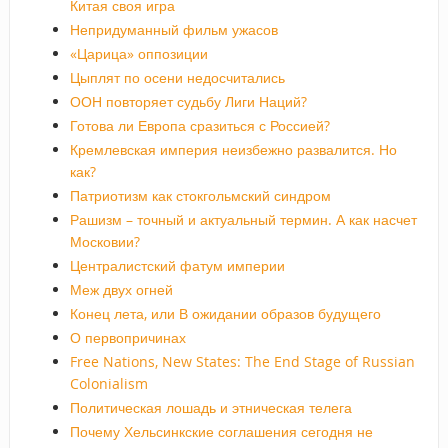
Китая своя игра
Непридуманный фильм ужасов
«Царица» оппозиции
Цыплят по осени недосчитались
ООН повторяет судьбу Лиги Наций?
Готова ли Европа сразиться с Россией?
Кремлевская империя неизбежно развалится. Но
как?
Патриотизм как стокгольмский синдром
Рашизм – точный и актуальный термин. А как насчет
Московии?
Централистский фатум империи
Меж двух огней
Конец лета, или В ожидании образов будущего
О первопричинах
Free Nations, New States: The End Stage of Russian
Colonialism
Политическая лошадь и этническая телега
Почему Хельсинкские соглашения сегодня не