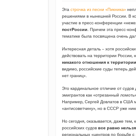
Эта
строчка из песни «Пикника»
непл
решениями в нынешней России. В ко
участие в пресс-конференции «неже
постРоссии
. Причем эта пресс-кон
тематике была посвящена очень дал
Интересная деталь – хотя российск
действовать на территории России, 
никакого отношения к территории
видимо, российские суды теперь дей
нет границ».
Это кардинальное отличие от судов 
эмигрантов как «отрезанный ломоть»
Например, Сергей Довлатов в США мо
«антисоветчину», но в СССР уже нико
Но сегодня, оказывается, даже тем, 
российских судов
все равно нельзя
региональных «центров по борьбе с