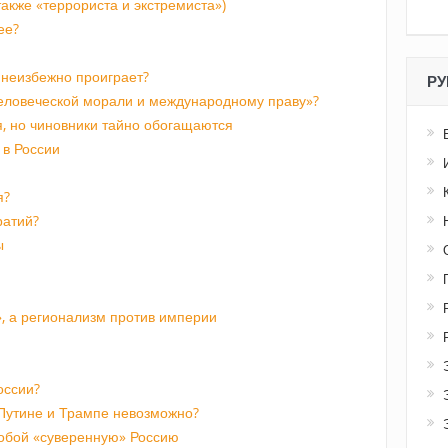
акже «террориста и экстремиста»)
ее?
неизбежно проиграет?
РУ
человеческой морали и международному праву»?
, но чиновники тайно обогащаются
 в России
я?
ратий?
ы
», а регионализм против империи
оссии?
Путине и Трампе невозможно?
обой «суверенную» Россию