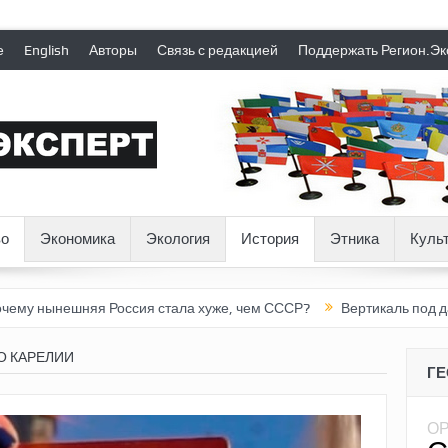
е
English
Авторы
Связь с редакцией
Поддержать Регион.Эк
о
Экономика
Экология
История
Этника
Куль
няя Россия стала хуже, чем СССР?
Вертикаль под давлением
О КАРЕЛИИ
Г
О