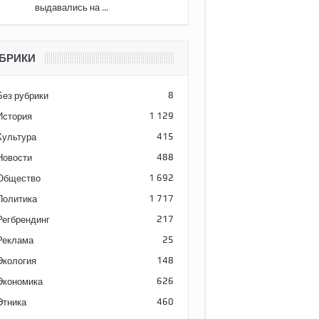
выдавались на ...
БРИКИ
Без рубрики
8
История
1 129
Культура
415
Новости
488
Общество
1 692
Политика
1 717
Регбрендинг
217
Реклама
25
Экология
148
Экономика
626
Этника
460