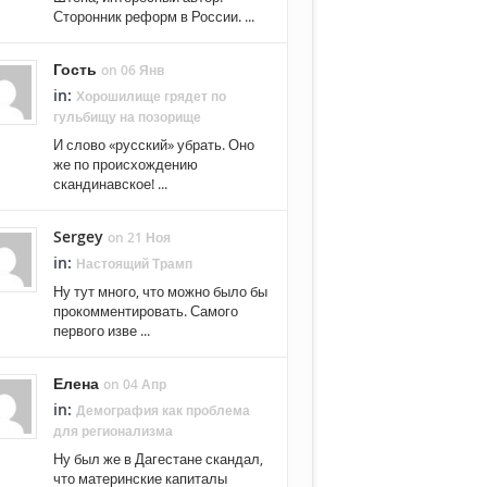
Сторонник реформ в России. ...
Гость
on 06 Янв
in:
Хорошилище грядет по
гульбищу на позорище
И слово «русский» убрать. Оно
же по происхождению
скандинавское! ...
Sergey
on 21 Ноя
in:
Настоящий Трамп
Ну тут много, что можно было бы
прокомментировать. Самого
первого изве ...
Елена
on 04 Апр
in:
Демография как проблема
для регионализма
Ну был же в Дагестане скандал,
что материнские капиталы