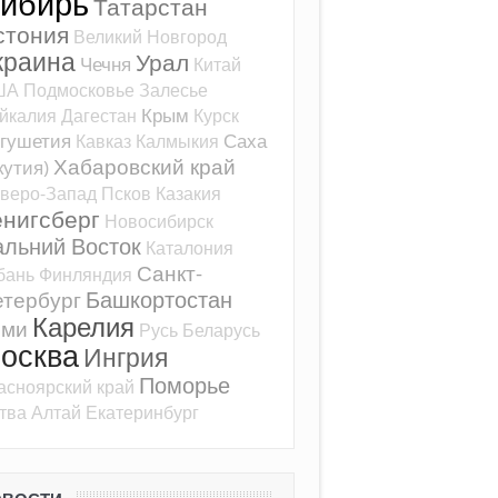
ибирь
Татарстан
стония
Великий Новгород
краина
Урал
Чечня
Китай
ША
Подмосковье
Залесье
Крым
йкалия
Дагестан
Курск
гушетия
Саха
Кавказ
Калмыкия
Хабаровский край
кутия)
веро-Запад
Псков
Казакия
ёнигсберг
Новосибирск
альний Восток
Каталония
Санкт-
бань
Финляндия
Башкортостан
тербург
Карелия
оми
Русь
Беларусь
осква
Ингрия
Поморье
асноярский край
тва
Алтай
Екатеринбург