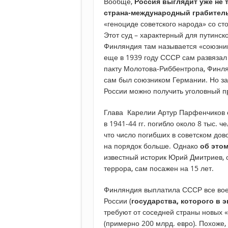
Вообще,
Россия выглядит уже не т
страна-международный грабител
«геноциде советского народа» со с
Этот суд – характерный для путинс
Финляндия там называется «союзниц
еще в 1939 году СССР сам развязал 
пакту Молотова-Риббентропа, Финля
сам был союзником Германии. Но за
России можно получить уголовный п
Глава Карелии Артур Парфенчиков с
в 1941-44 гг. погибло около 8 тыс. 
что число погибших в советском до
на порядок больше. Однако
об это
известный историк Юрий Дмитриев, 
террора, сам посажен на 15 лет.
Финляндия выплатила СССР все воен
России (
государства, которого в 
требуют от соседней страны новых 
(примерно 200 млрд. евро). Похоже,