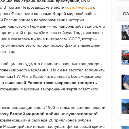
олько как страна-военный преступник, но и
ь
. В том же Петрозаводске в июле
состоялся суд
о
тороны Финляндии во время Второй мировой войны.
С
кой России пример переворачивания истории.
ей нацистской Германии», но напрочь забывается, что
против этой страны «Зимнюю войну». Тогда, согласно
ндия оказалась в «зоне интересов» СССР, который
 упоминание этого исторического факта в нынешней
риговор.
ообщил на суде, что в финских военных концлагерях
человек мирного населения. Но он не захотел вспомнить,
военном ГУЛАГе в Карелии, начиная с Беломорканала,
м в нынешней России тоже запрещено говорить
–
открывший массовые захоронения жертв советского
ные репарации еще в 1950-е годы, но сегодня власти
эпоху Второй мировой войны не существовало!
)
«компенсаций» в размере 20 триллионов рублей
 в России действительно наступает финансовый кризис