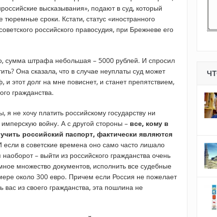
ироссийские высказывания», подают в суд, который
 тюремные сроки. Кстати, статус «иностранного
тсоветского российского правосудия, при Брежневе его
о, сумма штрафа небольшая – 5000 рублей. И спросил
атить? Она сказала, что в случае неуплаты суд может
ЧТ
 и этот долг на мне повиснет, и станет препятствием,
ого гражданства.
ы, я не хочу платить российскому государству ни
 имперскую войну. А с другой стороны –
все, кому в
лучить российский паспорт, фактически являются
 И если в советские времена оно само часто лишало
я наоборот – выйти из российского гражданства очень
омное множество документов, исполнить все судебные
мере около 300 евро. Причем если Россия не пожелает
 вас из своего гражданства, эта пошлина не