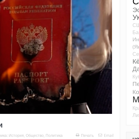
С
Э
У
С
Ба
Ин
(Я
Се
К
Д
Ку
Пе
К
М
Кр
Ли
и
рика:
История
,
Общество
,
Политика
Печать
Email