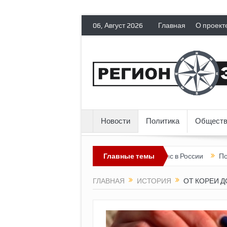
06, Август 2026
Главная
О проект
Новости
Политика
Обществ
 гражданских прав
Топливный кризис в России
Главные темы
Почему нынеш
ГЛАВНАЯ
ИСТОРИЯ
ОТ КОРЕИ Д