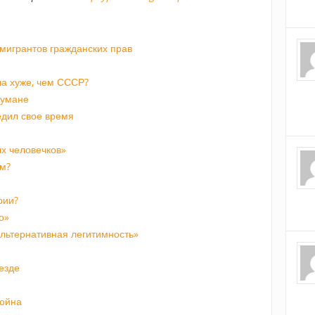
мигрантов гражданских прав
а хуже, чем СССР?
 тумане
едил свое время
х человечков»
м?
рии?
о»
альтернативная легитимность»
езде
война