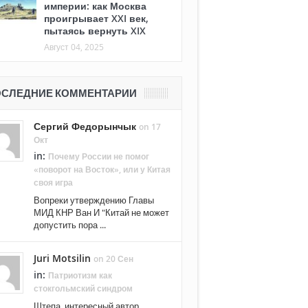
империи: как Москва
проигрывает XXI век,
пытаясь вернуть XIX
Август 04, 2025
СЛЕДНИЕ КОММЕНТАРИИ
Сергий Федорынчык
on 17
Окт
in:
Почему России не помог
«поворот на Восток», или у Китая
своя игра
Вопреки утверждению Главы
МИД КНР Ван И "Китай не может
допустить пора ...
Juri Motsilin
on 20 Сен
in:
Патриотизм как
стокгольмский синдром
Штепа, интересный автор.