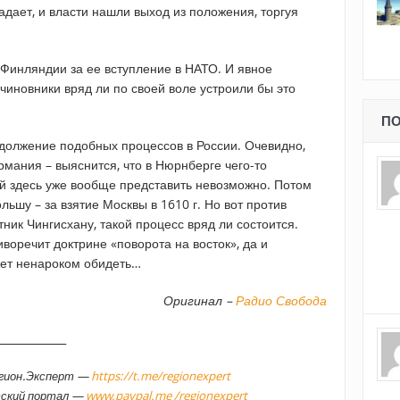
адает, и власти нашли выход из положения, торгуя
 Финляндии за ее вступление в НАТО. И явное
чиновники вряд ли по своей воле устроили бы это
ПО
должение подобных процессов в России. Очевидно,
мания – выяснится, что в Нюрнберге чего-то
й здесь уже вообще представить невозможно. Потом
ьшу – за взятие Москвы в 1610 г. Но вот против
тник Чингисхану, такой процесс вряд ли состоится.
иворечит доктрине «поворота на восток», да и
жет ненароком обидеть…
Оригинал –
Радио Свобода
_____________
егион.Эксперт —
https://t.me/regionexpert
тский портал —
www.paypal.me /regionexpert