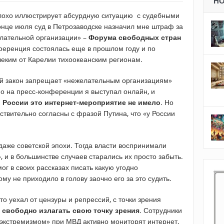
Н
охо иллюстрирует абсурдную ситуацию с судебными
нце июля суд в Петрозаводске назначил мне штраф за
лательной организации» –
Форума свободных стран
ференция состоялась еще в прошлом году и по
еким от Карелии тихоокеанским регионам.
ий закон запрещает «нежелательным организациям»
но на пресс-конференции я выступал онлайн, и
 России это интернет-мероприятие не имело
. Но
ствительно согласны с фразой Путина, что «у России
даже советской эпохи. Тогда власти воспринимали
, и в большинстве случаев старались их просто забыть.
г в своих рассказах писать какую угодно
му не приходило в голову заочно его за это судить.
кто уехал от цензуры и репрессий, с точки зрения
 свободно излагать свою точку зрения
. Сотрудники
 экстремизмом» при МВД активно мониторят интернет,