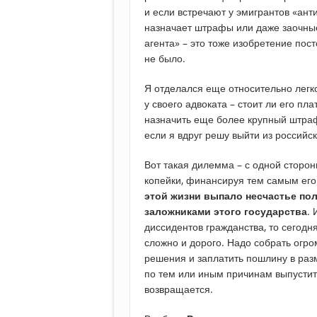
и если встречают у эмигрантов «ант
назначает штрафы или даже заочные
агента» – это тоже изобретение пос
не было.
Я отделался еще относительно легк
у своего адвоката – стоит ли его пл
назначить еще более крупный штраф,
если я вдруг решу выйти из российск
Вот такая дилемма – с одной сторон
копейки, финансируя тем самым его
этой жизни выпало несчастье по
заложниками этого государства
.
диссидентов гражданства, то сегодн
сложно и дорого. Надо собрать огр
решения и заплатить пошлину в раз
по тем или иным причинам выпустить
возвращается.