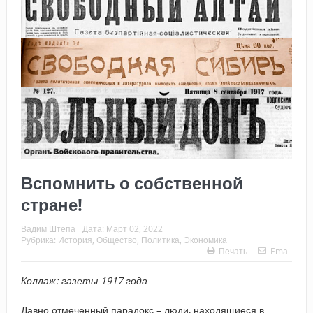
Вспомнить о собственной
стране!
Вадим Штепа
Дата:
Март 02, 2022
Рубрика:
История
,
Общество
,
Политика
,
Экономика
Печать
Email
Коллаж: газеты 1917 года
Давно отмеченный парадокс – люди, находящиеся в