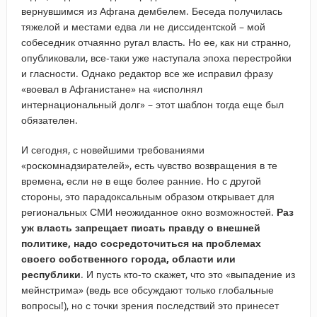
вернувшимся из Афгана дембелем. Беседа получилась
тяжелой и местами едва ли не диссидентской – мой
собеседник отчаянно ругал власть. Но ее, как ни странно,
опубликовали, все-таки уже наступала эпоха перестройки
и гласности. Однако редактор все же исправил фразу
«воевал в Афганистане» на «исполнял
интернациональный долг» – этот шаблон тогда еще был
обязателен.
И сегодня, с новейшими требованиями
«роскомнадзирателей», есть чувство возвращения в те
времена, если не в еще более ранние. Но с другой
стороны, это парадоксальным образом открывает для
региональных СМИ неожиданное окно возможностей.
Раз
уж власть запрещает писать правду о внешней
политике, надо сосредоточиться на проблемах
своего собственного города, области или
республики
. И пусть кто-то скажет, что это «выпадение из
мейнстрима» (ведь все обсуждают только глобальные
вопросы!), но с точки зрения последствий это принесет