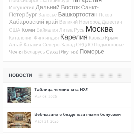
Новосибирск
Екатеринбург
Дальний Восток
Санкт-
Ингушетия
Башкортостан
Петербург
Залесье
Псков
Хабаровский край
Великий Новгород
Дагестан
Москва
Коми
США
Байкалия
Литва
Русь
Карелия
Крым
Каталония
Финляндия
Кавказ
Алтай
Казакия
Северо-Запад
ОРДЛО
Подмосковье
Поморье
Чечня
Саха (Якутия)
Беларусь
НОВОСТИ
Таблица чемпионата НХЛ
Май 08, 2026
Веб-казино с бездепозитными бонусами
Март 31, 2026