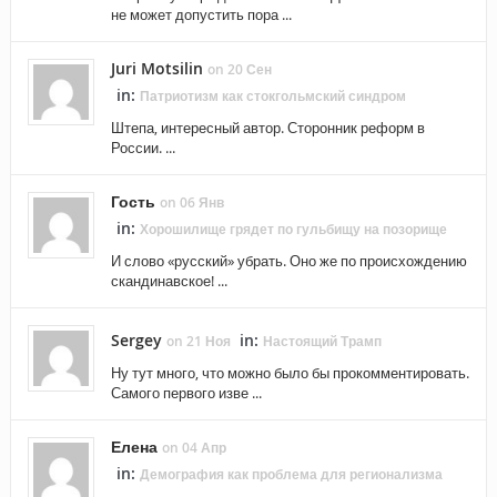
не может допустить пора ...
Juri Motsilin
on 20 Сен
in:
Патриотизм как стокгольмский синдром
Штепа, интересный автор. Сторонник реформ в
России. ...
Гость
on 06 Янв
in:
Хорошилище грядет по гульбищу на позорище
И слово «русский» убрать. Оно же по происхождению
скандинавское! ...
Sergey
in:
on 21 Ноя
Настоящий Трамп
Ну тут много, что можно было бы прокомментировать.
Самого первого изве ...
Елена
on 04 Апр
in:
Демография как проблема для регионализма