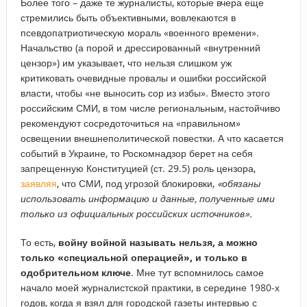
Более того – даже те журналисты, которые вчера еще
стремились быть объективными, вовлекаются в
псевдопатриотическую мораль «военного времени».
Начальство (а порой и дрессированный «внутренний
цензор») им указывает, что нельзя слишком уж
критиковать очевидные провалы и ошибки российской
власти, чтобы «не выносить сор из избы». Вместо этого
российским СМИ, в том числе региональным, настойчиво
рекомендуют сосредоточиться на «правильном»
освещении внешнеполитической повестки. А что касается
событий в Украине, то Роскомнадзор берет на себя
запрещенную Конституцией (ст. 29.5) роль цензора,
заявляя
, что СМИ, под угрозой блокировки,
«обязаны
использовать информацию и данные, полученные ими
только из официальных российских источников».
То есть,
войну войной называть нельзя, а можно
только «специальной операцией», и только в
одобрительном ключе
. Мне тут вспомнилось самое
начало моей журналистской практики, в середине 1980-х
годов, когда я взял для городской газеты интервью с