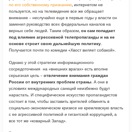
по его собственному признанию
, интернетом не
пользуется, но на телевидение все же обращает
внимание – неслучайно еще в первые годы у власти он
заменил руководство всех федеральных каналов на
верных себе людей. Таким образом,
он сам попадает
под влияние агрессивной телепропаганды и на ее
основе строит свою дальнейшую политику
.
Получается почти по комедии «Хвост виляет собакой».
Однако у этой стратегии информационного
сосредоточения на «внешних врагах» есть вполне
серьезная цель –
отвлечение внимания граждан
России от внутренних проблем страны
. А они в
условиях международных санкций неизбежно будут
нарастать. И специфическое искусство пропагандистов
состоит в том, чтобы заставить зрителей обвинять в
социально-экономическом кризисе не кремлевскую власть
с ее агрессивной политикой и гигантской коррупцией, а
все тот же «коварный Запад».