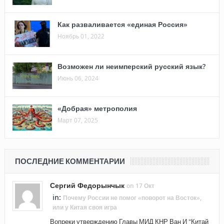
Как разваливается «единая Россия»
Ноябрь 01, 2022
Возможен ли неимперский русский язык?
Июнь 06, 2024
«Добрая» метрополия
Март 07, 2025
ПОСЛЕДНИЕ КОММЕНТАРИИ
Сергий Федорынчык
on 17 Окт
in:
Почему России не помог «поворот на Восток»,
или у Китая своя игра
Вопреки утверждению Главы МИД КНР Ван И "Китай