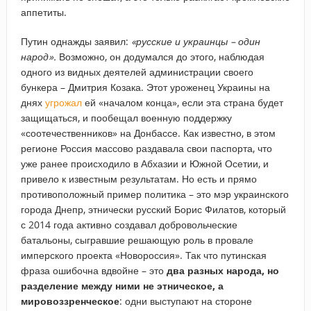
аппетиты.
Путин однажды заявил:
«русские и украинцы – один
народ».
Возможно, он додумался до этого, наблюдая
одного из видных деятелей администрации своего
бункера – Дмитрия Козака. Этот уроженец Украины на
днях
угрожал
ей «началом конца», если эта страна будет
защищаться, и пообещал военную поддержку
«соотечественников» на Донбассе. Как известно, в этом
регионе Россия массово раздавала свои паспорта, что
уже ранее происходило в Абхазии и Южной Осетии, и
привело к известным результатам. Но есть и прямо
противоположный пример политика – это мэр украинского
города Днепр, этнически русский Борис Филатов, который
с 2014 года активно создавал добровольческие
батальоны, сыгравшие решающую роль в провале
имперского проекта «Новороссия». Так что путинская
фраза ошибочна вдвойне – это
два разных народа, но
разделение между ними не этническое, а
мировоззренческое
: одни выступают на стороне