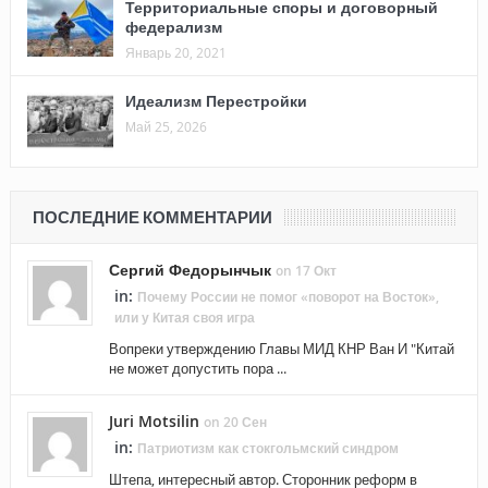
Территориальные споры и договорный
федерализм
Январь 20, 2021
Идеализм Перестройки
Май 25, 2026
ПОСЛЕДНИЕ КОММЕНТАРИИ
Сергий Федорынчык
on 17 Окт
in:
Почему России не помог «поворот на Восток»,
или у Китая своя игра
Вопреки утверждению Главы МИД КНР Ван И "Китай
не может допустить пора ...
Juri Motsilin
on 20 Сен
in:
Патриотизм как стокгольмский синдром
Штепа, интересный автор. Сторонник реформ в