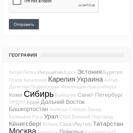
ГЕОГРАФИЯ
Эстония
Ингушетия
Бурятия
Китай
Литва
Курск
Карелия
Украина
Псков
Каталония
Алтай
Дагестан
Подмосковье
Финляндия
Новосибирск
Сибирь
Коми
Санкт-Петербург
Байкалия
Дальний Восток
Крым
ОРДЛО
Башкортостан
Залесье
Северо-Запад
Урал
Калмыкия
Русь
США
Великий Новгород
Кёнигсберг
Татарстан
Саха (Якутия)
Кубань
Москва
Поморье
Беларусь
Красноярский