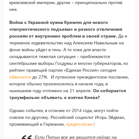
кремлевской империи, другие – принципиально против
нее.
Война с Украиной нужна Кремлю для нового
«патриотического подъема» и резкого отвлечения
россиян от внутренних проблем в своей стране.
Да и
тюремное издевательство над Алексеем Навальным на
фоне войны уйдет в тень. А то пока для власти
складывается тяжелая ситуация – приближаются
сентябрьские выборы Госдумы и многих губернаторов, но
рейтинг правящей партии «Единая Россия» сегодня
обвалился
до 27%. И путинское президентское послание,
которое обычно произносилось в начале года, в
нынешнем году отложено на 21 апреля.
Он собирается
триумфально объявить о взятии Киева?
Однако события, в отличие от 2014 года, могут пойти
совсем по-другому. Российский социолог Игорь Эйдман,
проживающий в Германии,
предполагает
:
Если Путин все же решится сейчас на