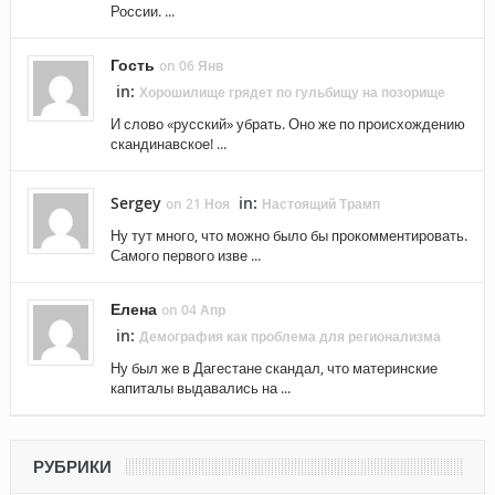
России. ...
Гость
on 06 Янв
in:
Хорошилище грядет по гульбищу на позорище
И слово «русский» убрать. Оно же по происхождению
скандинавское! ...
Sergey
in:
on 21 Ноя
Настоящий Трамп
Ну тут много, что можно было бы прокомментировать.
Самого первого изве ...
Елена
on 04 Апр
in:
Демография как проблема для регионализма
Ну был же в Дагестане скандал, что материнские
капиталы выдавались на ...
РУБРИКИ