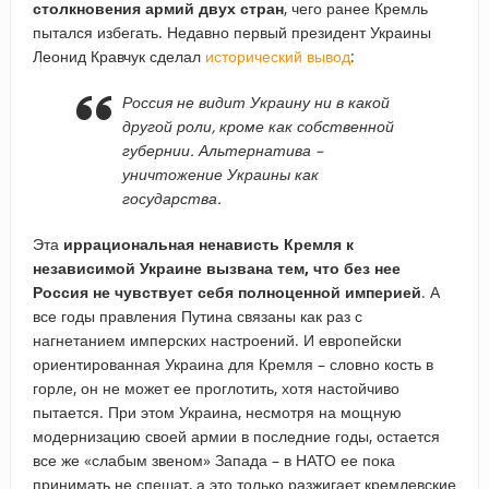
столкновения армий двух стран
, чего ранее Кремль
пытался избегать. Недавно первый президент Украины
Леонид Кравчук сделал
исторический вывод
:
Россия не видит Украину ни в какой
другой роли, кроме как собственной
губернии. Альтернатива –
уничтожение Украины как
государства.
Эта
иррациональная ненависть Кремля к
независимой Украине вызвана тем, что
без нее
Россия не чувствует себя полноценной империей
. А
все годы правления Путина связаны как раз с
нагнетанием имперских настроений. И европейски
ориентированная Украина для Кремля – словно кость в
горле, он не может ее проглотить, хотя настойчиво
пытается. При этом Украина, несмотря на мощную
модернизацию своей армии в последние годы, остается
все же «слабым звеном» Запада – в НАТО ее пока
принимать не спешат, а это только разжигает кремлевские