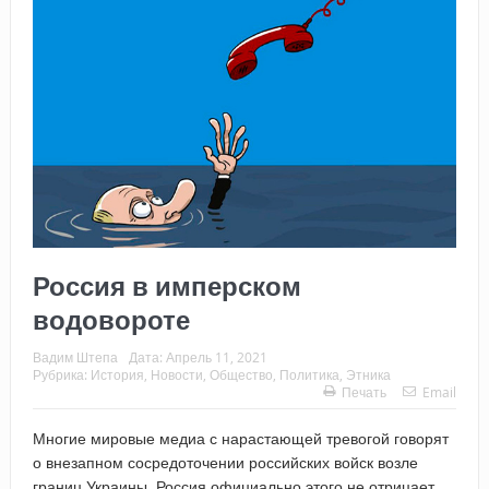
Россия в имперском
водовороте
Вадим Штепа
Дата:
Апрель 11, 2021
Рубрика:
История
,
Новости
,
Общество
,
Политика
,
Этника
Печать
Email
Многие мировые медиа с нарастающей тревогой говорят
о внезапном сосредоточении российских войск возле
границ Украины. Россия официально этого не отрицает,